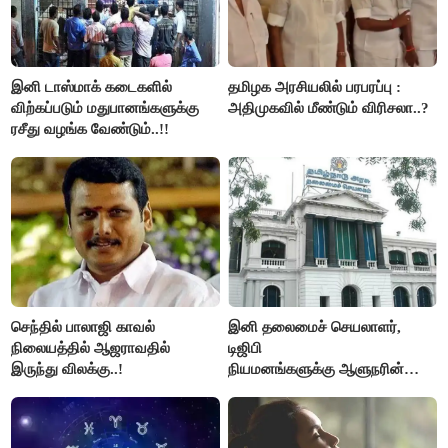
இனி டாஸ்மாக் கடைகளில்
தமிழக அரசியலில் பரபரப்பு :
விற்கப்படும் மதுபானங்களுக்கு
அதிமுகவில் மீண்டும் விரிசலா..?
ரசீது வழங்க வேண்டும்..!!
செந்தில் பாலாஜி காவல்
இனி தலைமைச் செயலாளர்,
நிலையத்தில் ஆஜராவதில்
டிஜிபி
இருந்து விலக்கு..!
நியமனங்களுக்கு ஆளுநரின்
ஒப்புதல் தேவையில்லை -
தமிழ்நாடு அரசு அதிரடி..!