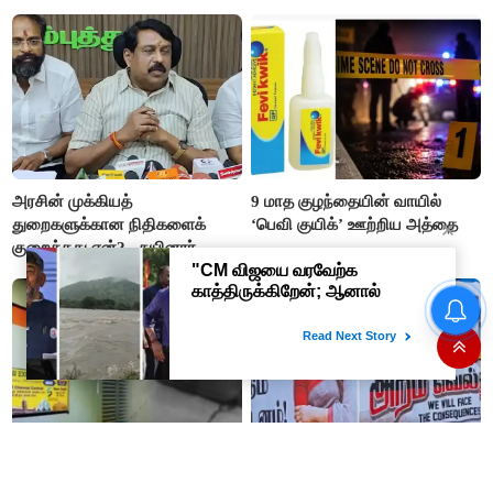
எம்.எல்.ஏக்களாகவே
வி.எஸ்.பாபு
தொடர்கிறோம்”- மதிமுக
எம்.எல்.ஏக்கள் பரபரப்பு பேட்டி
அரசின் முக்கியத்
9 மாத குழந்தையின் வாயில்
துறைகளுக்கான நிதிகளைக்
‘பெவி குயிக்’ ஊற்றிய அத்தை
குறைத்தது ஏன்? - நயினார்
நாகேந்திரன்
பிளாஸ்டிக் ரூபாய் நோட்டுகளை
அறிமுகப்படுத்துகிறது ரிசர்வ்
வங்கி: முதற்கட்டமாக ரூ.10,
ரூ.20 நோட்டுகள் அச்சடிப்பு!
#BREAKING தமிழ்நாடு
“அன்பு அக்கா த்ரிஷாவை யார்
எக்ஸ்பிரஸ் ரயிலில் வெட்டப்பட்ட
தவறாக பேசினாலும் எங்களால்