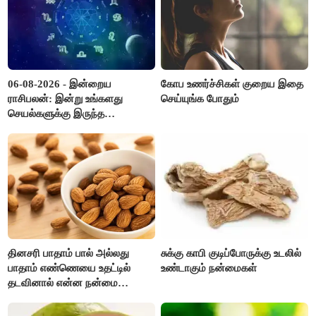
06-08-2026 - இன்றைய
கோப உணர்ச்சிகள் குறைய இதை
ராசிபலன்: இன்று உங்களது
செய்யுங்க போதும்
செயல்களுக்கு இருந்த
முட்டுகட்டைகள் விலகும்.
எதிர்பார்த்த உதவிகள் கிடைக்கும்.
பணவரத்து கூடும்..!
தினசரி பாதாம் பால் அல்லது
சுக்கு காபி குடிப்போருக்கு உடலில்
பாதாம் எண்ணெயை உதட்டில்
உண்டாகும் நன்மைகள்
தடவினால் என்ன நன்மை
தெரியுமா ?