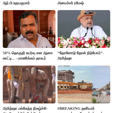
ஆர்.பி.உதயகுமார்
அமைச்சர் ரமேஷ்
50% தொகுதி உயர்வு என ஆசை
“தோளோடு தோள் நிற்போம்”-
காட்டி... - மாணிக்கம் தாகூர்
அமித்ஷா
அமித்ஷா பங்கேற்ற நிகழ்ச்சி-
#BREAKING தனியார்