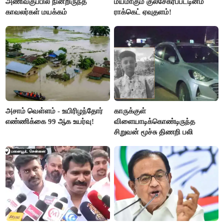
அணிவகுப்பில் நின்றிருந்த
மயமாகும் குலசேகரப்பட்டினம்
காவலர்கள் மயக்கம்
ராக்கெட் ஏவுதளம்!
அசாம் வெள்ளம் - உயிரிழந்தோர்
காருக்குள்
எண்ணிக்கை 99 ஆக உயர்வு!
விளையாடிக்கொண்டிருந்த
சிறுவன் மூச்சு திணறி பலி