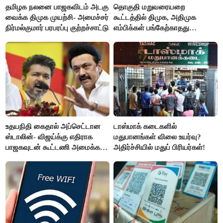
தமிழக நலனை பாஜகவிடம் அடகு
தொகுதி மறுவரையறை
வைக்க திமுக முயற்சி- அமைச்சர்
கூட்டத்தில் திமுக, அதிமுக
நிர்மல்குமார் பரபரப்பு குற்றச்சாட்டு
எம்பிக்கள் பங்கேற்காதது
வருத்தமளிக்கிறது- ப.சிதம்பரம்
உதயநிதி கைதால் அப்செட்டான
டாஸ்மாக் கடைகளில்
ஸ்டாலின்- விஜய்க்கு எதிராக
மதுபானங்கள் விலை உயர்வு?
பாஜகவுடன் கூட்டணி அமைக்க
அதிர்ச்சியில் மதுப் பிரியர்கள்!
திட்டம்