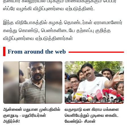
தனியார் கல்லூரியில் படிக்கும் மாணவிகளுக்கும் பெப்பர்
ஸ்ப்ரே வழங்கி விழிப்புணர்வை ஏற்படுத்தினர்.
இந்த விநியோகத்தில் கழகத் தொண்டர்கள் ஏராளமானோர்
கலந்து கொண்டு, பெண்களிடையே தற்காப்பு குறித்த
விழிப்புணர்வை ஏற்படுத்தினார்கள்
From around the web
ஆன்லைன் மதுபான முன்பதிவில்
வருசநாடு வன கிராம மக்களை
குளறுபடி - மதுபிரியர்கள்
வெளியேற்றும் முடிவை கைவிட
அதிர்ச்சி!
வேண்டும்- சீமான்