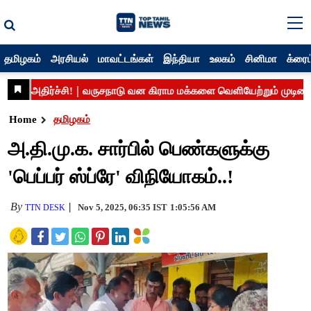
தமிழகம்
அரசியல்
மாவட்டங்கள்
இந்தியா
உலகம்
சினிமா
க்ரைம
Home
தமிழகம்
அ.தி.மு.க. சார்பில் பெண்களுக்கு
'பெப்பர் ஸ்ப்ரே' விநியோகம்..!
By
Nov 5, 2025, 06:35 IST
1:05:56 AM
TTN DESK