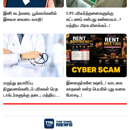
இனி கடற்கரை, பூங்காக்களில்
UPI பரிவர்த்தனைகளுக்கு
இலவச வைபை வசதி!
கட்டணம் என்பது உண்மையா..?
மத்திய அரசு விளக்கம்..!
மருந்து தயாரிப்பு
இளைஞர்களே உஷார்..! வாடகை
நிறுவனங்களிடம் பரிசுகள் பெற
காதலன் என்ற பெயரில் புது வகை
டாக்டர்களுக்கு தடை; மத்திய
மோசடி..!
அரசு உத்தரவு..!