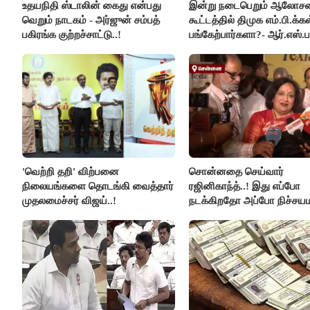
உதயநிதி ஸ்டாலின் கைது என்பது
இன்று நடைபெறும் ஆலோ
வெறும் நாடகம் - அர்ஜுன் சம்பத்
கூட்டத்தில் திமுக எம்.பி.க்கள
பகிரங்க குற்றச்சாட்டு..!
பங்கேற்பார்களா?- ஆர்.எஸ்.ப
விளக்கம்..!
'வெற்றி தறி' விற்பனை
சொன்னதை செய்வார்
நிலையங்களை தொடங்கி வைத்தார்
ரஜினிகாந்த்..! இது எப்போ
முதலமைச்சர் விஜய்..!
நடக்கிறதோ அப்போ நிச்சய
ரஜினி ₹1 கோடி தருவார் - 
ரஜினிகாந்த்..!