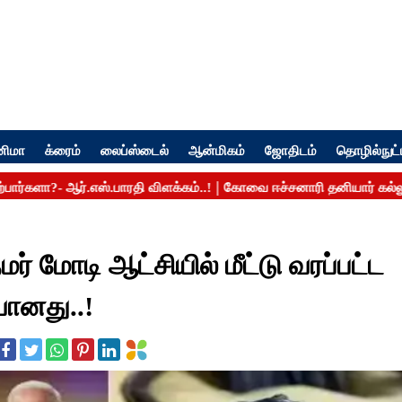
னிமா
க்ரைம்
லைப்ஸ்டைல்
ஆன்மிகம்
ஜோதிடம்
தொழில்நுட்
் மோடி ஆட்சியில் மீட்டு வரப்பட்ட
ானது..!