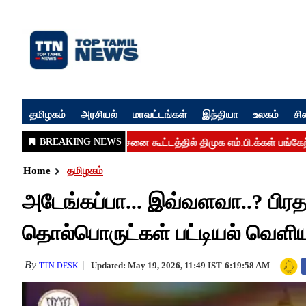
தமிழகம்
அரசியல்
மாவட்டங்கள்
இந்தியா
உலகம்
சி
Home
தமிழகம்
அடேங்கப்பா... இவ்வளவா..? பிரதமர
தொல்பொருட்கள் பட்டியல் வெளிய
By
Updated: May 19, 2026, 11:49 IST
6:19:58 AM
TTN DESK