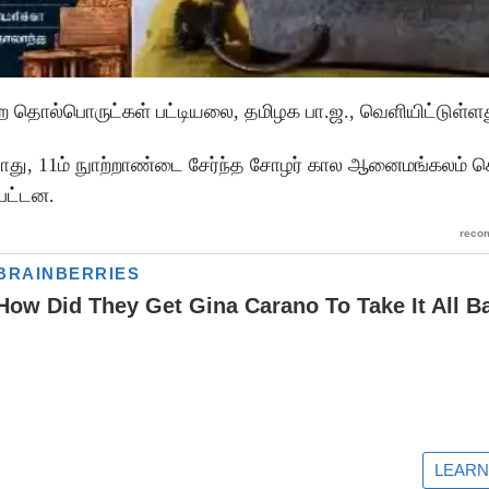
ப்பற்ற தொல்பொருட்கள் பட்டியலை, தமிழக பா.ஜ., வெளியிட்டுள்ள
போது, 11ம் நுாற்றாண்டை சேர்ந்த சோழர் கால ஆனைமங்கலம் செ
்பட்டன.