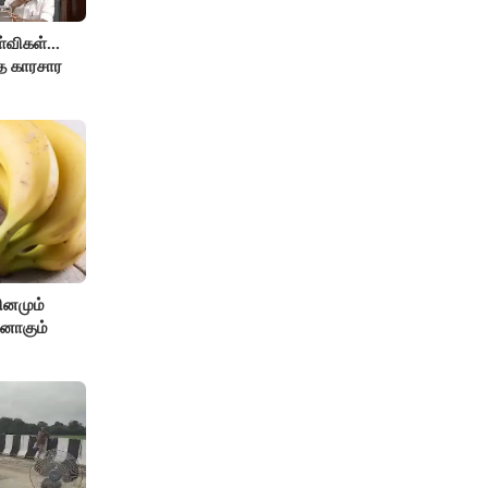
விகள்...
்த காரசார
ினமும்
்னாகும்