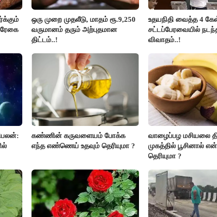
க்கும்
ஒரு முறை முதலீடு, மாதம் ரூ.9,250
உதயநிதி வைத்த 4 கேள்
ல்ரேகை
வருமானம் தரும் அற்புதமான
சட்டப்பேரவையில் நடந
திட்டம்..!
விவாதம்..!
ிபலன்:
கண்ணின் கருவளையம் போக்க
வாழைப்பழ மசியலை த
ல்
எந்த எண்ணெய் உதவும் தெரியுமா ?
முகத்தில் பூசினால் என
தெரியுமா ?
ஆன்மீக