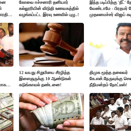
சனை
கோவை ஈச்சனாரி தனியார்
இந்த படிப்பிற்கு 'நீட்' த
்
கல்லூரியின் விடுதி உணவகத்தில்
வேண்டாமே - பிரதமர் ம
ாரதி
வழங்கப்பட்ட இரவு உணவில் புழு..!
முதலமைச்சர் விஜய் கடி
12 வயது சிறுமியை சீரழித்த
திமுக மூத்த தலைவர்
இளைஞருக்கு 10 ஆண்டுகள்
கே.என்.நேருவுக்கு செ
மாக
கடுங்காவல் தண்டனை!
நீதிமன்றம் நோட்டீஸ்!
லதா