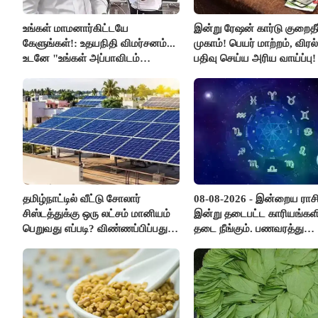
உங்கள் மாமனார்கிட்டயே
இன்று ரேஷன் கார்டு குறைதீர்
கேளுங்கள்!: உதயநிதி விமர்சனம்...
முகாம்! பெயர் மாற்றம், விர
உடனே "உங்கள் அப்பாவிடம்
பதிவு செய்ய அரிய வாய்ப்பு!
கேளுங்கள்" என ஆதவ் அர்ஜுனா
பதிலடி!
தமிழ்நாட்டில் வீட்டு சோலார்
08-08-2026 - இன்றைய ராச
சிஸ்டத்துக்கு ஒரு லட்சம் மானியம்
இன்று தடைபட்ட காரியங்களி
பெறுவது எப்படி? விண்ணப்பிப்பது
தடை நீங்கும். பணவரத்து
எப்படி?
எதிர்பார்த்தபடி இருக்கும். 
எண்ணம் அதிகரிக்கும்..!