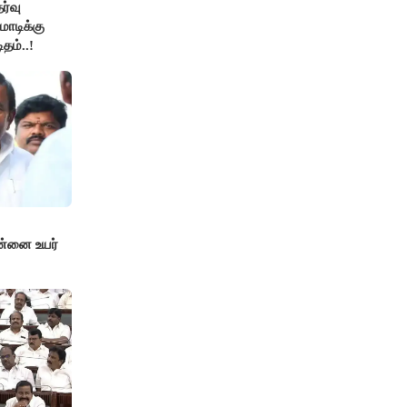
ேர்வு
ோடிக்கு
தம்..!
ன்னை உயர்