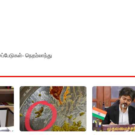
்பேடுகள்- நெதர்லாந்து