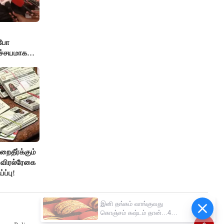
்போ
ச்சயமாக
் - லதா
றைதீர்க்கும்
, விரல்ரேகை
ப்பு!
இனி தங்கம் வாங்குவது
கொஞ்சம் கஷ்டம் தான்...4
நாட்களில் ரூ.6,120 உயர்வு..!