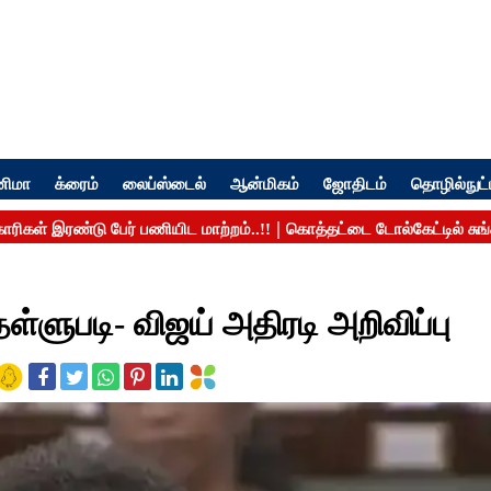
னிமா
க்ரைம்
லைப்ஸ்டைல்
ஆன்மிகம்
ஜோதிடம்
தொழில்நுட்
ுபடி- விஜய் அதிரடி அறிவிப்பு