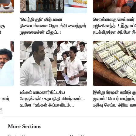
'வெற்றி தறி' விற்பனை
சொன்னதை செய்வார்
்கு
நிலையங்களை தொடங்கி வைத்தார்
ரஜினிகாந்த்..! இது எப
!
முதலமைச்சர் விஜய்..!
நடக்கிறதோ அப்போ நி
ரஜினி ₹1 கோடி தருவார
ரஜினிகாந்த்..!
உங்கள் மாமனார்கிட்டயே
இன்று ரேஷன் கார்டு கு
 உயர்
கேளுங்கள்!: உதயநிதி விமர்சனம்...
முகாம்! பெயர் மாற்றம்
உடனே "உங்கள் அப்பாவிடம்
பதிவு செய்ய அரிய வாய்
கேளுங்கள்" என ஆதவ் அர்ஜுனா
பதிலடி!
More Sections