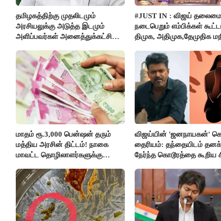
தமிழகத்திற்கு முதலிடமும்
#JUST IN : விஜய் தலைமை
அரசியலுக்கு அடுத்த இடமும்
நடைபெறும் எம்பிக்கள் கூட்டம
அளிப்பவர்கள் அனைத்துக்கட்சி
திமுக, அதிமுக,தேமுதிக மந
கூட்டத்தில் நிச்சயம் பங்கேற்பார்கள்
புறக்கணிப்பு..!
- மாணிக்கம் தாகூர்..!!
மாதம் ரூ.3,000 பென்ஷன் தரும்
விஜய்யின் 'ஜனநாயகன்' க
மத்திய அரசின் திட்டம்! நாகை
தைரியம்: தந்தையிடம் தனக்
மாவட்ட தொழிலாளர்களுக்கு
நேர்ந்த கொடூரத்தை கூறிய ச
ஆட்சியர் வெளியிட்ட சூப்பர்
செய்தி!