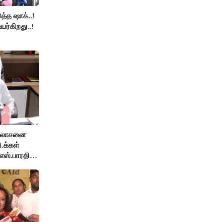
த்த ஷாக்..!
உயர்கிறது..!
ஆலோசனை
ி.க்கள்
எஸ்.பாரதி