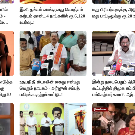
யில்
இனி தங்கம் வாங்குவது கொஞ்சம்
மது பிரியர்களுக்கு அடு
் -
கஷ்டம் தான்...4 நாட்களில் ரூ.6,120
மது பாட்டிலுக்கு ரூ.20 
ீம
உயர்வு..!
ொடுத்த
உதயநிதி ஸ்டாலின் கைது என்பது
இன்று நடைபெறும் 
கு
வெறும் நாடகம் - அர்ஜுன் சம்பத்
கூட்டத்தில் திமுக எம்.ப
ிறுமி!
பகிரங்க குற்றச்சாட்டு..!
பங்கேற்பார்களா?- ஆர்.
விளக்கம்..!