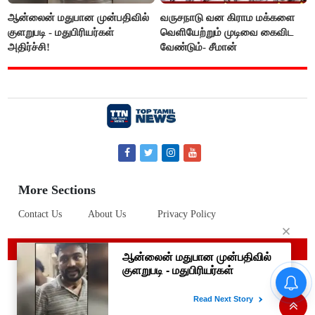
ஆன்லைன் மதுபான முன்பதிவில்
வருசநாடு வன கிராம மக்களை
குளறுபடி - மதுபிரியர்கள்
வெளியேற்றும் முடிவை கைவிட
அதிர்ச்சி!
வேண்டும்- சீமான்
More Sections
Contact Us
About Us
Privacy Policy
© 2019 Top Tamil News
கண் முன்னே வெட்டப்பட்ட
மரங்களை கட்டி அணைத்தபடி
கதறி அழுத பெண்- வீடியோ
வைரல்