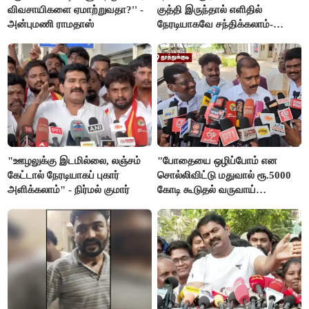
விவசாயிகளை ஏமாற்றுவதா?'' -
குத்தி இருந்தால் எளிதில்
அன்புமணி ராமதாஸ்
நேரடியாகவே சந்திக்கலாம்-
சரத்குமார்
"ஊழலுக்கு இடமில்லை, லஞ்சம்
"போதையை ஒழிப்போம் என
கேட்டால் நேரடியாகப் புகார்
சொல்லிவிட்டு மதுவால் ரூ.5000
அளிக்கலாம்" - நிர்மல் குமார்
கோடி கூடுதல் வருவாய்
கிடைக்கும்னு சொல்றாங்க”-
மார்க்கண்டேயன்