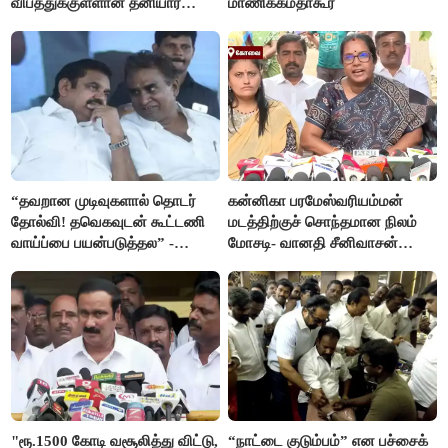
விபத்துக்குள்ளான தனியார்
மாணிக்கம்தாகூர்
பயிற்சி விமானம்
“தவறான முடிவுகளால் தொடர்
கன்னிகா பரமேஸ்வரியம்மன்
தோல்வி! தவெகவுடன் கூட்டணி
மடத்திற்குச் சொந்தமான நிலம்
வாய்ப்பை பயன்படுத்தல” -
மோசடி- வானதி சீனிவாசன்
இபிஎஸ் மீது சரமாரி குற்றச்சாட்டு
கண்டனம்
"ரூ.1500 கோடி வசூலித்து விட்டு,
“நாட்டை குடும்பம்” என பச்சைக்