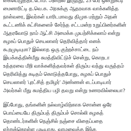
கையெழுத்திட்டோம். அன்றில் இருந்து, 25 பேர் ஒன்றுகூடி
மைனாரிட்டி த.வெ.க. அரசுக்கு ஆதரவாக வாக்களித்த
நாள்வரை, இவர்கள் யாரிடமாவது திமுக மற்றும் அதன்
கூட்டணிக் கட்சிகளைச் சேர்ந்த சட்டமன்ற உறுப்பினர்களின்
ஆதரவோடு நாம் ஆட்சி அமைக்க முயற்சிக்கலாம் என்று
கழகப் பொதுச் செயலாளர் தெரிவித்தார் எனக்
கூறமுடியுமா? இல்லாத ஒரு குற்றச்சாட்டை நம்
இயக்கத்தின்மீது சுமத்திவிட்டுச் சென்று, கொறடா
உத்தரவை மீறி வாக்களித்தவர்கள் திரும்ப வந்து வருத்தம்
தெரிவித்து கடிதம் கொடுத்தபோது, கழகப் பொதுச்
செயலாளர் 'புரட்சித் தமிழர்' அண்ணன் எடப்பாடியார்
அவர்கள் மீது சுமத்திய பழி தவறு என்று உணரவில்லையா?
இப்போது, தங்களின் நல்வாழ்விற்காக சொன்ன ஒரே
பொய்யையே திரும்பத் திரும்பச் சொல்லி கழகத்
தொண்டர்களின் நெஞ்சில் நஞ்சை விதைப்பதை
ஏற்றுக்கொள்ள முடியாது. வாழவைத்த இந்த