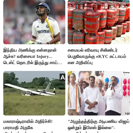
இந்திய அணிக்கு என்னதான்
சமையல் எரிவாயு சிலிண்டர்
ஆச்சு? வரிசையா Injury...
பெறுவோருக்கு eKYC கட்டாயம்
டெஸ்ட் தொடரில் இருந்து சாய்
என அறிவிப்பு
சுதர்சனும் விலகல்
மகாராஷ்டிராவில் அதிர்ச்சி!
"அழுத்தத்திற்கு அடிபணிய விஜய்
பாராமதி அருகே
ஒன்றும் இபிஎஸ் இல்லை"-