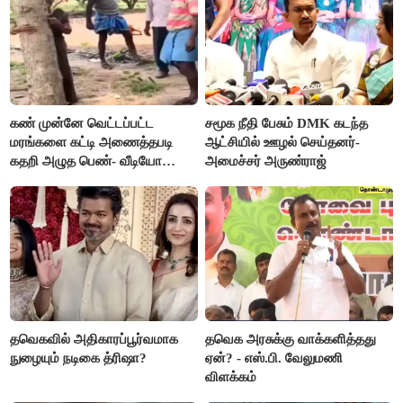
கண் முன்னே வெட்டப்பட்ட
சமூக நீதி பேசும் DMK கடந்த
மரங்களை கட்டி அணைத்தபடி
ஆட்சியில் ஊழல் செய்தனர்-
கதறி அழுத பெண்- வீடியோ
அமைச்சர் அருண்ராஜ்
வைரல்
தவெகவில் அதிகாரப்பூர்வமாக
தவெக அரசுக்கு வாக்களித்தது
நுழையும் நடிகை த்ரிஷா?
ஏன்? - எஸ்.பி. வேலுமணி
விளக்கம்