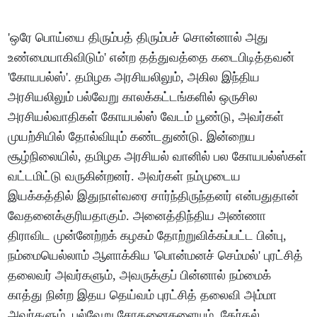
'ஒரே பொய்யை திரும்பத் திரும்பச் சொன்னால் அது
உண்மையாகிவிடும்' என்ற தத்துவத்தை கடைபிடித்தவன்
'கோயபல்ஸ்'. தமிழக அரசியலிலும், அகில இந்திய
அரசியலிலும் பல்வேறு காலக்கட்டங்களில் ஒருசில
அரசியல்வாதிகள் கோயபல்ஸ் வேடம் பூண்டு, அவர்கள்
முயற்சியில் தோல்வியும் கண்டதுண்டு. இன்றைய
சூழ்நிலையில், தமிழக அரசியல் வானில் பல கோயபல்ஸ்கள்
வட்டமிட்டு வருகின்றனர். அவர்கள் நம்முடைய
இயக்கத்தில் இதுநாள்வரை சார்ந்திருந்தனர் என்பதுதான்
வேதனைக்குரியதாகும். அனைத்திந்திய அண்ணா
திராவிட முன்னேற்றக் கழகம் தோற்றுவிக்கப்பட்ட பின்பு,
நம்மையெல்லாம் ஆளாக்கிய 'பொன்மனச் செம்மல்' புரட்சித்
தலைவர் அவர்களும், அவருக்குப் பின்னால் நம்மைக்
காத்து நின்ற இதய தெய்வம் புரட்சித் தலைவி அம்மா
அவர்களும், பல்வேறு சோதனைகளையும், தேர்தல்