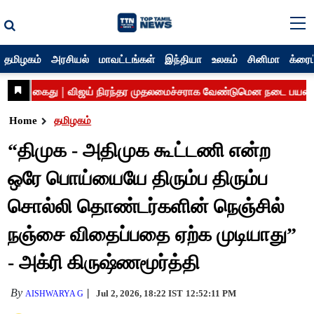
தமிழகம்
அரசியல்
மாவட்டங்கள்
இந்தியா
உலகம்
சினிமா
க்ரைம
Home
தமிழகம்
“திமுக - அதிமுக கூட்டணி என்ற
ஒரே பொய்யையே திரும்ப திரும்ப
சொல்லி தொண்டர்களின் நெஞ்சில்
நஞ்சை விதைப்பதை ஏற்க முடியாது”
- அக்ரி கிருஷ்ணமூர்த்தி
By
Jul 2, 2026, 18:22 IST
12:52:11 PM
AISHWARYA G