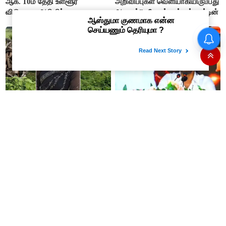
ஆக. 10ம் தேதி உள்ளூர்
அறிவிப்புகள் வெளியாகியிருப்பது
விடுமுறை அறிவிப்பு
ஆறுதல்”- ஜோஸ் சார்லஸ் மார்டின்
3 ஆண் நண்பர்களுடன் சேர்ந்து
"10-ல் 8 பேருக்குத் தமிழ் எழுத
அவுட்டிங் சென்ற இளம்பெண்
படிக்கத் தெரியவில்லை”- தனுஷ்
பரிதாப மரணம்! அதிரவைக்கும்
வேதனை
பின்னணி