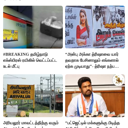
நாகேந்திரன்
#BREAKING தமிழ்நாடு
“அன்பு அக்கா த்ரிஷாவை யார்
எக்ஸ்பிரஸ் ரயிலில் வெட்டப்பட்ட
தவறாக பேசினாலும் எங்களால்
உடல் மீட்பு
ஏற்க முடியாது”- த்ரிஷா நற்பணி
மன்றத்தினர் போஸ்டர்
அரியலூர் மாவட்டத்திற்கு வரும்
“பட்ஜெட்டில் மக்களுக்கு பிடித்த