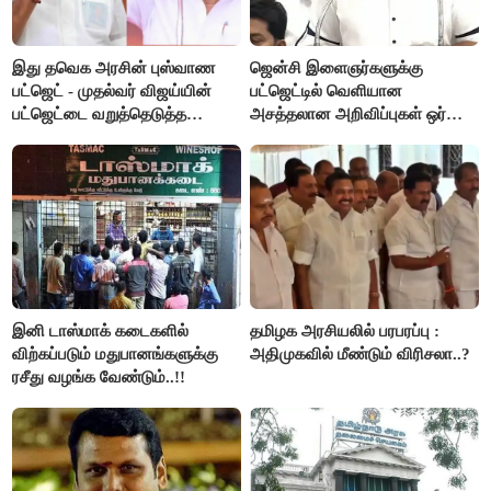
இது தவெக அரசின் புஸ்வாண
ஜென்சி இளைஞர்களுக்கு
பட்ஜெட் - முதல்வர் விஜய்யின்
பட்ஜெட்டில் வெளியான
பட்ஜெட்டை வறுத்தெடுத்த
அசத்தலான அறிவிப்புகள் ஒர்
மு.க.ஸ்டாலின், இபிஎஸ்..!
பார்வை..!
இனி டாஸ்மாக் கடைகளில்
தமிழக அரசியலில் பரபரப்பு :
விற்கப்படும் மதுபானங்களுக்கு
அதிமுகவில் மீண்டும் விரிசலா..?
ரசீது வழங்க வேண்டும்..!!