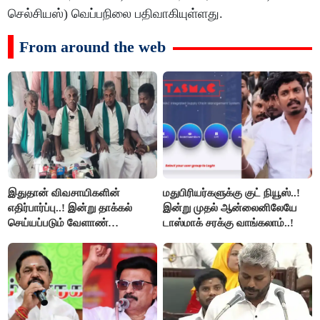
செல்சியஸ்) வெப்பநிலை பதிவாகியுள்ளது.
From around the web
இதுதான் விவசாயிகளின்
மதுபிரியர்களுக்கு குட் நியூஸ்..!
எதிர்பார்ப்பு..! இன்று தாக்கல்
இன்று முதல் ஆன்லைனிலேயே
செய்யப்படும் வேளாண்
டாஸ்மாக் சரக்கு வாங்கலாம்..!
பட்ஜெட்டுக்கு பி.ஆர்.பாண்டியன்
கோரிக்கை!