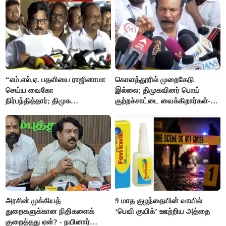
“எம்.எல்.ஏ. பதவியை ராஜினாமா
கொளத்தூரில் முறைகேடு
செய்ய வைகோ
இல்லை; திமுகவினர் பொய்
நிர்பந்தித்தார்; திமுக
குற்றச்சாட்டை வைக்கிறார்கள்-
எம்.எல்.ஏக்களாகவே
வி.எஸ்.பாபு
தொடர்கிறோம்”- மதிமுக
எம்.எல்.ஏக்கள் பரபரப்பு பேட்டி
அரசின் முக்கியத்
9 மாத குழந்தையின் வாயில்
துறைகளுக்கான நிதிகளைக்
‘பெவி குயிக்’ ஊற்றிய அத்தை
குறைத்தது ஏன்? - நயினார்