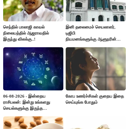
செந்தில் பாலாஜி காவல்
இனி தலைமைச் செயலாளர்,
நிலையத்தில் ஆஜராவதில்
டிஜிபி
இருந்து விலக்கு..!
நியமனங்களுக்கு ஆளுநரின்
ஒப்புதல் தேவையில்லை -
தமிழ்நாடு அரசு அதிரடி..!
06-08-2026 - இன்றைய
கோப உணர்ச்சிகள் குறைய இதை
ராசிபலன்: இன்று உங்களது
செய்யுங்க போதும்
செயல்களுக்கு இருந்த
முட்டுகட்டைகள் விலகும்.
எதிர்பார்த்த உதவிகள் கிடைக்கும்.
பணவரத்து கூடும்..!