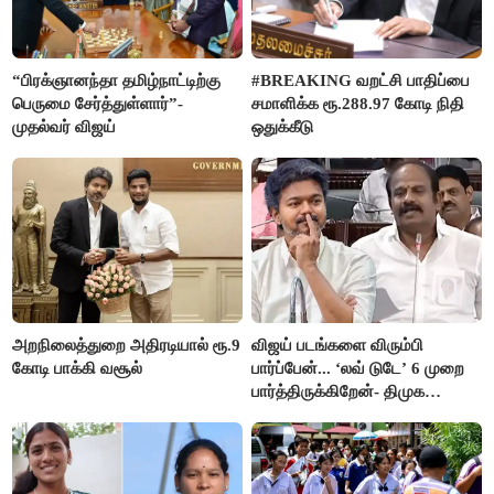
“பிரக்ஞானந்தா தமிழ்நாட்டிற்கு
#BREAKING வறட்சி பாதிப்பை
பெருமை சேர்த்துள்ளார்”-
சமாளிக்க ரூ.288.97 கோடி நிதி
முதல்வர் விஜய்
ஒதுக்கீடு
அறநிலைத்துறை அதிரடியால் ரூ.9
விஜய் படங்களை விரும்பி
கோடி பாக்கி வசூல்
பார்ப்பேன்... ‘லவ் டுடே’ 6 முறை
பார்த்திருக்கிறேன்- திமுக
எம்.எல்.ஏ.நெகிழ்ச்சி