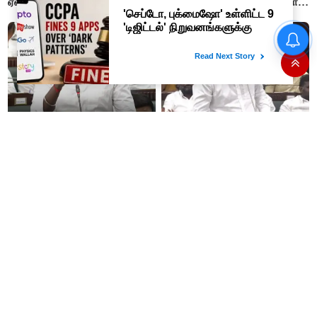
ஏன்? - ஆதவ் அர்ஜுனா
சும்மா இருப்போமா?- பிரேமலதா
விஜயகாந்த்
#BREAKING ஷாக் கொடுத்த
தங்கம் விலை! அதிரடி விலை
உயர்வு
“ஊழலை ஒழித்ததால் டாஸ்மாக்
இப்போது நடக்கும் ஆட்சியும்
வருமானம் அதிகரித்தது”-
ஜெயலலிதா ஆட்சிதான் –
அமைச்சர் விக்னேஷ்
சட்டமன்றத்தில் அமைச்சர் ஆதவ்
அர்ஜுனா அதிரடி பேச்சு!
தமிழர்களின் மரபணு ரகசியம்
யாருடைய ஆட்சியில் அம்மா