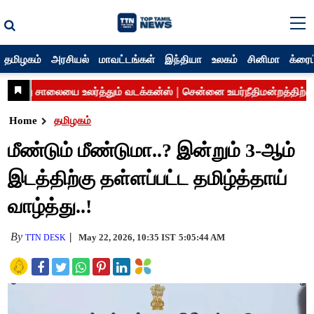
தமிழகம்
அரசியல்
மாவட்டங்கள்
இந்தியா
உலகம்
சினிமா
க்ரைம
Home
தமிழகம்
மீண்டும் மீண்டுமா..? இன்றும் 3-ஆம்
இடத்திற்கு தள்ளப்பட்ட தமிழ்த்தாய்
வாழ்த்து..!
By
May 22, 2026, 10:35 IST
5:05:44 AM
TTN DESK