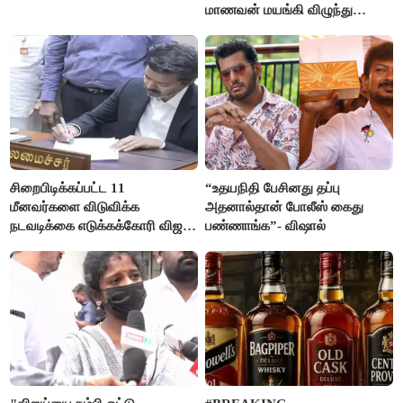
மாணவன் மயங்கி விழுந்து
உயிரிழப்பு
சிறைபிடிக்கப்பட்ட 11
“உதயநிதி பேசினது தப்பு
மீனவர்களை விடுவிக்க
அதனால்தான் போலீஸ் கைது
நடவடிக்கை எடுக்கக்கோரி விஜய்
பண்ணாங்க”- விஷால்
கடிதம்