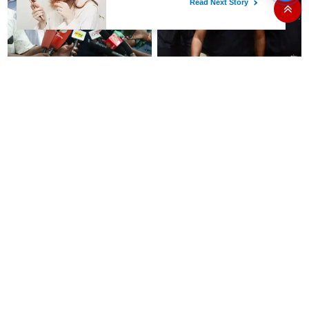
அரசியல் பழிவாங்கும் நோக்கோடு
"முடிஞ்சா, தைரியம் இருந்தா
பி.ஆர். சுந்தரைக்
முதலமைச்சர் வாயை திறந்து
கைதுசெய்வதா?- சீமான்
பதில் சொல்லட்டும்" - உதயநிதி
ஸ்டாலின்
“14 இயந்திரங்களில் 5
'கத்தி' பட வசனத்தை சொல்லி
இயந்திரங்களில் பிரச்சனை
முதல்வரை சாடிய வானதி
உள்ளது.. EVM மெஷினே
சீனிவாசன்..!: வேளாண்
பிரச்சனையா இருக்கு”- என்.ஆர்.
பட்ஜெட்டுக்கு பாஜக கடும்
இளங்கோ
எதிர்ப்பு!