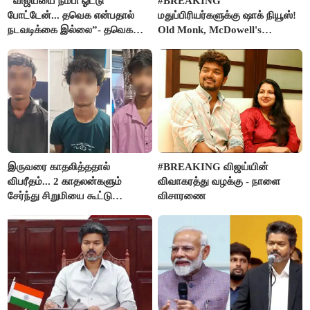
"விஜய்யை நம்பி ஓட்டு
#BREAKING
போட்டேன்... தவெக என்பதால்
மதுப்பிரியர்களுக்கு ஷாக் நியூஸ்!
நடவடிக்கை இல்லை”- தவெக
Old Monk, McDowell's
நிர்வாகியால் பாதிக்கப்பட்ட பெண்
மதுபானங்களை விற்பனை செய்ய
கதறல்
FSSAI தடை
இருவரை காதலித்ததால்
#BREAKING விஜய்யின்
விபரீதம்... 2 காதலன்களும்
விவாகரத்து வழக்கு - நாளை
சேர்ந்து சிறுமியை கூட்டு
விசாரணை
வன்கொடுமை செய்து கொலை
செய்த கொடூரம்