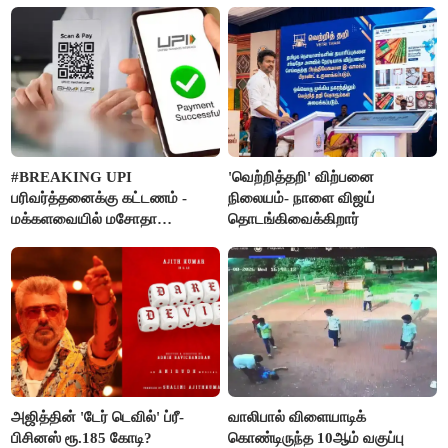
#BREAKING UPI
'வெற்றித்தறி' விற்பனை
பரிவர்த்தனைக்கு கட்டணம் -
நிலையம்- நாளை விஜய்
மக்களவையில் மசோதா
தொடங்கிவைக்கிறார்
நிறைவேற்றம்!
அஜித்தின் 'டேர் டெவில்' ப்ரீ-
வாலிபால் விளையாடிக்
பிசினஸ் ரூ.185 கோடி?
கொண்டிருந்த 10ஆம் வகுப்பு