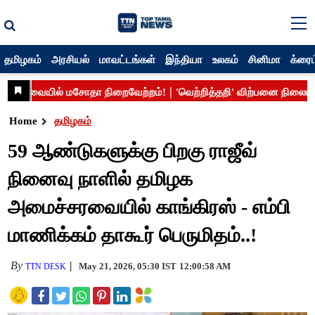
தமிழகம்
அரசியல்
மாவட்டங்கள்
இந்தியா
உலகம்
சினிமா
க்ரைம
Home
தமிழகம்
59 ஆண்டுகளுக்கு பிறகு ராஜீவ்
நினைவு நாளில் தமிழக
அமைச்சரவையில் காங்கிரஸ் - எம்பி
மாணிக்கம் தாகூர் பெருமிதம்..!
By
May 21, 2026, 05:30 IST
12:00:58 AM
TTN DESK