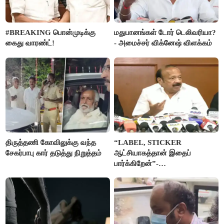
#BREAKING பொன்முடிக்கு
மதுபானங்கள் டோர் டெலிவரியா?
கைது வாரண்ட்!
- அமைச்சர் விக்னேஷ் விளக்கம்
திருத்தணி கோவிலுக்கு வந்த
“LABEL, STICKER
சேகர்பாபு கார் தடுத்து நிறுத்தம்
ஆட்சியாகத்தான் இதைப்
பார்க்கிறேன்”-
எம்.ஆர்.கே.பன்னீர்செல்வம்