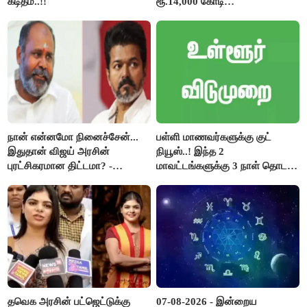
கடிதம்..!!
ரூ.14,000 கோடி
குறைக்கப்பட்டுள்ளது..!
நான் என்னமோ நினைச்சேன்...
பள்ளி மாணவர்களுக்கு குட்
இதுதான் விஜய் அரசின்
நியூஸ்..! இந்த 2
புரட்சிகரமான திட்டமா? -
மாவட்டங்களுக்கு 3 நாள் தொடர்
ஆர்.பி.உதயகுமார்..!
விடுமுறை..!
தவெக அரசின் பட்ஜெட்டுக்கு
07-08-2026 - இன்றைய