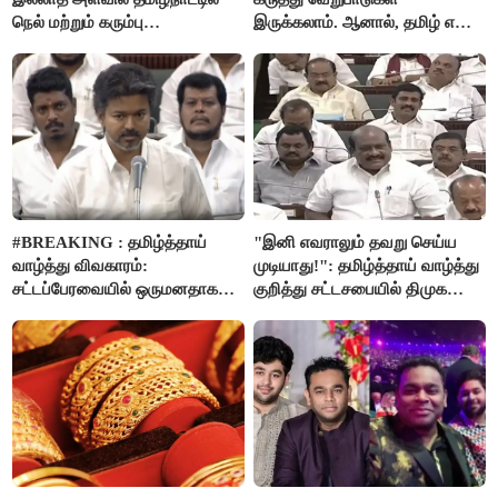
நெல் மற்றும் கரும்பு
இருக்கலாம். ஆனால், தமிழ் என்று
கொள்முதலுக்கான
வரும்போது நாம் அனைவரும்
ஊக்கத்தொகையை உயர்த்த
தமிழர்கள் - எடப்பாடி பழனிசாமி..!
முடிவு - முதலமைச்சர் விஜய்
அறிவிப்பு..!
#BREAKING : தமிழ்த்தாய்
"இனி எவராலும் தவறு செய்ய
வாழ்த்து விவகாரம்:
முடியாது!": தமிழ்த்தாய் வாழ்த்து
சட்டப்பேரவையில் ஒருமனதாக
குறித்து சட்டசபையில் திமுக
நிறைவேற்றம்
வைத்த அதிரடி கோரிக்கை!