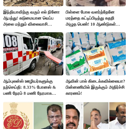
இந்தியாவிற்கு வரும் எல் நினோ
பிள்ளை போல வளர்த்தேனே
ஆபத்து! கடுமையான வெப்ப
மரத்தை கட்டிப்பிடித்து கதறி
அலை மற்றும் விலைவாசி
அழுத பெண்! 10 ஆண்டுகள்
உயர்வுக்கு தயாராகிறதா நாடு?
ஆசையாக வளர்த்த மரங்கள்
வெட்டி சாய்ப்பு..!
ஆம்புலன்ஸ் ஊழியர்களுக்கு
ஆவின் பால் கிடைக்கவில்லையா?
நற்செய்தி: 8.33% போனஸ் &
பின்னணியில் இருக்கும் அதிர்ச்சி
பணி நேரம் 8 மணி நேரமாக
காரணம்!
குறைப்பு..!