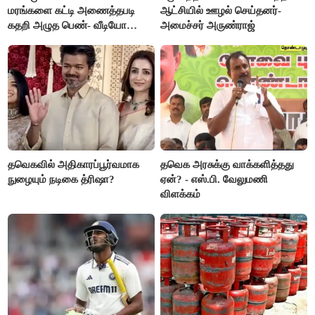
மரங்களை கட்டி அணைத்தபடி
ஆட்சியில் ஊழல் செய்தனர்-
கதறி அழுத பெண்- வீடியோ
அமைச்சர் அருண்ராஜ்
வைரல்
தவெகவில் அதிகாரப்பூர்வமாக
தவெக அரசுக்கு வாக்களித்தது
நுழையும் நடிகை த்ரிஷா?
ஏன்? - எஸ்.பி. வேலுமணி
விளக்கம்