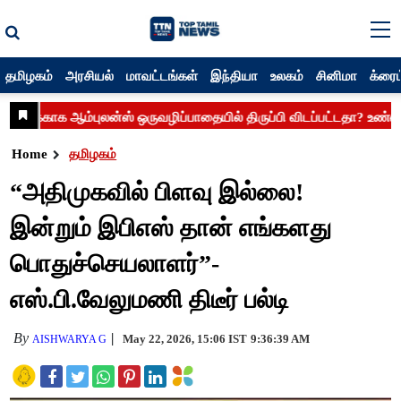
தமிழகம்
அரசியல்
மாவட்டங்கள்
இந்தியா
உலகம்
சினிமா
க்ரைம
Home
தமிழகம்
“அதிமுகவில் பிளவு இல்லை!
இன்றும் இபிஎஸ் தான் எங்களது
பொதுச்செயலாளர்”-
எஸ்.பி.வேலுமணி திடீர் பல்டி
By
May 22, 2026, 15:06 IST
9:36:39 AM
AISHWARYA G