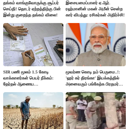
தங்கம் வாங்குவோருக்கு சூப்பர்
இசையமைப்பாளர் ஏ.ஆர்.
செய்தி! தொடர் ஏற்றத்திற்கு பின்
ரஹ்மானின் மகன் அமீன் சென்ற
இன்று குறைந்த தங்கம் விலை!
கார் விபத்து: ரசிகர்கள் அதிர்ச்சி!
SIR பணி மூலம் 1.5 கோடி
மூவர்ண கொடி நம் பெருமை..!:
வாக்காளர்கள் பெயர் நீக்கம்:
'ஹர் கர் திரங்கா' இயக்கத்தில்
தேர்தல் ஆணைய
அனைவரும் பங்கேற்க பிரதமர்
நடவடிக்கையால் பரபரப்பு!
மோடி அழைப்பு!