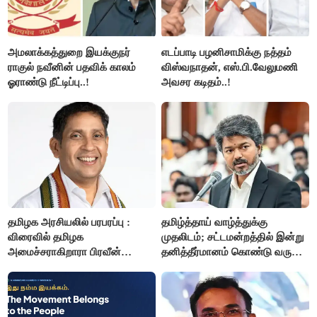
அமலாக்கத்துறை இயக்குநர்
எடப்பாடி பழனிசாமிக்கு நத்தம்
ராகுல் நவீனின் பதவிக் காலம்
விஸ்வநாதன், எஸ்.பி.வேலுமணி
ஓராண்டு நீட்டிப்பு..!
அவசர கடிதம்..!
தமிழக அரசியலில் பரபரப்பு :
தமிழ்த்தாய் வாழ்த்துக்கு
விரைவில் தமிழக
முதலிடம்; சட்டமன்றத்தில் இன்று
அமைச்சராகிறாரா பிரவீன்
தனித்தீர்மானம் கொண்டு வரும்
சக்ரவர்த்தி..?
முதல் அமைச்சர் விஜய்.!!