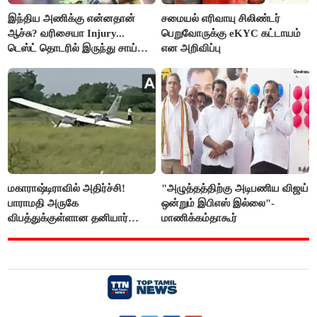
இந்திய அணிக்கு என்னதான்
சமையல் எரிவாயு சிலிண்டர்
ஆச்சு? வரிசையா Injury...
பெறுவோருக்கு eKYC கட்டாயம்
டெஸ்ட் தொடரில் இருந்து சாய்
என அறிவிப்பு
சுதர்சனும் விலகல்
மகாராஷ்டிராவில் அதிர்ச்சி!
"அழுத்தத்திற்கு அடிபணிய விஜய்
பாராமதி அருகே
ஒன்றும் இபிஎஸ் இல்லை"-
விபத்துக்குள்ளான தனியார்
மாணிக்கம்தாகூர்
பயிற்சி விமானம்