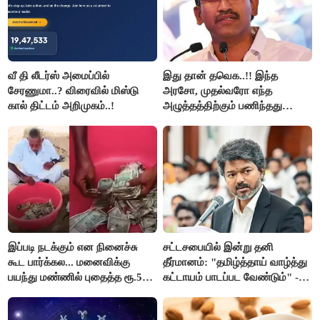
வீ தி லீடர்ஸ் அமைப்பில்
இது தான் தவெக..!! இந்த
சேரணுமா..? விரைவில் மிஸ்டு
அரசோ, முதல்வரோ எந்த
கால் திட்டம் அறிமுகம்..!
அழுத்தத்திற்கும் பணிந்தது
கிடையாது; அமைச்சர்
அருண்ராஜ்..!
இப்படி நடக்கும் என நினைச்சு
சட்டசபையில் இன்று தனி
கூட பார்க்கல... மனைவிக்கு
தீர்மானம்: "தமிழ்த்தாய் வாழ்த்து
பயந்து மண்ணில் புதைத்த ரூ.5
கட்டாயம் பாடப்பட வேண்டும்" -
லட்சம்; கடைசியில் நடந்தது...
முதல்வர் விஜய் முன்மொழிகிறார்!