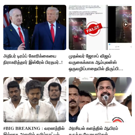
அதிபர் டிரம்ப் கோரிக்கையை
முதல்வர் ஜோசப் விஜய்
நிராகரித்தார் இஸ்ரேல் பிரதமர்..!
வருகைக்காக ஆம்புலன்ஸ்
ஒருவழிப்பாதையில் திருப்பி
விடப்பட்டதா? உண்மை இது
தான்..!
#BIG BREAKING : வரலாற்றில்
அரசியல் களத்தில் ஆயிரம்
இல்லாத அளவில் தமிழ்நாட்டில்
கருத்து வேறுபாடுகள்