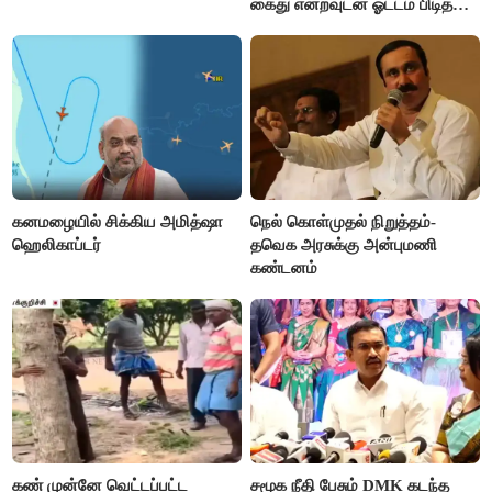
கைது என்றவுடன் ஓட்டம் பிடித்த
தவெகவினர்
கனமழையில் சிக்கிய அமித்ஷா
நெல் கொள்முதல் நிறுத்தம்-
ஹெலிகாப்டர்
தவெக அரசுக்கு அன்புமணி
கண்டனம்
கண் முன்னே வெட்டப்பட்ட
சமூக நீதி பேசும் DMK கடந்த