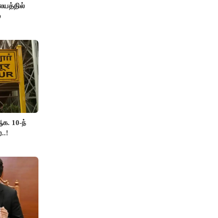
யத்தில்
்
க. 10-ந்
..!