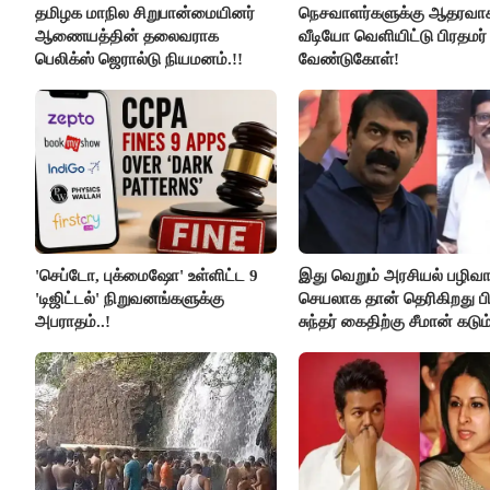
தமிழக மாநில சிறுபான்மையினர்
நெசவாளர்களுக்கு ஆதரவா
ஆணையத்தின் தலைவராக
வீடியோ வெளியிட்டு பிரதமர்
பெலிக்ஸ் ஜெரால்டு நியமனம்.!!
வேண்டுகோள்!
'செப்டோ, புக்மைஷோ' உள்ளிட்ட 9
இது வெறும் அரசியல் பழிவாங
'டிஜிட்டல்' நிறுவனங்களுக்கு
செயலாக தான் தெரிகிறது பி
அபராதம்..!
சுந்தர் கைதிற்கு சீமான் கடும
கண்டனம்..!