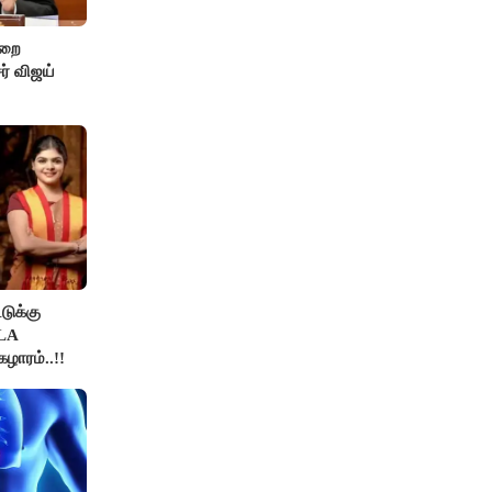
ுறை
ர் விஜய்
டுக்கு
MLA
ழாரம்..!!