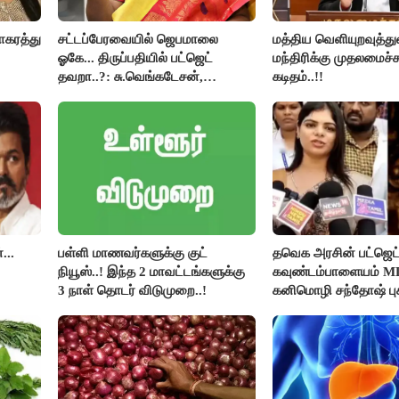
ாகரத்து
சட்டப்பேரவையில் ஜெபமாலை
மத்திய வெளியுறவுத்த
ஓகே... திருப்பதியில் பட்ஜெட்
மந்திரிக்கு முதலமைச்ச
தவறா..?: சு.வெங்கடேசன்,
கடிதம்..!!
திருமாவளவனுக்கு தமிழிசை
கேள்வி..!
...
பள்ளி மாணவர்களுக்கு குட்
தவெக அரசின் பட்ஜெட்
நியூஸ்..! இந்த 2 மாவட்டங்களுக்கு
கவுண்டம்பாளையம் 
3 நாள் தொடர் விடுமுறை..!
கனிமொழி சந்தோஷ் புக