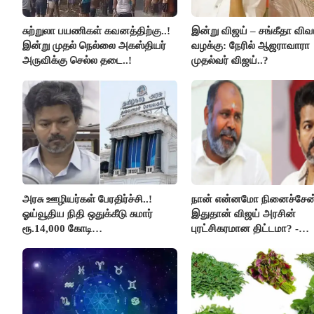
சுற்றுலா பயணிகள் கவனத்திற்கு..!
இன்று விஜய் – சங்கீதா விவ
இன்று முதல் நெல்லை அகஸ்தியர்
வழக்கு: நேரில் ஆஜராவாரா
அருவிக்கு செல்ல தடை..!
முதல்வர் விஜய்..?
அரசு ஊழியர்கள் பேரதிர்ச்சி..!
நான் என்னமோ நினைச்சேன்
ஓய்வூதிய நிதி ஒதுக்கீடு சுமார்
இதுதான் விஜய் அரசின்
ரூ.14,000 கோடி
புரட்சிகரமான திட்டமா? -
குறைக்கப்பட்டுள்ளது..!
ஆர்.பி.உதயகுமார்..!