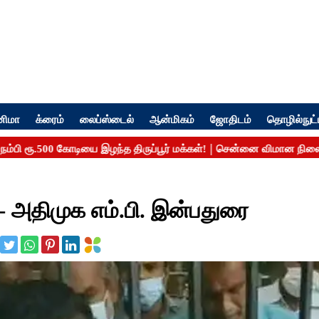
னிமா
க்ரைம்
லைப்ஸ்டைல்
ஆன்மிகம்
ஜோதிடம்
தொழில்நுட்
- அதிமுக எம்.பி. இன்பதுரை