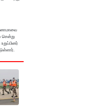
ாஜினாமாவை
 சென்று
உறுப்பினர்
ுள்ளார்.