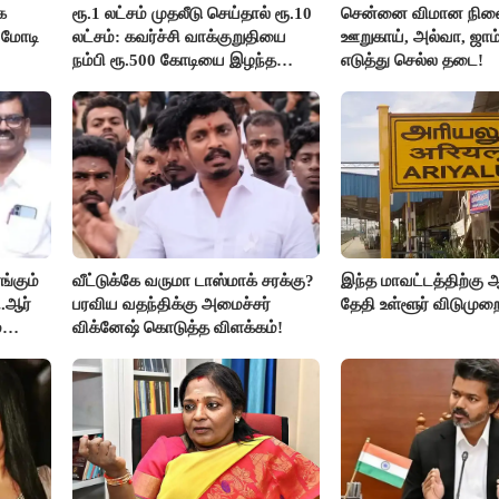
க
ரூ.1 லட்சம் முதலீடு செய்தால் ரூ.10
சென்னை விமான நிலை
 மோடி
லட்சம்: கவர்ச்சி வாக்குறுதியை
ஊறுகாய், அல்வா, ஜாம
நம்பி ரூ.500 கோடியை இழந்த
எடுத்து செல்ல தடை!
திருப்பூர் மக்கள்!
்கும்
வீட்டுக்கே வருமா டாஸ்மாக் சரக்கு?
இந்த மாவட்டத்திற்கு ஆ
.ஆர்
பரவிய வதந்திக்கு அமைச்சர்
தேதி உள்ளூர் விடுமுறை
்
விக்னேஷ் கொடுத்த விளக்கம்!