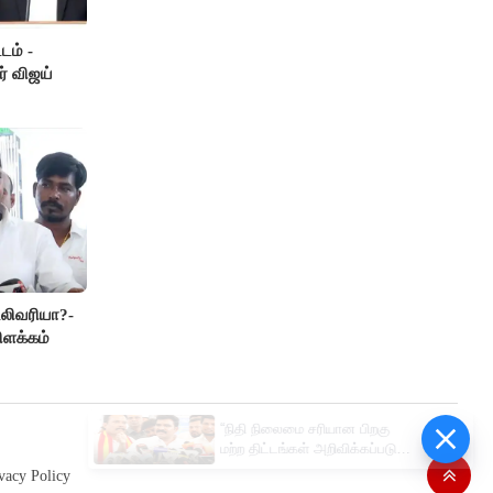
டம் -
ர் விஜய்
லிவரியா?-
ிளக்கம்
“நிதி நிலைமை சரியான பிறகு
மற்ற திட்டங்கள் அறிவிக்கப்படும்”-
அமைச்சர் நிர்மல்குமார் விளக்கம்
vacy Policy