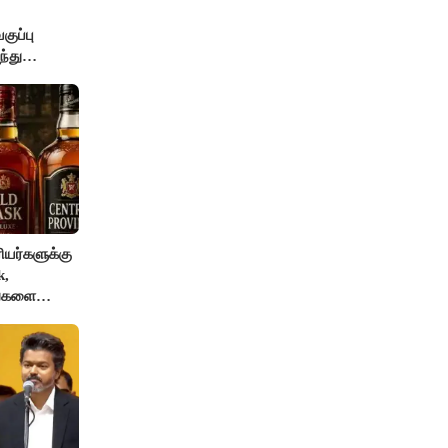
ுப்பு
்து
யர்களுக்கு
k,
ங்களை
AI தடை