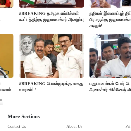
#BREAKING தமிழக எம்பிக்கள்
நதிகள் இணைப்புத் திட்
ை
கூட்டத்திற்கு முதலமைச்சர் அழைப்பு
பிரமருக்கு முதலமைச்ச
கடிதம்!
ை
#BREAKING பொன்முடிக்கு கைது
மதுபானங்கள் டோர் டெ
்யலாம்
வாரண்ட்!
அமைச்சர் விக்னேஷ் வ
More Sections
Contact Us
About Us
Pri