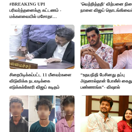
#BREAKING UPI
'வெற்றித்தறி' விற்பனை நி
பரிவர்த்தனைக்கு கட்டணம் -
நாளை விஜய் தொடங்கிவைக்
மக்களவையில் மசோதா
நிறைவேற்றம்!
சிறைபிடிக்கப்பட்ட 11 மீனவர்களை
“உதயநிதி பேசினது தப்பு
விடுவிக்க நடவடிக்கை
அதனால்தான் போலீஸ் கைத
எடுக்கக்கோரி விஜய் கடிதம்
பண்ணாங்க”- விஷால்