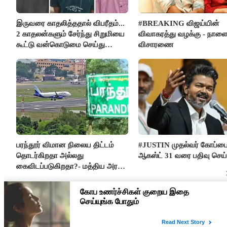
இருவரை காதலித்ததால் விபரீதம்...
#BREAKING விஜய்யின்
2 காதலன்களும் சேர்ந்து சிறுமியை
விவாகரத்து வழக்கு - நாள
கூட்டு வன்கொடுமை செய்து
விசாரணை
கொலை செய்த கொடூரம்
பரந்தூர் விமான நிலைய திட்டம்
#JUSTIN முதல்வர் கோப்ப
தொடர்கிறதா அல்லது
ஆகஸ்ட் 31 வரை பதிவு செய
கைவிடப்படுகிறதா?- மத்திய அரசு
விளக்கம்