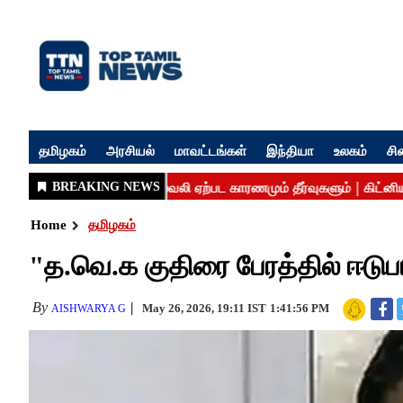
தமிழகம்
அரசியல்
மாவட்டங்கள்
இந்தியா
உலகம்
சி
Home
தமிழகம்
"த.வெ.க குதிரை பேரத்தில் ஈடு
By
May 26, 2026, 19:11 IST
1:41:56 PM
AISHWARYA G