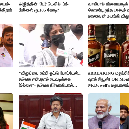
லையம்-
அஜித்தின் 'டேர் டெவில்' ப்ரீ-
வாலிபால் விளையாடிக்
கிறார்
பிசினஸ் ரூ.185 கோடி?
கொண்டிருந்த 10ஆம் வக
மாணவன் மயங்கி விழுந
உயிரிழப்பு
"விஜய்யை நம்பி ஓட்டு போட்டேன்...
#BREAKING மதுப்பிரி
ு
தவெக என்பதால் நடவடிக்கை
ஷாக் நியூஸ்! Old Mon
இல்லை”- தவெக நிர்வாகியால்
McDowell's மதுபான
பாதிக்கப்பட்ட பெண் கதறல்
விற்பனை செய்ய FSS