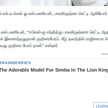
.எல்.ஏ.க்கள் ஓ.எஸ்.மணியன், பாலகிருஷ்ண ரெட்டி ஆகியோர்
.எஸ்.மணியன், “ஈபிஎஸ்-ஐ சந்தித்து பாலகிருஷ்ணா ரெட்டி ஆத
ில் இணைந்ததுதான் குதிரைபேரம். கீழ் த‌ளத்தில் ராஜினாமா 
ு குதிரை பேரம் தான்” என்றார்