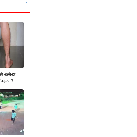
ால் என்ன
ியுமா ?