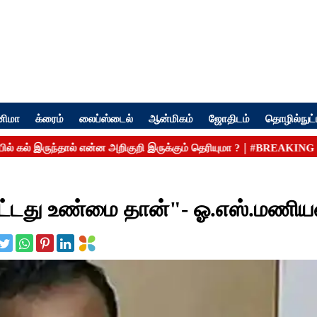
னிமா
க்ரைம்
லைப்ஸ்டைல்
ஆன்மிகம்
ஜோதிடம்
தொழில்நுட்
பட்டது உண்மை தான்"- ஓ.எஸ்.மணிய