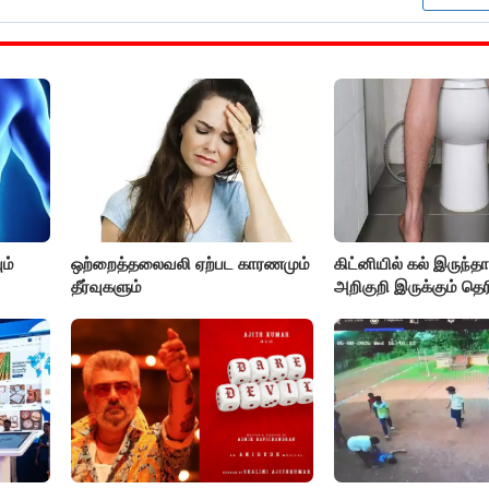
ம்
ஒற்றைத்தலைவலி ஏற்பட காரணமும்
கிட்னியில் கல் இருந்த
தீர்வுகளும்
அறிகுறி இருக்கும் தெர