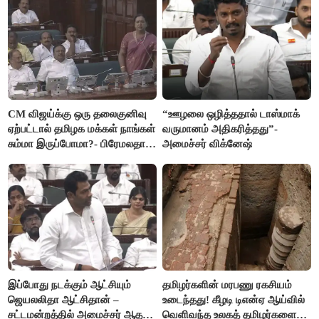
CM விஜய்க்கு ஒரு தலைகுனிவு
“ஊழலை ஒழித்ததால் டாஸ்மாக்
ஏற்பட்டால் தமிழக மக்கள் நாங்கள்
வருமானம் அதிகரித்தது”-
சும்மா இருப்போமா?- பிரேமலதா
அமைச்சர் விக்னேஷ்
விஜயகாந்த்
இப்போது நடக்கும் ஆட்சியும்
தமிழர்களின் மரபணு ரகசியம்
ஜெயலலிதா ஆட்சிதான் –
உடைந்தது! கீழடி டிஎன்ஏ ஆய்வில்
சட்டமன்றத்தில் அமைச்சர் ஆதவ்
வெளிவந்த உலகத் தமிழர்களை