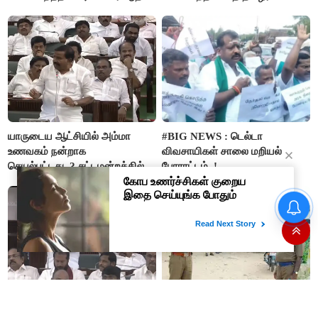
அர்ஜுனா அதிரடி பேச்சு!
மெய்சிலிர்க்க வைக்கும் உண்மை!
யாருடைய ஆட்சியில் அம்மா
#BIG NEWS : டெல்டா
உணவகம் நன்றாக
விவசாயிகள் சாலை மறியல்
செயல்பட்டது..? சட்டமன்றத்தில்
போராட்டம்..!
நடந்த காரசார விவாதம்..!
#BREAKING ஷாக் கொடுத்த
தங்கம் விலை! அதிரடி விலை
உயர்வு
அரசின் நிதி அரைகுறையாக
#BREAKING: டாஸ்மாக்