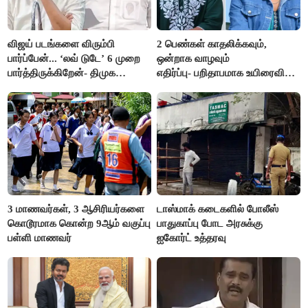
விஜய் படங்களை விரும்பி
2 பெண்கள் காதலிக்கவும்,
பார்ப்பேன்... ‘லவ் டுடே’ 6 முறை
ஒன்றாக வாழவும்
பார்த்திருக்கிறேன்- திமுக
எதிர்ப்பு- பறிதாபமாக உயிரைவிட்ட
எம்.எல்.ஏ.நெகிழ்ச்சி
ஜோடி
3 மாணவர்கள், 3 ஆசிரியர்களை
டாஸ்மாக் கடைகளில் போலீஸ்
கொடூரமாக கொன்ற 9ஆம் வகுப்பு
பாதுகாப்பு போட அரசுக்கு
பள்ளி மாணவர்
ஐகோர்ட் உத்தரவு