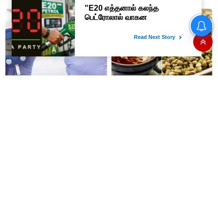
கண்ணாடிகளை பயன்படுத்த
எதிரில் இருப்பவர்களை
போலீசார் முடிவு..!
எடைபோடுவது நல்லது..!
வருசநாடு வன கிராம மக்களை
வெளியேற்றும் முடிவை கைவிட
வேண்டும்- சீமான்
நீரிழிவு நோய் படிப்படியாக குறைய
வெந்தய தேநீரை இரவில்
உதவும் இந்த நீர்
குடிப்பதன் மூலம் என்ன நன்மை
தெரியுமா ?
நெல்லிக்காய் சாப்பிட்டால் எந்த
இந்த அறிகுறிகள் இருந்தால்