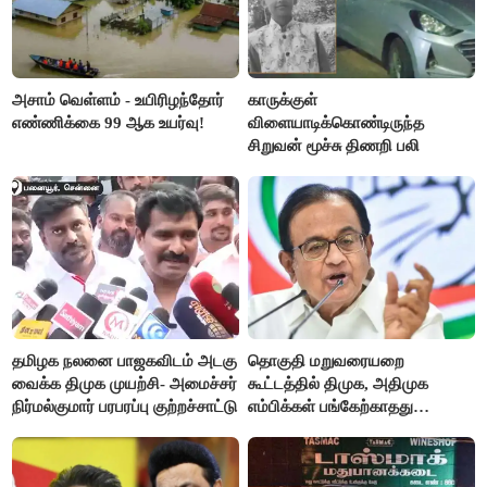
அசாம் வெள்ளம் - உயிரிழந்தோர்
காருக்குள்
எண்ணிக்கை 99 ஆக உயர்வு!
விளையாடிக்கொண்டிருந்த
சிறுவன் மூச்சு திணறி பலி
தமிழக நலனை பாஜகவிடம் அடகு
தொகுதி மறுவரையறை
வைக்க திமுக முயற்சி- அமைச்சர்
கூட்டத்தில் திமுக, அதிமுக
நிர்மல்குமார் பரபரப்பு குற்றச்சாட்டு
எம்பிக்கள் பங்கேற்காதது
வருத்தமளிக்கிறது- ப.சிதம்பரம்