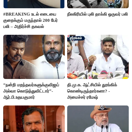
#BREAKING உடல் எடையை
நீலகிரியில் புலி தாக்கி ஒருவர் பலி
குறைக்கும் மருந்தால் 200 பேர்
பலி – அதிர்ச்சி தகவல்
“நன்றி மறந்தவர்களுக்குவிஜய்
தி.மு.க. ஆட்சியில் தூங்கிக்
அல்வா கொடுத்துவிட்டார்”-
கொண்டிருந்தார்களா? -
ஆர்.பி.உதயகுமார்
அமைச்சர் ரமேஷ்