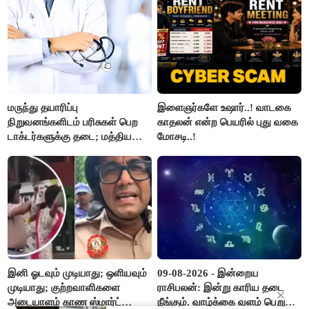
மருந்து தயாரிப்பு
இளைஞர்களே உஷார்..! வாடகை
நிறுவனங்களிடம் பரிசுகள் பெற
காதலன் என்ற பெயரில் புது வகை
டாக்டர்களுக்கு தடை; மத்திய
மோசடி..!
அரசு உத்தரவு..!
இனி ஓடவும் முடியாது; ஒளியவும்
09-08-2026 - இன்றைய
முடியாது; குற்றவாளிகளை
ராசிபலன்: இன்று காரிய தடை
அடையாளம் காண ஸ்மார்ட்
நீங்கும். வாழ்க்கை வளம் பெறும்.