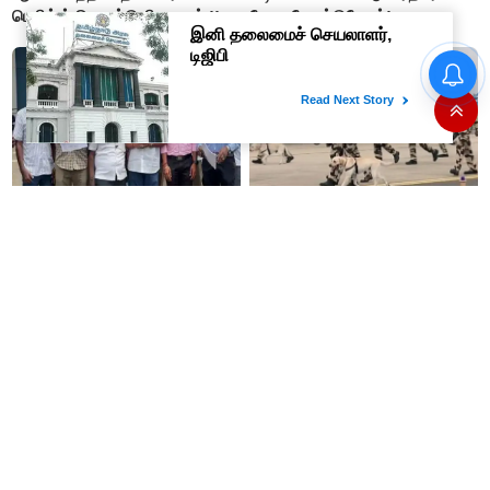
பெலிக்ஸ் ஜெரால்டு நியமனம்.!!
மோடி வேண்டுகோள்!
ரூ.1 லட்சம் முதலீடு செய்தால்
சென்னை விமான நிலையத்தில்
ரூ.10 லட்சம்: கவர்ச்சி
ஊறுகாய், அல்வா, ஜாம்
வாக்குறுதியை நம்பி ரூ.500
எடுத்து செல்ல தடை!
கோடியை இழந்த திருப்பூர்
மக்கள்!