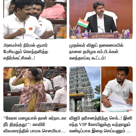
அமைச்சர் நிர்மல் குமார்
முதல்வர் விஜய் தலைமையில்
பேசியதும் கொந்தளித்த
நாளை தமிழக எம்.பி.க்கள்
எதிர்க்கட்சிகள்..!
கலந்தாய்வு கூட்டம்!
"கேரள மழையால் தான் கர்நாடகா
விஐபி தரிசனத்திற்கு செக்..! இனி
நீர் திறந்தது!": காவிரி
எந்த VIP கோயிலுக்கு வந்தாலும்
விவகாரத்தில் பாமக சௌமியா
கண்டிப்பாக இதை செய்யணும் -