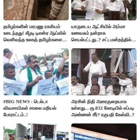
தமிழர்களின் மரபணு ரகசியம்
யாருடைய ஆட்சியில் அம்மா
உடைந்தது! கீழடி டிஎன்ஏ ஆய்வில்
உணவகம் நன்றாக
வெளிவந்த உலகத் தமிழர்களை
செயல்பட்டது..? சட்டமன்றத்தில்
மெய்சிலிர்க்க வைக்கும் உண்மை!
நடந்த காரசார விவாதம்..!
#BIG NEWS : டெல்டா
அரசின் நிதி அரைகுறையாக
விவசாயிகள் சாலை மறியல்
உள்ளது... ரூ.832 கோடியில் எப்படி
போராட்டம்..!
அண்ணன் சீர்? ரகுபதி கேள்வி..?