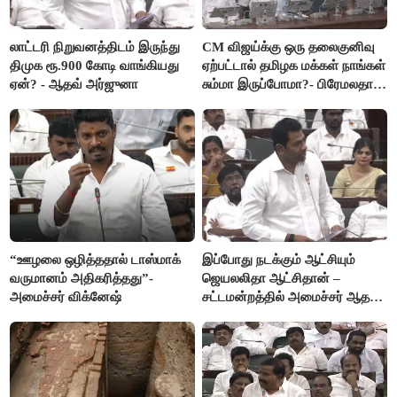
லாட்டரி நிறுவனத்திடம் இருந்து
CM விஜய்க்கு ஒரு தலைகுனிவு
திமுக ரூ.900 கோடி வாங்கியது
ஏற்பட்டால் தமிழக மக்கள் நாங்கள்
ஏன்? - ஆதவ் அர்ஜுனா
சும்மா இருப்போமா?- பிரேமலதா
விஜயகாந்த்
“ஊழலை ஒழித்ததால் டாஸ்மாக்
இப்போது நடக்கும் ஆட்சியும்
வருமானம் அதிகரித்தது”-
ஜெயலலிதா ஆட்சிதான் –
அமைச்சர் விக்னேஷ்
சட்டமன்றத்தில் அமைச்சர் ஆதவ்
அர்ஜுனா அதிரடி பேச்சு!