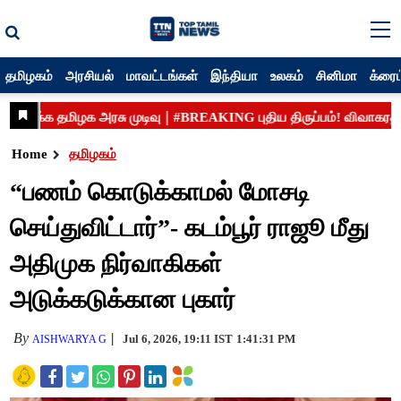
தமிழகம்
அரசியல்
மாவட்டங்கள்
இந்தியா
உலகம்
சினிமா
க்ரைம
Home
தமிழகம்
“பணம் கொடுக்காமல் மோசடி
செய்துவிட்டார்”- கடம்பூர் ராஜூ மீது
அதிமுக நிர்வாகிகள்
அடுக்கடுக்கான புகார்
By
Jul 6, 2026, 19:11 IST
1:41:31 PM
AISHWARYA G