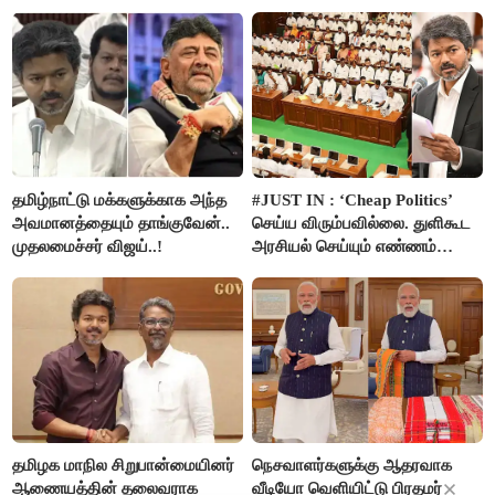
அன்புமணி சாடல்!
அமைச்சர் ரமேஷ்..!
தமிழ்நாட்டு மக்களுக்காக அந்த
#JUST IN : ‘Cheap Politics’
அவமானத்தையும் தாங்குவேன்..
செய்ய விரும்பவில்லை. துளிகூட
முதலமைச்சர் விஜய்..!
அரசியல் செய்யும் எண்ணம்
இல்லை - உதயநிதிக்கு முதல்வர்
விஜய் பதில்!
தமிழக மாநில சிறுபான்மையினர்
நெசவாளர்களுக்கு ஆதரவாக
ஆணையத்தின் தலைவராக
வீடியோ வெளியிட்டு பிரதமர்