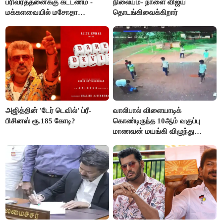
பரிவர்த்தனைக்கு கட்டணம் -
நிலையம்- நாளை விஜய்
மக்களவையில் மசோதா
தொடங்கிவைக்கிறார்
நிறைவேற்றம்!
அஜித்தின் 'டேர் டெவில்' ப்ரீ-
வாலிபால் விளையாடிக்
பிசினஸ் ரூ.185 கோடி?
கொண்டிருந்த 10ஆம் வகுப்பு
மாணவன் மயங்கி விழுந்து
உயிரிழப்பு