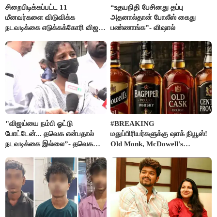
சிறைபிடிக்கப்பட்ட 11
“உதயநிதி பேசினது தப்பு
மீனவர்களை விடுவிக்க
அதனால்தான் போலீஸ் கைது
நடவடிக்கை எடுக்கக்கோரி விஜய்
பண்ணாங்க”- விஷால்
கடிதம்
"விஜய்யை நம்பி ஓட்டு
#BREAKING
போட்டேன்... தவெக என்பதால்
மதுப்பிரியர்களுக்கு ஷாக் நியூஸ்!
நடவடிக்கை இல்லை”- தவெக
Old Monk, McDowell's
நிர்வாகியால் பாதிக்கப்பட்ட பெண்
மதுபானங்களை விற்பனை செய்ய
கதறல்
FSSAI தடை