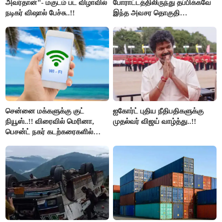
அவர்தான்"- மகுடம் பட விழாவில்
போராட்டத்திலிருந்து தப்பிக்கவே
நடிகர் விஷால் பேச்சு..!!
இந்த அவசர தொகுதி
மறுவரையறை நாடகத்தை
அரங்கேற்றுகிறார் முதலமைச்சர் -
திமுக ஐடி விங்..!!
சென்னை மக்களுக்கு குட்
ஐகோர்ட் புதிய நீதிபதிகளுக்கு
நியூஸ்..!! விரைவில் மெரினா,
முதல்வர் விஜய் வாழ்த்து..!!
பெசன்ட் நகர் கடற்கரைகளில்
இலவச Wi-Fi வசதி..!!