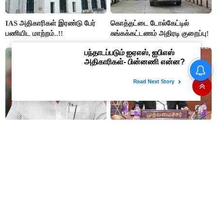
IAS அதிகாரிகள் இரண்டு பேர்
கொத்தட்டை டோல்கேட்டில்
பணியிட மாற்றம்..!!
சுங்கக்கட்டணம் அதிரடி குறைப்பு!
தமிழகத்திற்கு முதலிடமும்
#JUST IN : விஜய் தலைமையில்
அரசியலுக்கு அடுத்த இடமும்
நடைபெறும் எம்பிக்கள் கூட்டம் -
அளிப்பவர்கள் அனைத்துக்கட்சி
திமுக, அதிமுக,தேமுதிக மநீம
கூட்டத்தில் நிச்சயம்
புறக்கணிப்பு..!
பங்கேற்பார்கள் - மாணிக்கம்
தாகூர்..!!