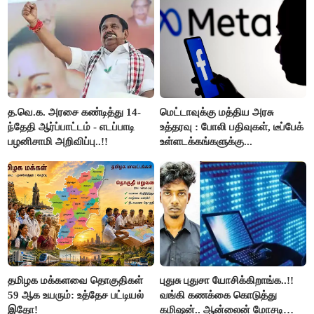
த.வெ.க. அரசை கண்டித்து 14-
மெட்டாவுக்கு மத்திய அரசு
ந்தேதி ஆர்ப்பாட்டம் - எடப்பாடி
உத்தரவு : போலி பதிவுகள், டீப்பேக்
பழனிசாமி அறிவிப்பு..!!
உள்ளடக்கங்களுக்கு...
தமிழக மக்களவை தொகுதிகள்
புதுசு புதுசா யோசிக்கிறாங்க..!!
59 ஆக உயரும்: உத்தேச பட்டியல்
வங்கி கணக்கை கொடுத்து
இதோ!
கமிஷன்.. ஆன்லைன் மோசடி