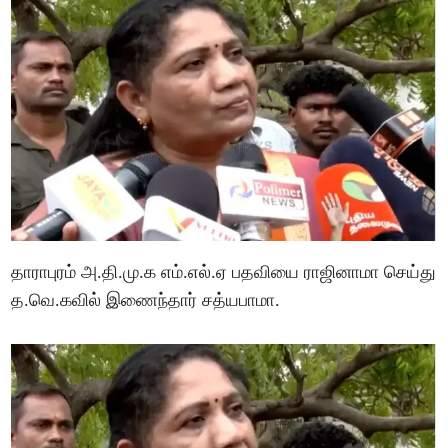
தாராபுரம் அ.தி.மு.க எம்.எல்.ஏ பதவியை ராஜினாமா செய்து
த.வெ.கவில் இணைந்தார் சத்யபாமா.