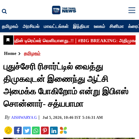
தமிழகம்
அரசியல்
மாவட்டங்கள்
இந்தியா
உலகம்
சினிமா
க்ரைம
Home
தமிழகம்
புதுச்சேரி ரிசார்ட்டில் வைத்து
திமுகவுடன் இணைந்து ஆட்சி
அமைக்க போகிறோம் என்று இபிஎஸ்
சொன்னார்- சத்யபாமா
By
Jul 5, 2026, 10:46 IST
5:16:31 AM
AISHWARYA G