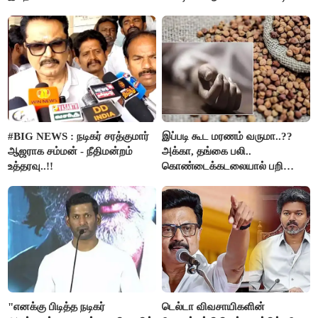
கும்பலுக்கு உதவிய வாலிபர்
கைது..!!
#BIG NEWS : நடிகர் சரத்குமார்
இப்படி கூட மரணம் வருமா..??
ஆஜராக சம்மன் - நீதிமன்றம்
அக்கா, தங்கை பலி..
உத்தரவு..!!
கொண்டைக்கடலையால் பறிபோன
உயிர்கள்..!!
"எனக்கு பிடித்த நடிகர்
டெல்டா விவசாயிகளின்