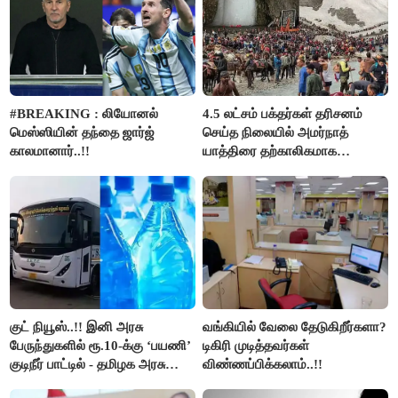
#BREAKING : லியோனல்
4.5 லட்சம் பக்தர்கள் தரிசனம்
மெஸ்ஸியின் தந்தை ஜார்ஜ்
செய்த நிலையில் அமர்நாத்
காலமானார்..!!
யாத்திரை தற்காலிகமாக
நிறுத்தம்..!!
குட் நியூஸ்..!! இனி அரசு
வங்கியில் வேலை தேடுகிறீர்களா?
பேருந்துகளில் ரூ.10-க்கு ‘பயணி’
டிகிரி முடித்தவர்கள்
குடிநீர் பாட்டில் - தமிழக அரசு
விண்ணப்பிக்கலாம்..!!
அறிவிப்பு..!!