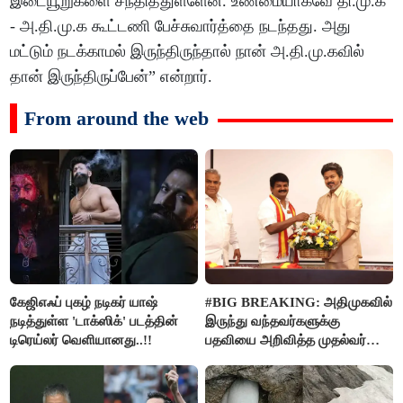
இடையூறுகளை சந்தித்துள்ளேன். உண்மையாகவே தி.மு.க
- அ.தி.மு.க கூட்டணி பேச்சுவார்த்தை நடந்தது. அது
மட்டும் நடக்காமல் இருந்திருந்தால் நான் அ.தி.மு.கவில்
தான் இருந்திருப்பேன்” என்றார்.
From around the web
கேஜிஎஃப் புகழ் நடிகர் யாஷ்
#BIG BREAKING: அதிமுகவில்
நடித்துள்ள 'டாக்‌ஸிக்' படத்தின்
இருந்து வந்தவர்களுக்கு
டிரெய்லர் வெளியானது..!!
பதவியை அறிவித்த முதல்வர்
விஜய்..!!