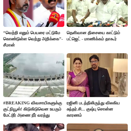
“வெற்றி எனும் பெயரை மட்டுமே
தெளிவான திசையை காட்டும்
கொண்டுள்ள வெற்று அறிக்கை”-
பட்ஜெட் - மாணிக்கம் தாகூர்
சீமான்
#BREAKING விவசாயிகளுக்கு
ரஜினி படத்திலிருந்து விலகிய
குட்நியூஸ்! கிடுகிடுவென உயரும்
சுந்தர்.சி... குஷ்பு சொன்ன
மேட்டூர் அணை நீர் வரத்து
காரணம்