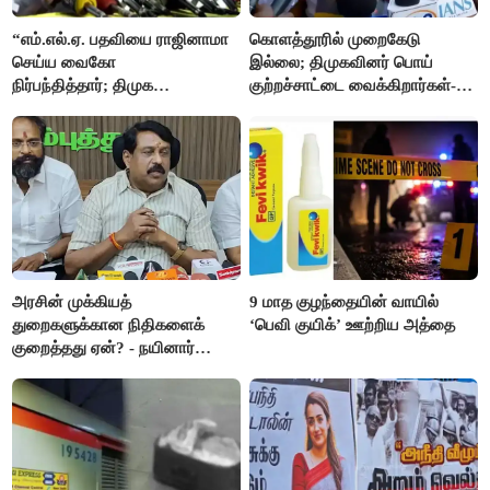
“எம்.எல்.ஏ. பதவியை ராஜினாமா
கொளத்தூரில் முறைகேடு
செய்ய வைகோ
இல்லை; திமுகவினர் பொய்
நிர்பந்தித்தார்; திமுக
குற்றச்சாட்டை வைக்கிறார்கள்-
எம்.எல்.ஏக்களாகவே
வி.எஸ்.பாபு
தொடர்கிறோம்”- மதிமுக
எம்.எல்.ஏக்கள் பரபரப்பு பேட்டி
அரசின் முக்கியத்
9 மாத குழந்தையின் வாயில்
துறைகளுக்கான நிதிகளைக்
‘பெவி குயிக்’ ஊற்றிய அத்தை
குறைத்தது ஏன்? - நயினார்
நாகேந்திரன்