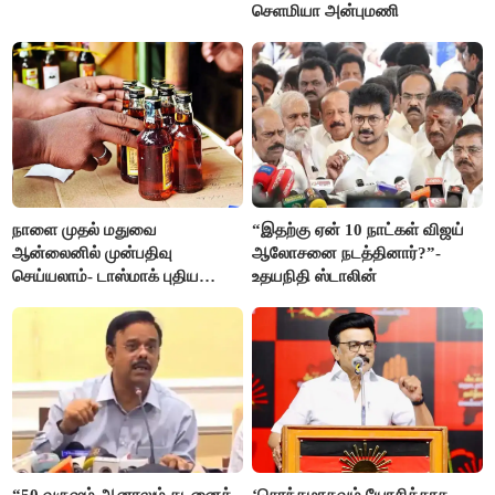
செளமியா அன்புமணி
நாளை முதல் மதுவை
“இதற்கு ஏன் 10 நாட்கள் விஜய்
ஆன்லைனில் முன்பதிவு
ஆலோசனை நடத்தினார்?”-
செய்யலாம்- டாஸ்மாக் புதிய
உதயநிதி ஸ்டாலின்
திட்டம்
“50 வருஷம் ஆனாலும் கடனைக்
‘சொந்தமாகவும் யோசிக்காத,