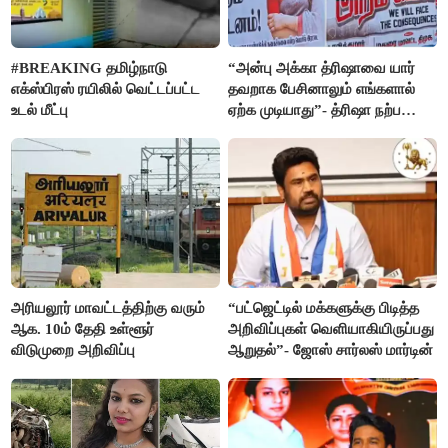
#BREAKING தமிழ்நாடு
“அன்பு அக்கா த்ரிஷாவை யார்
எக்ஸ்பிரஸ் ரயிலில் வெட்டப்பட்ட
தவறாக பேசினாலும் எங்களால்
உடல் மீட்பு
ஏற்க முடியாது”- த்ரிஷா நற்பணி
மன்றத்தினர் போஸ்டர்
அரியலூர் மாவட்டத்திற்கு வரும்
“பட்ஜெட்டில் மக்களுக்கு பிடித்த
ஆக. 10ம் தேதி உள்ளூர்
அறிவிப்புகள் வெளியாகியிருப்பது
விடுமுறை அறிவிப்பு
ஆறுதல்”- ஜோஸ் சார்லஸ் மார்டின்