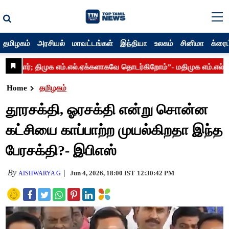
தமிழகம்
அரசியல்
மாவட்டங்கள்
இந்தியா
உலகம்
சினிமா
க்ரைம
Home
தமிழகம்
தூரசக்தி, ஓரசக்தி என்று சொன்ன
கட்சியை காப்பாற்ற முயல்கிறதா இந்த
பேரசக்தி?- இபிஎஸ்
By
Jun 4, 2026, 18:00 IST
12:30:42 PM
AISHWARYA G