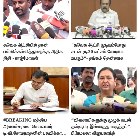
தவெக ஆட்சியில் தான்
"தவெக ஆட்சி முடியும்போது
பள்ளிக்கல்வித்துறைக்கு அதிக
கடன் ரூ.20 லட்சம் கோடியா
நிதி - ராஜ்மோகன்
உயரும்"- தங்கம் தென்னரசு
#BREAKING மத்திய
“விவசாயிகளுக்கு முழுக் கடன்
அமைச்சரவை செயலாளர்
தள்ளுபடி இல்லாதது வருத்தம்”-
டி.வி.சோமநாதனின் பதவிக்காலம்
பிரேமலதா விஜயகாந்த்
மேலும் ஓராண்டு நீட்டிப்பு