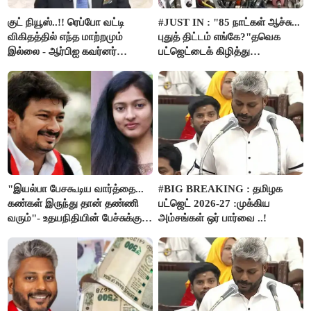
குட் நியூஸ்..!! ரெப்போ வட்டி
#JUST IN : "85 நாட்கள் ஆச்சு...
விகிதத்தில் எந்த மாற்றமும்
புதுத் திட்டம் எங்கே?"தவெக
இல்லை - ஆர்பிஐ கவர்னர்
பட்ஜெட்டைக் கிழித்து
அறிவிப்பு..!!
தொங்கவிட்ட இபிஎஸ்!
"இயல்பா பேசகூடிய வார்த்தை...
#BIG BREAKING : தமிழக
கண்கள் இருந்து தான் தண்ணி
பட்ஜெட் 2026-27 :முக்கிய
வரும்"- உதயநிதியின் பேச்சுக்கு
அம்சங்கள் ஒர் பார்வை ..!
காயத்ரி ரகுராம் புது விளக்கம்