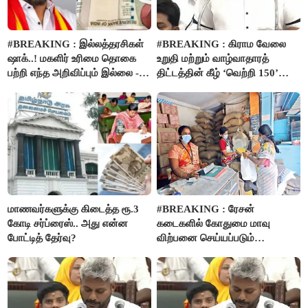
#BREAKING : இல்லத்தரசிகள்
#BREAKING : கிராம வேலை
ஷாக்..! மகளிர் உரிமை தொகை
உறுதி மற்றும் வாழ்வாதாரத்
பற்றி எந்த அறிவிப்பும் இல்லை -
திட்டத்தின் கீழ் ‘வெற்றி 150’
பட்ஜெட்டில் அறிவிப்பு..!
திட்டம் அறிமுகம்..!
மாணவர்களுக்கு கிடைத்த ரூ.3
#BREAKING : ரேசன்
கோடி சர்ப்ரைஸ்.. அது என்ன
கடைகளில் கோதுமை மாவு
போட்டித் தேர்வு?
விற்பனை செய்யப்படும்
- பட்ஜெட்டில் அறிவிப்பு..!