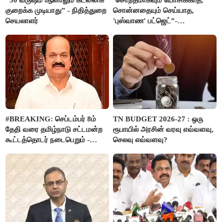
குறைக்க முடியாது” - நிதித்துறை
சொன்னதையும் செய்யாத,
செயலாளர்
'புஸ்வாண' பட்ஜெட்”-
மு.க.ஸ்டாலின்
#BREAKING: செப்டம்பர் 8ம்
TN BUDGET 2026-27 : ஒரு
தேதி வரை தமிழ்நாடு சட்டமன்ற
ரூபாயில் அரசின் வரவு எவ்வளவு,
கூட்டத்தொடர் நடைபெறும் -
செலவு எவ்வளவு?
சபாநாயகர் ஜே.சி.டி.பிரபாகர்
அறிவிப்பு..!!