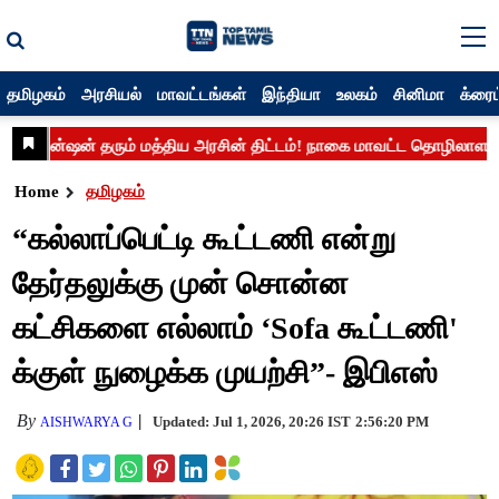
தமிழகம்
அரசியல்
மாவட்டங்கள்
இந்தியா
உலகம்
சினிமா
க்ரைம
Home
தமிழகம்
“கல்லாப்பெட்டி கூட்டணி என்று
தேர்தலுக்கு முன் சொன்ன
கட்சிகளை எல்லாம் ‘Sofa கூட்டணி'
க்குள் நுழைக்க முயற்சி”- இபிஎஸ்
By
Updated: Jul 1, 2026, 20:26 IST
2:56:20 PM
AISHWARYA G