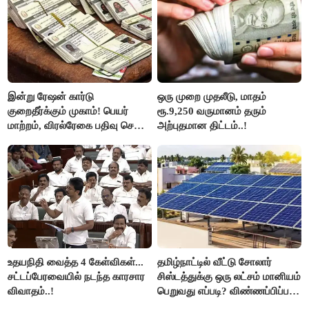
இன்று ரேஷன் கார்டு
ஒரு முறை முதலீடு, மாதம்
குறைதீர்க்கும் முகாம்! பெயர்
ரூ.9,250 வருமானம் தரும்
மாற்றம், விரல்ரேகை பதிவு செய்ய
அற்புதமான திட்டம்..!
அரிய வாய்ப்பு!
உதயநிதி வைத்த 4 கேள்விகள்...
தமிழ்நாட்டில் வீட்டு சோலார்
சட்டப்பேரவையில் நடந்த காரசார
சிஸ்டத்துக்கு ஒரு லட்சம் மானியம்
விவாதம்..!
பெறுவது எப்படி? விண்ணப்பிப்பது
எப்படி?