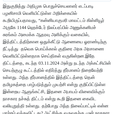
இதுகுறித்து அதிமுக பொதுச்செயலாளர் எடப்பாடி
பழனிசாமி வெளியிட்டுள்ள அறிக்கையில்
கூறியிருப்பதாவது, “கன்னியாகுமரி மாவட்டம் கிள்ளியூர்
அருகே 1144 ஹெக்டேர் நிலப்பரப்பில் அணுக்கனிமச்
சுரங்கம் அமைக்க ஆதரவு அளிக்கும் வகையில்,
இத்திட்டத்திற்கான ஒதுக்கீட்டு ஆணையை ஓராண்டிற்கு
நீட்டித்து தவெக பொய்க்கால் குதிரை அரசு அரசாணை
வெளியிட்டுள்ளதாக செய்திகள் வருகின்றன.இதே
திட்டத்தை, கடந்த 03.11.2024 அன்று நடந்த அக்கட்சியின்
செயற்குழு கூட்டத்தில் எதிர்த்து தீர்மானம் நிறைவேற்றி
உள்ளது. அந்த தீர்மானத்தில் இத்திட்டத்தை தென்
தமிழகத்தை பாழ்படுத்தும் முயற்சி என்று குறிப்பிட்டுள்ள
இன்றைய ஆளுங்கட்சி, இதனை அபாயம் விளைவிக்கும்
நாசகார நச்சுத் திட்டம் என்று கூறி இதனை கைவிட
வலியுறுத்தி உள்ளது. தற்போது அந்த நிலைப்பாட்டில் என்ன
மாற்றம் வந்துவிட்டது? ஆட்சிக்கு வருவதற்கு முன் நாசகார