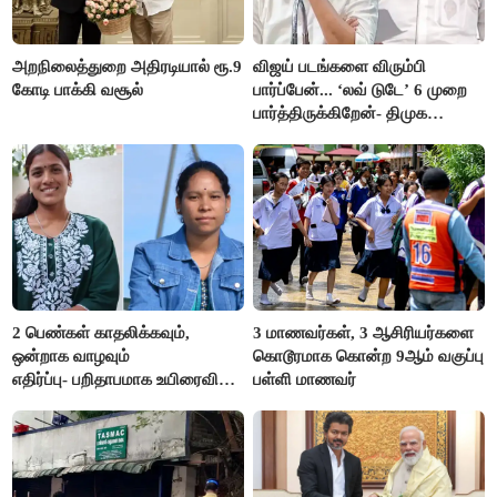
அறநிலைத்துறை அதிரடியால் ரூ.9
விஜய் படங்களை விரும்பி
கோடி பாக்கி வசூல்
பார்ப்பேன்... ‘லவ் டுடே’ 6 முறை
பார்த்திருக்கிறேன்- திமுக
எம்.எல்.ஏ.நெகிழ்ச்சி
2 பெண்கள் காதலிக்கவும்,
3 மாணவர்கள், 3 ஆசிரியர்களை
ஒன்றாக வாழவும்
கொடூரமாக கொன்ற 9ஆம் வகுப்பு
எதிர்ப்பு- பறிதாபமாக உயிரைவிட்ட
பள்ளி மாணவர்
ஜோடி