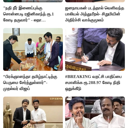
"நதி நீர் இணைப்புக்கு
ஜனநாயகன் படத்தால் வெளிவந்த
சொன்னபடி ரஜினிகாந்த் ரூ.1
பாலியல் அத்துமீறல்- சிறுமியின்
கோடி தருவார்" - லதா
அதிர்ச்சி வாக்குமூலம்
ரஜினிகாந்த்
“பிரக்ஞானந்தா தமிழ்நாட்டிற்கு
#BREAKING வறட்சி பாதிப்பை
பெருமை சேர்த்துள்ளார்”-
சமாளிக்க ரூ.288.97 கோடி நிதி
முதல்வர் விஜய்
ஒதுக்கீடு