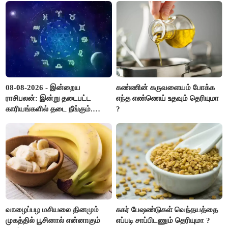
08-08-2026 - இன்றைய
கண்ணின் கருவளையம் போக்க
ராசிபலன்: இன்று தடைபட்ட
எந்த எண்ணெய் உதவும் தெரியுமா
காரியங்களில் தடை நீங்கும்.
?
பணவரத்து எதிர்பார்த்தபடி
இருக்கும். ஆன்மீக எண்ணம்
அதிகரிக்கும்..!
வாழைப்பழ மசியலை தினமும்
சுகர் பேஷண்டுகள் வெந்தயத்தை
முகத்தில் பூசினால் என்னாகும்
எப்படி சாப்பிடணும் தெரியுமா ?