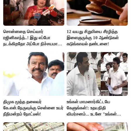
சொன்னதை செய்வார்
12 வயது சிறுமியை சீரழித்த
ரஜினிகாந்த்..! இது எப்போ
இளைஞருக்கு 10 ஆண்டுகள்
நடக்கிறதோ அப்போ நிச்சயமாக
கடுங்காவல் தண்டனை!
ரஜினி ₹1 கோடி தருவார் - லதா
ரஜினிகாந்த்..!
திமுக மூத்த தலைவர்
உங்கள் மாமனார்கிட்டயே
கே.என்.நேருவுக்கு சென்னை உயர்
கேளுங்கள்!: உதயநிதி
நீதிமன்றம் நோட்டீஸ்!
விமர்சனம்... உடனே "உங்கள்
அப்பாவிடம் கேளுங்கள்" என
ஆதவ் அர்ஜுனா பதிலடி!