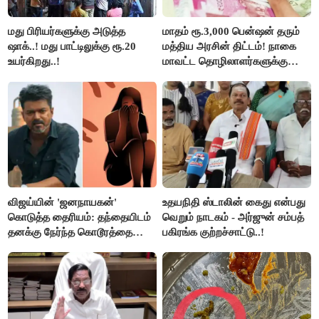
மது பிரியர்களுக்கு அடுத்த
மாதம் ரூ.3,000 பென்ஷன் தரும்
ஷாக்..! மது பாட்டிலுக்கு ரூ.20
மத்திய அரசின் திட்டம்! நாகை
உயர்கிறது..!
மாவட்ட தொழிலாளர்களுக்கு
ஆட்சியர் வெளியிட்ட சூப்பர்
செய்தி!
விஜய்யின் 'ஜனநாயகன்'
உதயநிதி ஸ்டாலின் கைது என்பது
கொடுத்த தைரியம்: தந்தையிடம்
வெறும் நாடகம் - அர்ஜுன் சம்பத்
தனக்கு நேர்ந்த கொடூரத்தை
பகிரங்க குற்றச்சாட்டு..!
கூறிய சிறுமி!