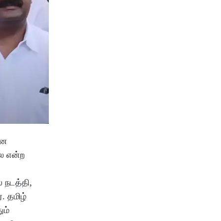
னே
ை என்ற
 நடத்தி,
. தமிழ்
ும்