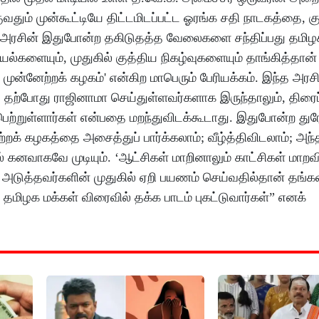
தும் முன்கூட்டியே திட்டமிடப்பட்ட ஓரங்க சதி நாடகத்தை, க
. அரசின் இதுபோன்ற தகிடுதத்த வேலைகளை சந்திப்பது தமிழ
ளையும், முதுகில் குத்திய நிகழ்வுகளையும் தாங்கித்தான் 
்னேற்றக் கழகம்' என்கிற மாபெரும் பேரியக்கம். இந்த அரசிற்
, தற்போது ராஜினாமா செய்துள்ளவர்களாக இருந்தாலும், திரைப்
 பெற்றுள்ளார்கள் என்பதை மறந்துவிடக்கூடாது. இதுபோன்ற து
 கழகத்தை அசைத்துப் பார்க்கலாம்; வீழ்த்திவிடலாம்; அந்த
் கனவாகவே முடியும். ‘ஆட்சிகள் மாறினாலும் காட்சிகள் மாறவ
அடுத்தவர்களின் முதுகில் ஏறி பயணம் செய்வதில்தான் தங்கள
 தமிழக மக்கள் விரைவில் தக்க பாடம் புகட்டுவார்கள்” எனக்