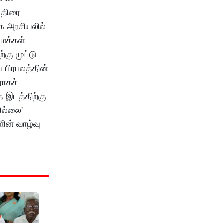
ுதிரை
க அரசியலில்
மக்கள்
கு முட்டு
 பிரபலத்தின்
ரோகச்
 இடத்திற்கு
ில்லை'
ின் வாழ்வு