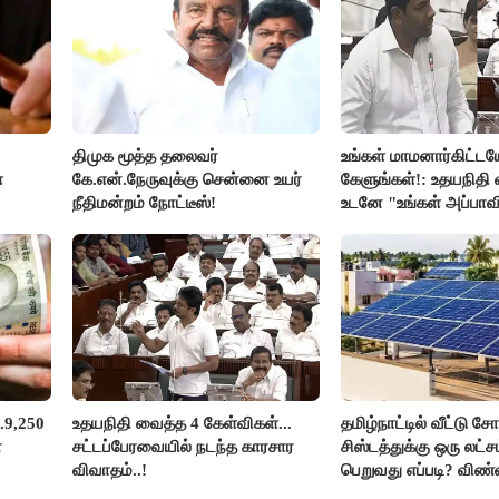
திமுக மூத்த தலைவர்
உங்கள் மாமனார்கிட்டய
்
கே.என்.நேருவுக்கு சென்னை உயர்
கேளுங்கள்!: உதயநிதி வ
நீதிமன்றம் நோட்டீஸ்!
உடனே "உங்கள் அப்பாவ
கேளுங்கள்" என ஆதவ
பதிலடி!
.9,250
உதயநிதி வைத்த 4 கேள்விகள்...
தமிழ்நாட்டில் வீட்டு சோ
ன
சட்டப்பேரவையில் நடந்த காரசார
சிஸ்டத்துக்கு ஒரு லட்
விவாதம்..!
பெறுவது எப்படி? விண்
எப்படி?