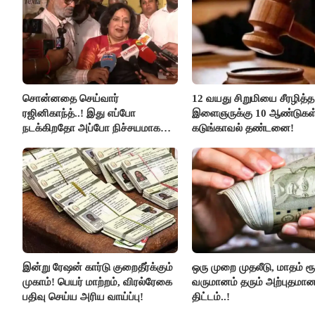
சொன்னதை செய்வார்
12 வயது சிறுமியை சீரழித்த
ரஜினிகாந்த்..! இது எப்போ
இளைஞருக்கு 10 ஆண்டுகள
நடக்கிறதோ அப்போ நிச்சயமாக
கடுங்காவல் தண்டனை!
ரஜினி ₹1 கோடி தருவார் - லதா
ரஜினிகாந்த்..!
இன்று ரேஷன் கார்டு குறைதீர்க்கும்
ஒரு முறை முதலீடு, மாதம் ரூ
முகாம்! பெயர் மாற்றம், விரல்ரேகை
வருமானம் தரும் அற்புதமா
பதிவு செய்ய அரிய வாய்ப்பு!
திட்டம்..!