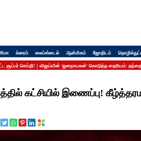
னிமா
க்ரைம்
லைப்ஸ்டைல்
ஆன்மிகம்
ஜோதிடம்
தொழில்நுட்
்தில் கட்சியில் இணைப்பு! கீழ்த்த