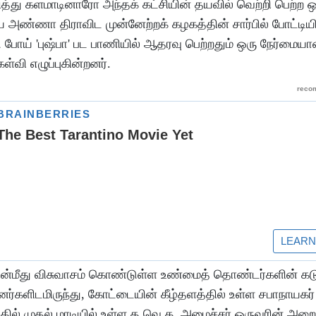
த்து களமாடினாரோ அந்தக் கட்சியின் தயவில் வெற்றி பெற்ற 
 அண்ணா திராவிட முன்னேற்றக் கழகத்தின் சார்பில் போட்டியி
போய் 'புஷ்பா' பட பாணியில் ஆதரவு பெற்றதும் ஒரு நேர்மைய
்வி எழுப்புகின்றனர்.
ின்மீது விசுவாசம் கொண்டுள்ள உண்மைத் தொண்டர்களின் 
பினர்களிடமிருந்து, கோட்டையின் கீழ்தளத்தில் உள்ள சபாநாயகர
்தில் முதல் மாடியில் உள்ள த.வெ.க. அமைச்சர் ஒருவரின் அறை