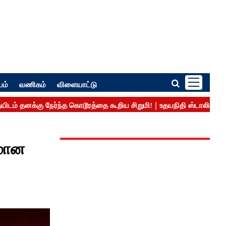
பம்
வணிகம்
விளையாட்டு
ரமான