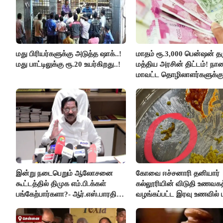
மது பிரியர்களுக்கு அடுத்த ஷாக்..!
மாதம் ரூ.3,000 பென்ஷன் தர
மது பாட்டிலுக்கு ரூ.20 உயர்கிறது..!
மத்திய அரசின் திட்டம்! நா
மாவட்ட தொழிலாளர்களுக்க
ஆட்சியர் வெளியிட்ட சூப்பர்
செய்தி!
இன்று நடைபெறும் ஆலோசனை
கோவை ஈச்சனாரி தனியார்
கூட்டத்தில் திமுக எம்.பி.க்கள்
கல்லூரியின் விடுதி உணவகத
பங்கேற்பார்களா?- ஆர்.எஸ்.பாரதி
வழங்கப்பட்ட இரவு உணவில் பு
விளக்கம்..!