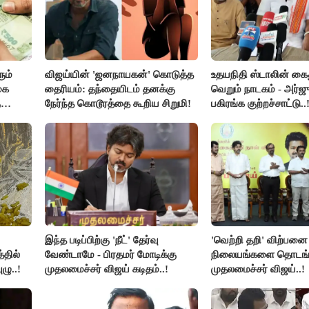
ும்
விஜய்யின் 'ஜனநாயகன்' கொடுத்த
உதயநிதி ஸ்டாலின் கை
கை
தைரியம்: தந்தையிடம் தனக்கு
வெறும் நாடகம் - அர்ஜு
ு
நேர்ந்த கொடூரத்தை கூறிய சிறுமி!
பகிரங்க குற்றச்சாட்டு..
இந்த படிப்பிற்கு 'நீட்' தேர்வு
'வெற்றி தறி' விற்பனை
்தில்
வேண்டாமே - பிரதமர் மோடிக்கு
நிலையங்களை தொடங்க
ழு..!
முதலமைச்சர் விஜய் கடிதம்..!
முதலமைச்சர் விஜய்..!