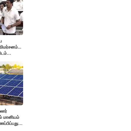
ே
ிமர்சனம்...
ிடம்
் அர்ஜுனா
லார்
சம் மானியம்
ணப்பிப்பது