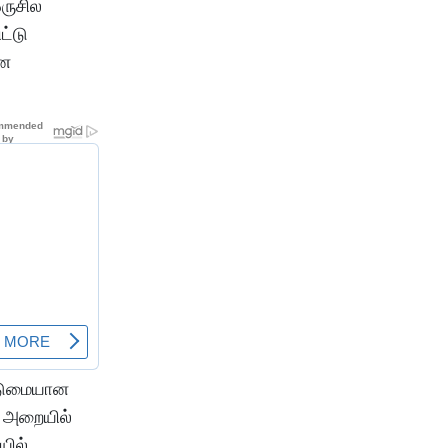
ஒருசில
ட்டு
ான
கடுமையான
் அறையில்
யில்