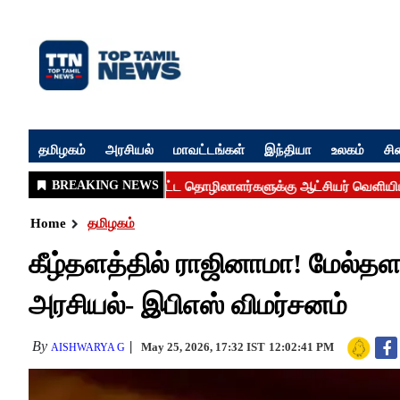
தமிழகம்
அரசியல்
மாவட்டங்கள்
இந்தியா
உலகம்
சி
Home
தமிழகம்
கீழ்தளத்தில் ராஜினாமா! மேல்தளத
அரசியல்- இபிஎஸ் விமர்சனம்
By
May 25, 2026, 17:32 IST
12:02:41 PM
AISHWARYA G