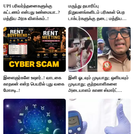
UPI பரிவர்த்தனைகளுக்கு
மருந்து தயாரிப்பு
கட்டணம் என்பது உண்மையா..?
நிறுவனங்களிடம் பரிசுகள் பெற
மத்திய அரசு விளக்கம்..!
டாக்டர்களுக்கு தடை; மத்திய
அரசு உத்தரவு..!
இளைஞர்களே உஷார்..! வாடகை
இனி ஓடவும் முடியாது; ஒளியவும்
காதலன் என்ற பெயரில் புது வகை
முடியாது; குற்றவாளிகளை
மோசடி..!
அடையாளம் காண ஸ்மார்ட்
கண்ணாடிகளை பயன்படுத்த
போலீசார் முடிவு..!