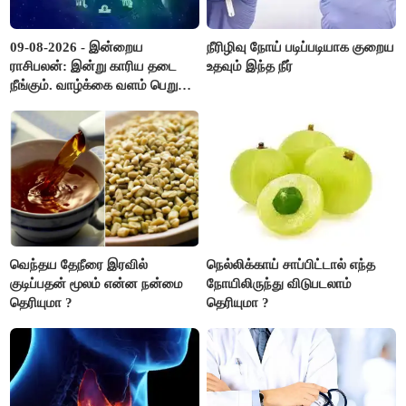
09-08-2026 - இன்றைய
நீரிழிவு நோய் படிப்படியாக குறைய
ராசிபலன்: இன்று காரிய தடை
உதவும் இந்த நீர்
நீங்கும். வாழ்க்கை வளம் பெறும்.
எதிரில் இருப்பவர்களை
எடைபோடுவது நல்லது..!
வெந்தய தேநீரை இரவில்
நெல்லிக்காய் சாப்பிட்டால் எந்த
குடிப்பதன் மூலம் என்ன நன்மை
நோயிலிருந்து விடுபடலாம்
தெரியுமா ?
தெரியுமா ?