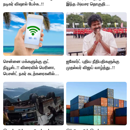
நடிகர் விஷால் பேச்சு..!!
இந்த அவசர தொகுதி
மறுவரையறை நாடகத்தை
அரங்கேற்றுகிறார் முதலமைச்சர் -
திமுக ஐடி விங்..!!
சென்னை மக்களுக்கு குட்
ஐகோர்ட் புதிய நீதிபதிகளுக்கு
நியூஸ்..!! விரைவில் மெரினா,
முதல்வர் விஜய் வாழ்த்து..!!
பெசன்ட் நகர் கடற்கரைகளில்
இலவச Wi-Fi வசதி..!!