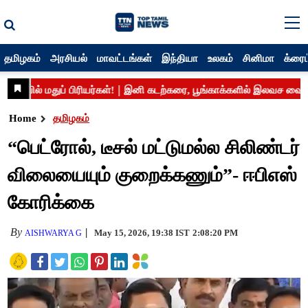
தமிழகம்
அரசியல்
மாவட்டங்கள்
இந்தியா
உலகம்
சினிமா
க்ரைம
Home
தமிழகம்
“பெட்ரோல், டீசல் மட்டுமல்ல சிலிண்டர்
விலையையும் குறைக்கணும்”- ஈபிஎஸ்
கோரிக்கை
By
May 15, 2026, 19:38 IST
2:08:20 PM
AISHWARYA G