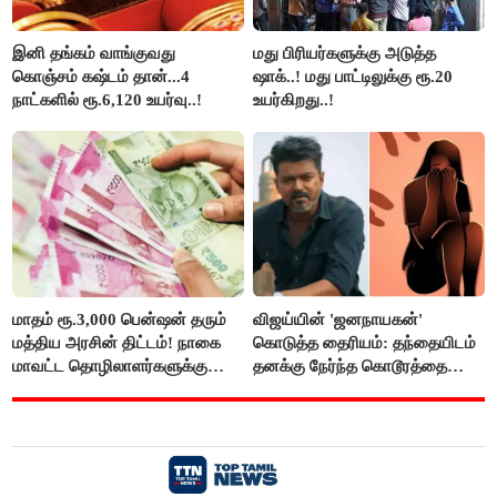
இனி தங்கம் வாங்குவது
மது பிரியர்களுக்கு அடுத்த
கொஞ்சம் கஷ்டம் தான்...4
ஷாக்..! மது பாட்டிலுக்கு ரூ.20
நாட்களில் ரூ.6,120 உயர்வு..!
உயர்கிறது..!
மாதம் ரூ.3,000 பென்ஷன் தரும்
விஜய்யின் 'ஜனநாயகன்'
மத்திய அரசின் திட்டம்! நாகை
கொடுத்த தைரியம்: தந்தையிடம்
மாவட்ட தொழிலாளர்களுக்கு
தனக்கு நேர்ந்த கொடூரத்தை
ஆட்சியர் வெளியிட்ட சூப்பர்
கூறிய சிறுமி!
செய்தி!