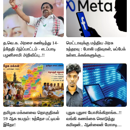
த.வெ.க. அரசை கண்டித்து 14-
மெட்டாவுக்கு மத்திய அரசு
ந்தேதி ஆர்ப்பாட்டம் - எடப்பாடி
உத்தரவு : போலி பதிவுகள், டீப்பேக்
பழனிசாமி அறிவிப்பு..!!
உள்ளடக்கங்களுக்கு...
தமிழக மக்களவை தொகுதிகள்
புதுசு புதுசா யோசிக்கிறாங்க..!!
59 ஆக உயரும்: உத்தேச பட்டியல்
வங்கி கணக்கை கொடுத்து
இதோ!
கமிஷன்.. ஆன்லைன் மோசடி