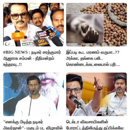
கும்பலுக்கு உதவிய வாலிபர்
கைது..!!
#BIG NEWS : நடிகர் சரத்குமார்
இப்படி கூட மரணம் வருமா..??
ஆஜராக சம்மன் - நீதிமன்றம்
அக்கா, தங்கை பலி..
உத்தரவு..!!
கொண்டைக்கடலையால் பறிபோன
உயிர்கள்..!!
"எனக்கு பிடித்த நடிகர்
டெல்டா விவசாயிகளின்
அவர்தான்"- மகுடம் பட விழாவில்
போராட்டத்திலிருந்து தப்பிக்கவே