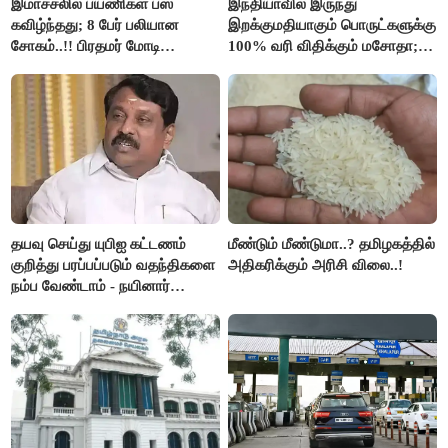
இமாச்சலில் பயணிகள் பஸ்
இந்தியாவில் இருந்து
கவிழ்ந்தது; 8 பேர் பலியான
இறக்குமதியாகும் பொருட்களுக்கு
சோகம்..!! பிரதமர் மோடி
100% வரி விதிக்கும் மசோதா;
இரங்கல்..!!
அமெரிக்கா நிறைவேற்றம்..!!
தயவு செய்து யுபிஐ கட்டணம்
மீண்டும் மீண்டுமா..? தமிழகத்தில்
குறித்து பரப்பப்படும் வதந்திகளை
அதிகரிக்கும் அரிசி விலை..!
நம்ப வேண்டாம் - நயினார்
நாகேந்திரன்..!!