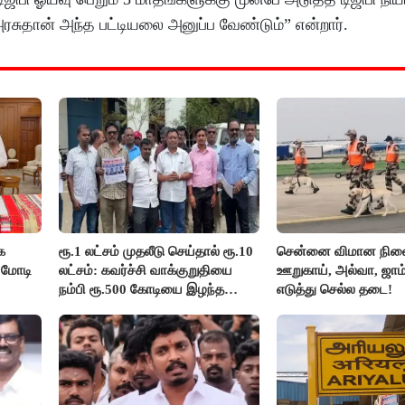
ரசுதான் அந்த பட்டியலை அனுப்ப வேண்டும்” என்றார்.
க
ரூ.1 லட்சம் முதலீடு செய்தால் ரூ.10
சென்னை விமான நிலை
 மோடி
லட்சம்: கவர்ச்சி வாக்குறுதியை
ஊறுகாய், அல்வா, ஜாம
நம்பி ரூ.500 கோடியை இழந்த
எடுத்து செல்ல தடை!
திருப்பூர் மக்கள்!