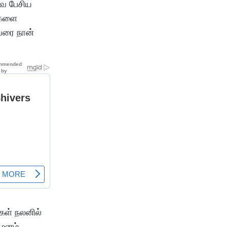
வே பேசிய
ிகளை
 வரை நான்
கள் நலனில்
யமனம்