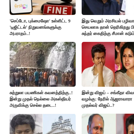
'செப்டோ, புக்மைஷோ' உள்ளிட்ட 9
இது வெறும் அரசியல் பழிவாங
'டிஜிட்டல்' நிறுவனங்களுக்கு
செயலாக தான் தெரிகிறது பி
அபராதம்..!
சுந்தர் கைதிற்கு சீமான் கடும
கண்டனம்..!
சுற்றுலா பயணிகள் கவனத்திற்கு..!
இன்று விஜய் – சங்கீதா விவ
இன்று முதல் நெல்லை அகஸ்தியர்
வழக்கு: நேரில் ஆஜராவாரா
அருவிக்கு செல்ல தடை..!
முதல்வர் விஜய்..?