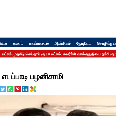
னிமா
க்ரைம்
லைப்ஸ்டைல்
ஆன்மிகம்
ஜோதிடம்
தொழில்நுட்
 எடப்பாடி பழனிசாமி