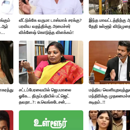
்கும்
வீட்டுக்கே வருமா டாஸ்மாக் சரக்கு?
இந்த மாவட்டத்திற்கு ஆ
.ஆர்
பரவிய வதந்திக்கு அமைச்சர்
தேதி உள்ளூர் விடுமுறை
்
விக்னேஷ் கொடுத்த விளக்கம்!
ாகரத்து
சட்டப்பேரவையில் ஜெபமாலை
மத்திய வெளியுறவுத்த
ஓகே... திருப்பதியில் பட்ஜெட்
மந்திரிக்கு முதலமைச்ச
தவறா..?: சு.வெங்கடேசன்,
கடிதம்..!!
திருமாவளவனுக்கு தமிழிசை
கேள்வி..!