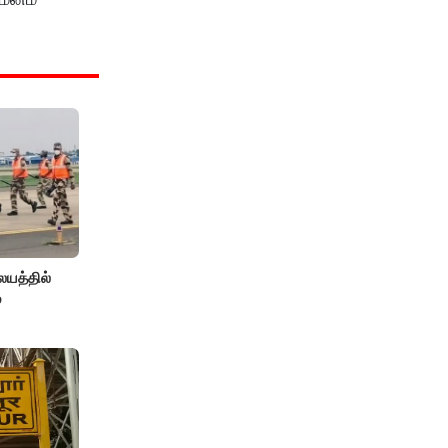
யத்தில்
்