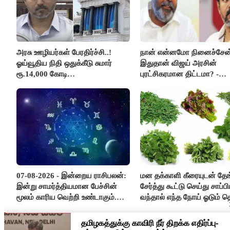
அரசு ஊழியர்கள் பேரதிர்ச்சி..!
நான் என்னமோ நினைச்சேன்
ஓய்வூதிய நிதி ஒதுக்கீடு சுமார்
இதுதான் விஜய் அரசின்
ரூ.14,000 கோடி
புரட்சிகரமான திட்டமா? -
குறைக்கப்பட்டுள்ளது..!
ஆர்.பி.உதயகுமார்..!
07-08-2026 - இன்றைய ராசிபலன்:
மன தக்காளி கீரையுடன் தேங
இன்று சாமர்த்தியமான பேச்சின்
சேர்த்து கூட்டு செய்து சாப்பி
மூலம் காரிய வெற்றி உண்டாகும்.
வந்தால் எந்த நோய் ஓடும் த
அடுத்தவரை நம்பி பொறுப்புகளை
?
ஒப்படைப்பதில் கவனம் தேவை..!