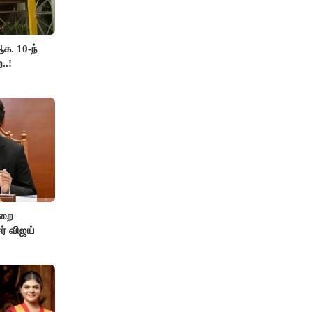
க. 10-ந்
..!
ுறை
ர் விஜய்