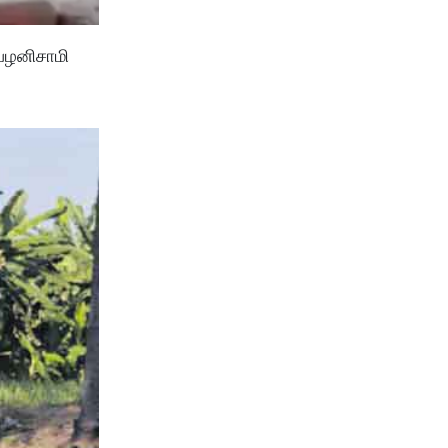
பழனிசாமி