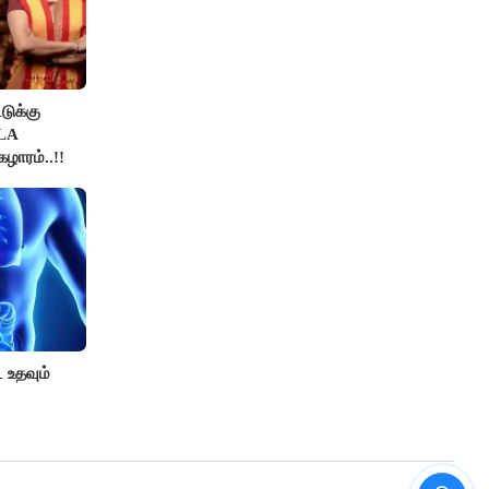
டுக்கு
MLA
ழாரம்..!!
ட உதவும்
ரூ.1 லட்சம் முதலீடு செய்தால்