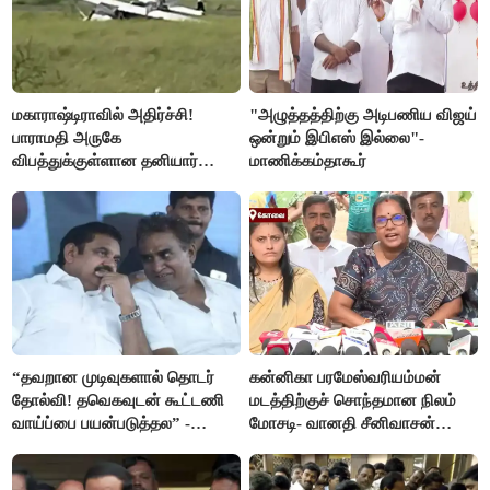
மகாராஷ்டிராவில் அதிர்ச்சி!
"அழுத்தத்திற்கு அடிபணிய விஜய்
பாராமதி அருகே
ஒன்றும் இபிஎஸ் இல்லை"-
விபத்துக்குள்ளான தனியார்
மாணிக்கம்தாகூர்
பயிற்சி விமானம்
“தவறான முடிவுகளால் தொடர்
கன்னிகா பரமேஸ்வரியம்மன்
தோல்வி! தவெகவுடன் கூட்டணி
மடத்திற்குச் சொந்தமான நிலம்
வாய்ப்பை பயன்படுத்தல” -
மோசடி- வானதி சீனிவாசன்
இபிஎஸ் மீது சரமாரி குற்றச்சாட்டு
கண்டனம்