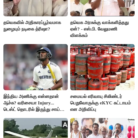
தவெகவில் அதிகாரப்பூர்வமாக
தவெக அரசுக்கு வாக்களித்தது
நுழையும் நடிகை த்ரிஷா?
ஏன்? - எஸ்.பி. வேலுமணி
விளக்கம்
இந்திய அணிக்கு என்னதான்
சமையல் எரிவாயு சிலிண்டர்
ஆச்சு? வரிசையா Injury...
பெறுவோருக்கு eKYC கட்டாயம்
டெஸ்ட் தொடரில் இருந்து சாய்
என அறிவிப்பு
சுதர்சனும் விலகல்