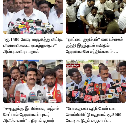
"ரூ.1500 கோடி வசூலித்து விட்டு,
“நாட்டை குடும்பம்” என பச்சைக்
விவசாயிகளை ஏமாற்றுவதா?'' -
குத்தி இருந்தால் எளிதில்
அன்புமணி ராமதாஸ்
நேரடியாகவே சந்திக்கலாம்-
சரத்குமார்
"ஊழலுக்கு இடமில்லை, லஞ்சம்
"போதையை ஒழிப்போம் என
கேட்டால் நேரடியாகப் புகார்
சொல்லிவிட்டு மதுவால் ரூ.5000
அளிக்கலாம்" - நிர்மல் குமார்
கோடி கூடுதல் வருவாய்
கிடைக்கும்னு சொல்றாங்க”-