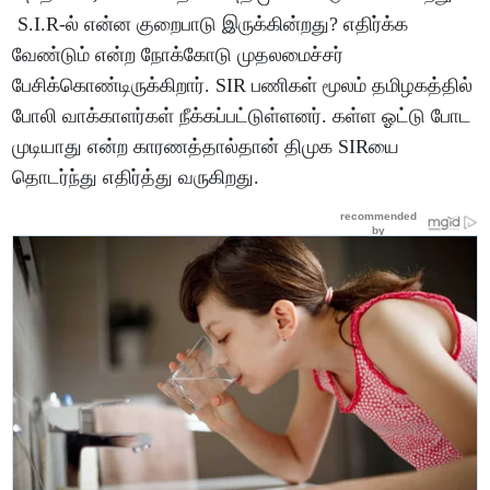
S.I.R-ல் என்ன குறைபாடு இருக்கின்றது? எதிர்க்க
வேண்டும் என்ற நோக்கோடு முதலமைச்சர்
பேசிக்கொண்டிருக்கிறார். SIR பணிகள் மூலம் தமிழகத்தில்
போலி வாக்காளர்கள் நீக்கப்பட்டுள்ளனர். கள்ள ஓட்டு போட
முடியாது என்ற காரணத்தால்தான் திமுக SIRயை
தொடர்ந்து எதிர்த்து வருகிறது.