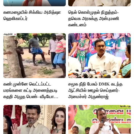
கனமழையில் சிக்கிய அமித்ஷா
நெல் கொள்முதல் நிறுத்தம்-
ஹெலிகாப்டர்
தவெக அரசுக்கு அன்புமணி
கண்டனம்
கண் முன்னே வெட்டப்பட்ட
சமூக நீதி பேசும் DMK கடந்த
மரங்களை கட்டி அணைத்தபடி
ஆட்சியில் ஊழல் செய்தனர்-
கதறி அழுத பெண்- வீடியோ
அமைச்சர் அருண்ராஜ்
வைரல்