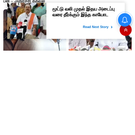
பலி – அதிர்ச்சி தகவல்
கண் முன்னே வெட்டப்பட்ட
மரங்களை கட்டி அணைத்தபடி
கதறி அழுத பெண்- வீடியோ
வைரல்
“நன்றி மறந்தவர்களுக்குவிஜய்
தி.மு.க. ஆட்சியில் தூங்கிக்
அல்வா கொடுத்துவிட்டார்”-
கொண்டிருந்தார்களா? -
ஆர்.பி.உதயகுமார்
அமைச்சர் ரமேஷ்
50% தொகுதி உயர்வு என ஆசை
“தோளோடு தோள் நிற்போம்”-