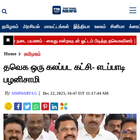
தமிழகம்
அரசியல்
மாவட்டங்கள்
இந்தியா
உலகம்
சினிமா
க்ரைம
Home
தமிழகம்
தவெக ஒரு கலப்பட கட்சி- எடப்பாடி
பழனிசாமி
By
Dec 22, 2025, 16:47 IST
11:17:44 AM
AISHWARYA G