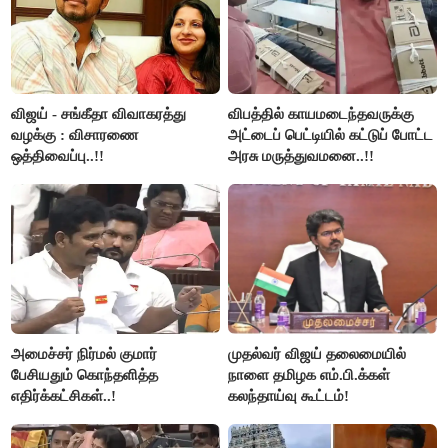
விஜய் - சங்கீதா விவாகரத்து
விபத்தில் காயமடைந்தவருக்கு
வழக்கு : விசாரணை
அட்டைப் பெட்டியில் கட்டுப் போட்ட
ஒத்திவைப்பு..!!
அரசு மருத்துவமனை..!!
அமைச்சர் நிர்மல் குமார்
முதல்வர் விஜய் தலைமையில்
பேசியதும் கொந்தளித்த
நாளை தமிழக எம்.பி.க்கள்
எதிர்க்கட்சிகள்..!
கலந்தாய்வு கூட்டம்!