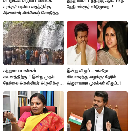
வீட்டுக்கே வருமா டாஸ்மாக்
இந்த மாவட்டத்திற்கு ஆக. 10-ந்
சரக்கு? பரவிய வதந்திக்கு
தேதி உள்ளூர் விடுமுறை..!
அமைச்சர் விக்னேஷ் கொடுத்த
விளக்கம்!
சுற்றுலா பயணிகள்
இன்று விஜய் – சங்கீதா
கவனத்திற்கு..! இன்று முதல்
விவாகரத்து வழக்கு: நேரில்
நெல்லை அகஸ்தியர் அருவிக்கு
ஆஜராவாரா முதல்வர் விஜய்..?
செல்ல தடை..!