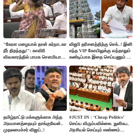
"கேரள மழையால் தான் கர்நாடகா
விஐபி தரிசனத்திற்கு செக்..! இனி
நீர் திறந்தது!": காவிரி
எந்த VIP கோயிலுக்கு வந்தாலும்
விவகாரத்தில் பாமக சௌமியா
கண்டிப்பாக இதை செய்யணும் -
அன்புமணி சாடல்!
அமைச்சர் ரமேஷ்..!
தமிழ்நாட்டு மக்களுக்காக அந்த
#JUST IN : ‘Cheap Politics’
அவமானத்தையும் தாங்குவேன்..
செய்ய விரும்பவில்லை. துளிகூட
முதலமைச்சர் விஜய்..!
அரசியல் செய்யும் எண்ணம்