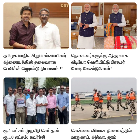
இல்லை - உதயநிதிக்கு முதல்வர்
விஜய் பதில்!
தமிழக மாநில சிறுபான்மையினர்
நெசவாளர்களுக்கு ஆதரவாக
ஆணையத்தின் தலைவராக
வீடியோ வெளியிட்டு பிரதமர்
பெலிக்ஸ் ஜெரால்டு நியமனம்.!!
மோடி வேண்டுகோள்!
ரூ.1 லட்சம் முதலீடு செய்தால்
சென்னை விமான நிலையத்தில்
ரூ.10 லட்சம்: கவர்ச்சி
ஊறுகாய், அல்வா, ஜாம்