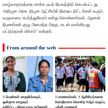
வாழ்வாதாரத்தை காக்க புயல் வேகத்தில் செயல்பட்டது
அதிமுக அரசு. திமுக ஆட்சியில் நிறைய திட்டங்கள் வரும்;
வருவாயை உயர்த்துவோம் என்று சொன்னார்கள். ஆனால்
நிபுணர்கள் குழு அமைத்த பிறகு, கடன் வாங்கியது
மட்டும்தான் மிச்சம்” என்றார்.
From around the web
2 பெண்கள் காதலிக்கவும்,
3 மாணவர்கள், 3 ஆசிரியர்களை
ஒன்றாக வாழவும்
கொடூரமாக கொன்ற 9ஆம் வகுப்பு
எதிர்ப்பு- பறிதாபமாக உயிரைவிட்ட
பள்ளி மாணவர்