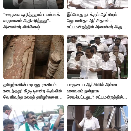
“ஊழலை ஒழித்ததால் டாஸ்மாக்
இப்போது நடக்கும் ஆட்சியும்
வருமானம் அதிகரித்தது”-
ஜெயலலிதா ஆட்சிதான் –
அமைச்சர் விக்னேஷ்
சட்டமன்றத்தில் அமைச்சர் ஆதவ்
அர்ஜுனா அதிரடி பேச்சு!
தமிழர்களின் மரபணு ரகசியம்
யாருடைய ஆட்சியில் அம்மா
உடைந்தது! கீழடி டிஎன்ஏ ஆய்வில்
உணவகம் நன்றாக
வெளிவந்த உலகத் தமிழர்களை
செயல்பட்டது..? சட்டமன்றத்தில்
மெய்சிலிர்க்க வைக்கும் உண்மை!
நடந்த காரசார விவாதம்..!