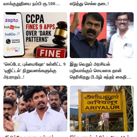
வாக்குறுதியை நம்பி ரூ.500
எடுத்து செல்ல தடை!
கோடியை இழந்த திருப்பூர்
மக்கள்!
'செப்டோ, புக்மைஷோ' உள்ளிட்ட 9
இது வெறும் அரசியல்
'டிஜிட்டல்' நிறுவனங்களுக்கு
பழிவாங்கும் செயலாக தான்
அபராதம்..!
தெரிகிறது பி.ஆர் சுந்தர் கைதிற்கு
சீமான் கடும் கண்டனம்..!