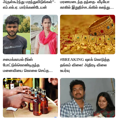
அருள்கூர்ந்து மறந்துவிடுங்கள்”-
மரணமடைந்த தந்தை- வீடியோ
எம்.எல்.ஏ. மார்க்கண்டேயன்
காலில் இறுதிச்சடங்கில் கலந்து
கொண்ட மகள்கள்
சமைக்காமல் ரீல்ஸ்
#BREAKING ஷாக் கொடுத்த
போட்டுக்கொண்டிருந்த
தங்கம் விலை! அதிரடி விலை
மனைவியை கொலை செய்த
உயர்வு
கணவர்!