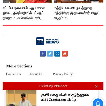
சட்டப்பேரவையில் ஜெபமாலை
மத்திய வெளியுறவுத்துறை
ஓகே... திருப்பதியில் பட்ஜெட்
மந்திரிக்கு முதலமைச்சர் விஜய்
தவறா..?: சு.வெங்கடேசன்,
கடிதம்..!!
திருமாவளவனுக்கு தமிழிசை
கேள்வி..!
More Sections
Contact Us
About Us
Privacy Policy
© 2019 Top Tamil News
டாஸ்மாக் கடைகளில் போலீஸ்
பாதுகாப்பு போட அரசுக்கு