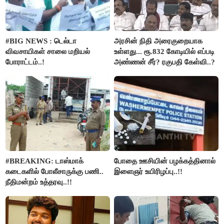
#BIG NEWS : டெல்டா
அரசின் நிதி அரைகுறையாக
விவசாயிகள் சாலை மறியல்
உள்ளது... ரூ.832 கோடியில் எப்படி
போராட்டம்..!
அண்ணன் சீர்? ரகுபதி கேள்வி..?
#BREAKING: டாஸ்மாக்
போதை ஊசியின் பழக்கத்தினால்
கடைகளில் போலீசாருக்கு பணி..
இளைஞர் உயிரிழப்பு..!!
நீதிமன்றம் உத்தரவு..!!