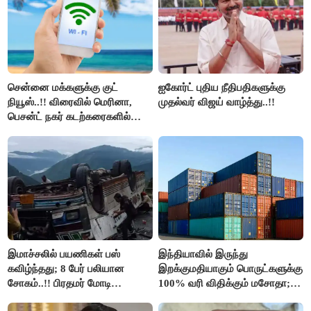
சென்னை மக்களுக்கு குட்
ஐகோர்ட் புதிய நீதிபதிகளுக்கு
நியூஸ்..!! விரைவில் மெரினா,
முதல்வர் விஜய் வாழ்த்து..!!
பெசன்ட் நகர் கடற்கரைகளில்
இலவச Wi-Fi வசதி..!!
இமாச்சலில் பயணிகள் பஸ்
இந்தியாவில் இருந்து
கவிழ்ந்தது; 8 பேர் பலியான
இறக்குமதியாகும் பொருட்களுக்கு
சோகம்..!! பிரதமர் மோடி
100% வரி விதிக்கும் மசோதா;
இரங்கல்..!!
அமெரிக்கா நிறைவேற்றம்..!!