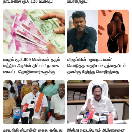
நாட்களில் ரூ.6,120 உயர்வு..!
உயர்கிறது..!
மாதம் ரூ.3,000 பென்ஷன் தரும்
விஜய்யின் 'ஜனநாயகன்'
மத்திய அரசின் திட்டம்! நாகை
கொடுத்த தைரியம்: தந்தையிடம்
மாவட்ட தொழிலாளர்களுக்கு
தனக்கு நேர்ந்த கொடூரத்தை
ஆட்சியர் வெளியிட்ட சூப்பர்
கூறிய சிறுமி!
செய்தி!
உதயநிதி ஸ்டாலின் கைது என்பது
இன்று நடைபெறும் ஆலோசனை