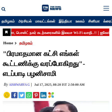
தமிழகம்
அரசியல்
மாவட்டங்கள்
இந்தியா
உலகம்
சினிமா
க்ரைம
Home
தமிழகம்
"பிரமாதமான கட்சி எங்கள்
கூட்டணிக்கு வரப்போகிறது"-
எடப்பாடி பழனிசாமி
By
Jul 17, 2025, 08:20 IST
2:50:00 AM
AISHWARYA G