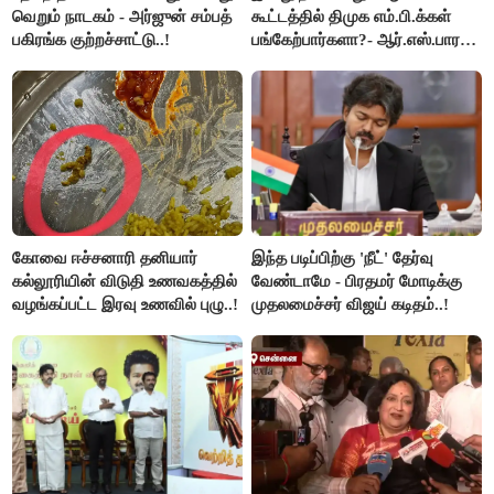
வெறும் நாடகம் - அர்ஜுன் சம்பத்
கூட்டத்தில் திமுக எம்.பி.க்கள்
பகிரங்க குற்றச்சாட்டு..!
பங்கேற்பார்களா?- ஆர்.எஸ்.பாரதி
விளக்கம்..!
கோவை ஈச்சனாரி தனியார்
இந்த படிப்பிற்கு 'நீட்' தேர்வு
கல்லூரியின் விடுதி உணவகத்தில்
வேண்டாமே - பிரதமர் மோடிக்கு
வழங்கப்பட்ட இரவு உணவில் புழு..!
முதலமைச்சர் விஜய் கடிதம்..!