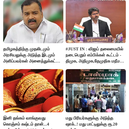
தமிழகத்திற்கு முதலிடமும்
#JUST IN : விஜய் தலைமையில்
அரசியலுக்கு அடுத்த இடமும்
நடைபெறும் எம்பிக்கள் கூட்டம் -
அளிப்பவர்கள் அனைத்துக்கட்சி
திமுக, அதிமுக,தேமுதிக மநீம
கூட்டத்தில் நிச்சயம்
புறக்கணிப்பு..!
பங்கேற்பார்கள் - மாணிக்கம்
தாகூர்..!!
இனி தங்கம் வாங்குவது
மது பிரியர்களுக்கு அடுத்த
கொஞ்சம் கஷ்டம் தான்...4
ஷாக்..! மது பாட்டிலுக்கு ரூ.20