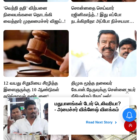
'வெற்றி தறி' விற்பனை
சொன்னதை செய்வார்
நிலையங்களை தொடங்கி
ரஜினிகாந்த்..! இது எப்போ
வைத்தார் முதலமைச்சர் விஜய்..!
நடக்கிறதோ அப்போ நிச்சயமாக
ரஜினி ₹1 கோடி தருவார் - லதா
ரஜினிகாந்த்..!
12 வயது சிறுமியை சீரழித்த
திமுக மூத்த தலைவர்
இளைஞருக்கு 10 ஆண்டுகள்
கே.என்.நேருவுக்கு சென்னை உயர்
கடுங்காவல் தண்டனை!
நீதிமன்றம் நோட்டீஸ்!