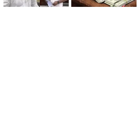
உங்கள் மாமனார்கிட்டயே
இன்று ரேஷன் கார்டு
கேளுங்கள்!: உதயநிதி
குறைதீர்க்கும் முகாம்! பெயர்
விமர்சனம்... உடனே "உங்கள்
மாற்றம், விரல்ரேகை பதிவு செய்ய
அப்பாவிடம் கேளுங்கள்" என
அரிய வாய்ப்பு!
ஆதவ் அர்ஜுனா பதிலடி!
ஒரு முறை முதலீடு, மாதம்
உதயநிதி வைத்த 4 கேள்விகள்...
ரூ.9,250 வருமானம் தரும்
சட்டப்பேரவையில் நடந்த காரசார
அற்புதமான திட்டம்..!
விவாதம்..!