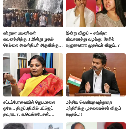
சுற்றுலா பயணிகள்
இன்று விஜய் – சங்கீதா
கவனத்திற்கு..! இன்று முதல்
விவாகரத்து வழக்கு: நேரில்
நெல்லை அகஸ்தியர் அருவிக்கு
ஆஜராவாரா முதல்வர் விஜய்..?
செல்ல தடை..!
சட்டப்பேரவையில் ஜெபமாலை
மத்திய வெளியுறவுத்துறை
ஓகே... திருப்பதியில் பட்ஜெட்
மந்திரிக்கு முதலமைச்சர் விஜய்
தவறா..?: சு.வெங்கடேசன்,
கடிதம்..!!
திருமாவளவனுக்கு தமிழிசை
கேள்வி..!