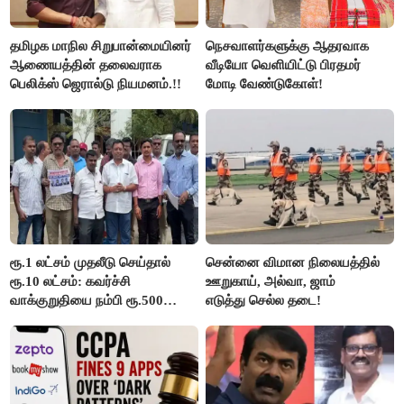
தமிழக மாநில சிறுபான்மையினர்
நெசவாளர்களுக்கு ஆதரவாக
ஆணையத்தின் தலைவராக
வீடியோ வெளியிட்டு பிரதமர்
பெலிக்ஸ் ஜெரால்டு நியமனம்.!!
மோடி வேண்டுகோள்!
ரூ.1 லட்சம் முதலீடு செய்தால்
சென்னை விமான நிலையத்தில்
ரூ.10 லட்சம்: கவர்ச்சி
ஊறுகாய், அல்வா, ஜாம்
வாக்குறுதியை நம்பி ரூ.500
எடுத்து செல்ல தடை!
கோடியை இழந்த திருப்பூர்
மக்கள்!