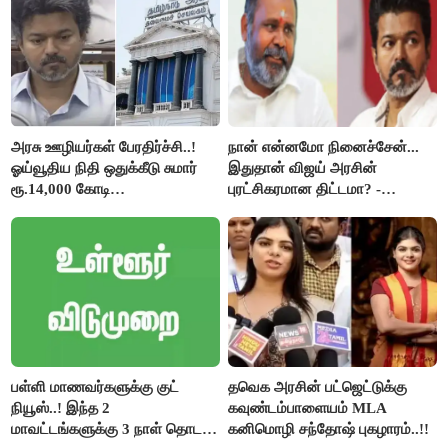
அரசு ஊழியர்கள் பேரதிர்ச்சி..!
நான் என்னமோ நினைச்சேன்...
ஓய்வூதிய நிதி ஒதுக்கீடு சுமார்
இதுதான் விஜய் அரசின்
ரூ.14,000 கோடி
புரட்சிகரமான திட்டமா? -
குறைக்கப்பட்டுள்ளது..!
ஆர்.பி.உதயகுமார்..!
பள்ளி மாணவர்களுக்கு குட்
தவெக அரசின் பட்ஜெட்டுக்கு
நியூஸ்..! இந்த 2
கவுண்டம்பாளையம் MLA
மாவட்டங்களுக்கு 3 நாள் தொடர்
கனிமொழி சந்தோஷ் புகழாரம்..!!