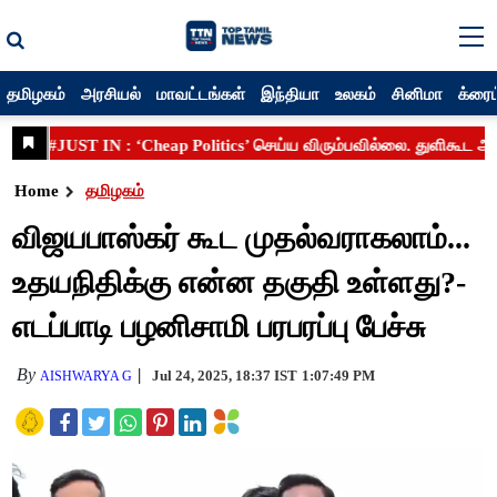
தமிழகம்
அரசியல்
மாவட்டங்கள்
இந்தியா
உலகம்
சினிமா
க்ரைம
Home
தமிழகம்
விஜயபாஸ்கர் கூட முதல்வராகலாம்...
உதயநிதிக்கு என்ன தகுதி உள்ளது?-
எடப்பாடி பழனிசாமி பரபரப்பு பேச்சு
By
Jul 24, 2025, 18:37 IST
1:07:49 PM
AISHWARYA G