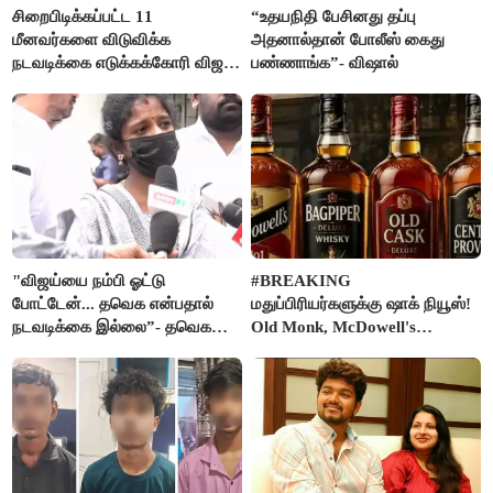
சிறைபிடிக்கப்பட்ட 11
“உதயநிதி பேசினது தப்பு
மீனவர்களை விடுவிக்க
அதனால்தான் போலீஸ் கைது
நடவடிக்கை எடுக்கக்கோரி விஜய்
பண்ணாங்க”- விஷால்
கடிதம்
"விஜய்யை நம்பி ஓட்டு
#BREAKING
போட்டேன்... தவெக என்பதால்
மதுப்பிரியர்களுக்கு ஷாக் நியூஸ்!
நடவடிக்கை இல்லை”- தவெக
Old Monk, McDowell's
நிர்வாகியால் பாதிக்கப்பட்ட பெண்
மதுபானங்களை விற்பனை செய்ய
கதறல்
FSSAI தடை