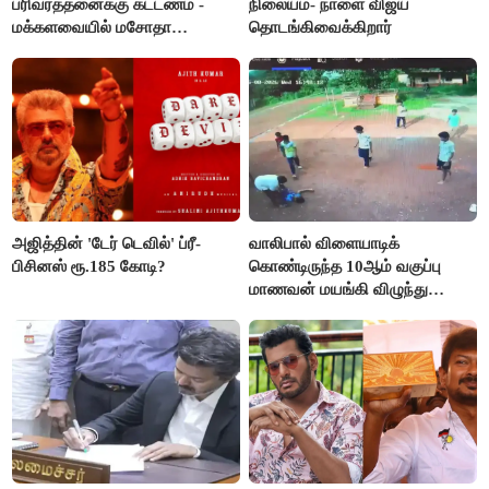
பரிவர்த்தனைக்கு கட்டணம் -
நிலையம்- நாளை விஜய்
மக்களவையில் மசோதா
தொடங்கிவைக்கிறார்
நிறைவேற்றம்!
அஜித்தின் 'டேர் டெவில்' ப்ரீ-
வாலிபால் விளையாடிக்
பிசினஸ் ரூ.185 கோடி?
கொண்டிருந்த 10ஆம் வகுப்பு
மாணவன் மயங்கி விழுந்து
உயிரிழப்பு