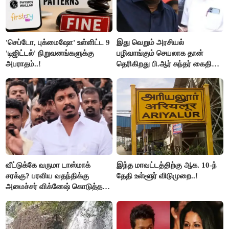
'செப்டோ, புக்மைஷோ' உள்ளிட்ட 9
இது வெறும் அரசியல்
'டிஜிட்டல்' நிறுவனங்களுக்கு
பழிவாங்கும் செயலாக தான்
அபராதம்..!
தெரிகிறது பி.ஆர் சுந்தர் கைதிற்கு
சீமான் கடும் கண்டனம்..!
வீட்டுக்கே வருமா டாஸ்மாக்
இந்த மாவட்டத்திற்கு ஆக. 10-ந்
சரக்கு? பரவிய வதந்திக்கு
தேதி உள்ளூர் விடுமுறை..!
அமைச்சர் விக்னேஷ் கொடுத்த
விளக்கம்!