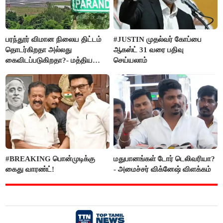
பரந்தூர் விமான நிலைய திட்டம்
#JUSTIN முதல்வர் கோப்பை
தொடர்கிறதா அல்லது
ஆகஸ்ட் 31 வரை பதிவு
கைவிடப்படுகிறதா?- மத்திய
செய்யலாம்
அரசு விளக்கம்
#BREAKING பொன்முடிக்கு
மதுபானங்கள் டோர் டெலிவரியா?
கைது வாரண்ட்!
- அமைச்சர் விக்னேஷ் விளக்கம்