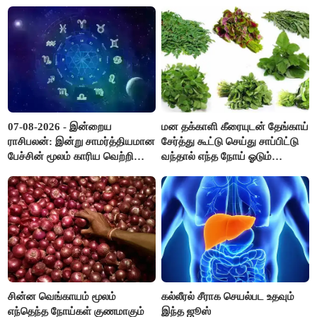
விடுமுறை..!
07-08-2026 - இன்றைய
மன தக்காளி கீரையுடன் தேங்காய்
ராசிபலன்: இன்று சாமர்த்தியமான
சேர்த்து கூட்டு செய்து சாப்பிட்டு
பேச்சின் மூலம் காரிய வெற்றி
வந்தால் எந்த நோய் ஓடும்
உண்டாகும். அடுத்தவரை நம்பி
தெரியுமா ?
பொறுப்புகளை ஒப்படைப்பதில்
கவனம் தேவை..!
சின்ன வெங்காயம் மூலம்
கல்லீரல் சீராக செயல்பட உதவும்
எந்தெந்த நோய்கள் குணமாகும்
இந்த ஜூஸ்