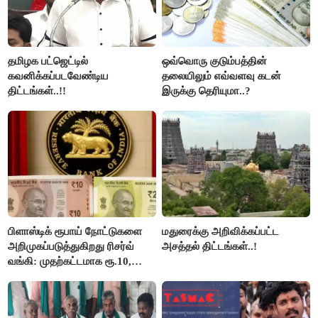
தமிழக பட்ஜெட்டில்
ஒவ்வொரு குடும்பத்தின்
கவனிக்கப்படவேண்டிய
தலையிலும் எவ்வளவு கடன்
திட்டங்கள்..!!
இருக்கு தெரியுமா..?
பிளாஸ்டிக் ரூபாய் நோட்டுகளை
மதுரைக்கு அறிவிக்கப்பட்ட
அறிமுகப்படுத்துகிறது ரிசர்வ்
அசத்தல் திட்டங்கள்..!
வங்கி: முதற்கட்டமாக ரூ.10,
ரூ.20 நோட்டுகள் அச்சடிப்பு!