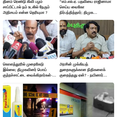
தினம் ரெண்டு கிவி பழம்
“எம்.எல்.ஏ. பதவியை ராஜினாமா
சாப்பிட்டால் நம் உடலில் நேரும்
செய்ய வைகோ
அதிசயம் என்ன தெரியுமா ?
நிர்பந்தித்தார்; திமுக
எம்.எல்.ஏக்களாகவே
தொடர்கிறோம்”- மதிமுக
எம்.எல்.ஏக்கள் பரபரப்பு பேட்டி
கொளத்தூரில் முறைகேடு
அரசின் முக்கியத்
இல்லை; திமுகவினர் பொய்
துறைகளுக்கான நிதிகளைக்
குற்றச்சாட்டை வைக்கிறார்கள்-
குறைத்தது ஏன்? - நயினார்
வி.எஸ்.பாபு
நாகேந்திரன்