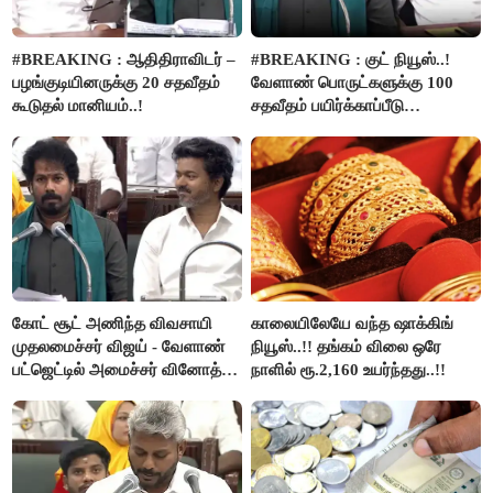
#BREAKING : ஆதிதிராவிடர் –
#BREAKING : குட் நியூஸ்..!
பழங்குடியினருக்கு 20 சதவீதம்
வேளாண் பொருட்களுக்கு 100
கூடுதல் மானியம்..!
சதவீதம் பயிர்க்காப்பீடு
வழங்கபடும் - அமைச்சர்
வினோத்..!
கோட் சூட் அணிந்த விவசாயி
காலையிலேயே வந்த ஷாக்கிங்
முதலமைச்சர் விஜய் - வேளாண்
நியூஸ்..!! தங்கம் விலை ஒரே
பட்ஜெட்டில் அமைச்சர் வினோத்
நாளில் ரூ.2,160 உயர்ந்தது..!!
பெருமிதம்..!