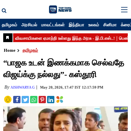
தமிழகம்
அரசியல்
மாவட்டங்கள்
இந்தியா
உலகம்
சினிமா
க்ரைம
Home
தமிழகம்
“பாஜக உடன் இணக்கமாக செல்வதே
விஜய்க்கு நல்லது”- கஸ்தூரி
By
May 20, 2026, 17:47 IST
12:17:59 PM
AISHWARYA G