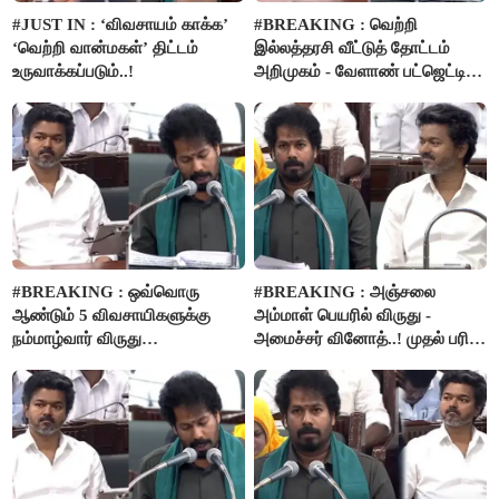
#JUST IN : ‘விவசாயம் காக்க’
#BREAKING : வெற்றி
‘வெற்றி வான்மகள்’ திட்டம்
இல்லத்தரசி வீட்டுத் தோட்டம்
உருவாக்கப்படும்..!
அறிமுகம் - வேளாண் பட்ஜெட்டில்
அறிவிப்பு..!
#BREAKING : ஒவ்வொரு
#BREAKING : அஞ்சலை
ஆண்டும் 5 விவசாயிகளுக்கு
அம்மாள் பெயரில் விருது -
நம்மாழ்வார் விருது
அமைச்சர் வினோத்..! முதல் பரிசு
வழங்கப்படும்..!
ரூ.2.50 லட்சம் வழங்கப்படும்..!