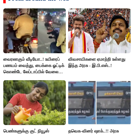
வைரலாகும் வீடியோ..! உயிரைப்
விவசாயிகளை ஏமாற்றி உள்ளது
பணயம் வைத்து, பைக்கை ஓட்டிக்
இந்த அரசு - இ.பி.எஸ்..!
கொண்டே லேப்டாப்பில் வேலை
பார்த்த நபர்..!
பெண்களுக்கு குட் நியூஸ்
தவெக-வினர் ஷாக்..!! அரசு