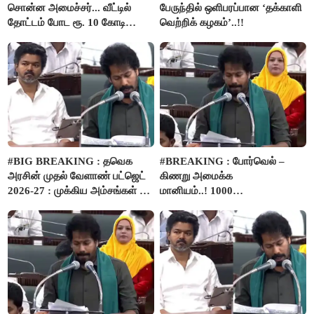
சொன்ன அமைச்சர்... வீட்டில்
பேருந்தில் ஒளிபரப்பான ‘தக்காளி
தோட்டம் போட ரூ. 10 கோடி
வெற்றிக் கழகம்’..!!
நிதி..!
#BIG BREAKING : தவெக
#BREAKING : போர்வெல் –
அரசின் முதல் வேளாண் பட்ஜெட்
கிணறு அமைக்க
2026-27 : முக்கிய அம்சங்கள் ஓர்
மானியம்..! 1000
பார்வை..!
விவசாயிகளுக்கு மானியத்தில்
பம்புசெட் வழங்கப்படும்..!