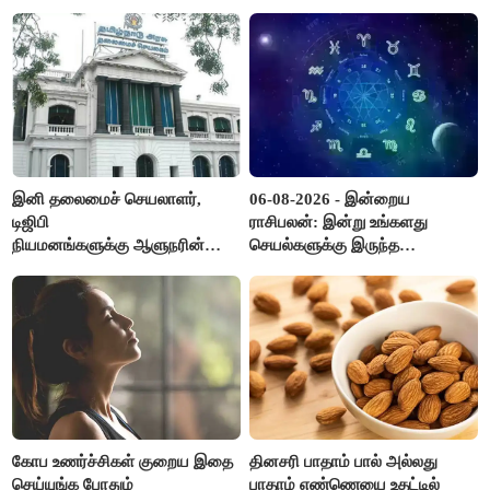
இனி தலைமைச் செயலாளர்,
06-08-2026 - இன்றைய
டிஜிபி
ராசிபலன்: இன்று உங்களது
நியமனங்களுக்கு ஆளுநரின்
செயல்களுக்கு இருந்த
ஒப்புதல் தேவையில்லை -
முட்டுகட்டைகள் விலகும்.
தமிழ்நாடு அரசு அதிரடி..!
எதிர்பார்த்த உதவிகள் கிடைக்கும்.
பணவரத்து கூடும்..!
கோப உணர்ச்சிகள் குறைய இதை
தினசரி பாதாம் பால் அல்லது
செய்யுங்க போதும்
பாதாம் எண்ணெயை உதட்டில்