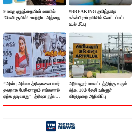
9 மாத குழந்தையின் வாயில்
#BREAKING தமிழ்நாடு
‘பெவி குயிக்’ ஊற்றிய அத்தை
எக்ஸ்பிரஸ் ரயிலில் வெட்டப்பட்ட
உடல் மீட்பு
“அன்பு அக்கா த்ரிஷாவை யார்
அரியலூர் மாவட்டத்திற்கு வரும்
தவறாக பேசினாலும் எங்களால்
ஆக. 10ம் தேதி உள்ளூர்
ஏற்க முடியாது”- த்ரிஷா நற்பணி
விடுமுறை அறிவிப்பு
மன்றத்தினர் போஸ்டர்