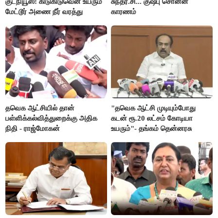
குட்நியூஸ்! கிடுகிடுவென உயரும்
சுந்தர்.சி... குஷ்பு சொன்ன
மேட்டூர் அணை நீர் வரத்து
காரணம்
தவெக ஆட்சியில் தான்
"தவெக ஆட்சி முடியும்போது
பள்ளிக்கல்வித்துறைக்கு அதிக
கடன் ரூ.20 லட்சம் கோடியா
நிதி - ராஜ்மோகன்
உயரும்"- தங்கம் தென்னரசு