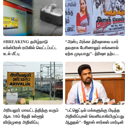
#BREAKING தமிழ்நாடு
“அன்பு அக்கா த்ரிஷாவை யார்
எக்ஸ்பிரஸ் ரயிலில் வெட்டப்பட்ட
தவறாக பேசினாலும் எங்களால்
உடல் மீட்பு
ஏற்க முடியாது”- த்ரிஷா நற்பணி
மன்றத்தினர் போஸ்டர்
அரியலூர் மாவட்டத்திற்கு வரும்
“பட்ஜெட்டில் மக்களுக்கு பிடித்த
ஆக. 10ம் தேதி உள்ளூர்
அறிவிப்புகள் வெளியாகியிருப்பது
விடுமுறை அறிவிப்பு
ஆறுதல்”- ஜோஸ் சார்லஸ் மார்டின்