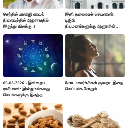
செந்தில் பாலாஜி காவல்
இனி தலைமைச் செயலாளர்,
நிலையத்தில் ஆஜராவதில்
டிஜிபி
இருந்து விலக்கு..!
நியமனங்களுக்கு ஆளுநரின்
ஒப்புதல் தேவையில்லை -
தமிழ்நாடு அரசு அதிரடி..!
06-08-2026 - இன்றைய
கோப உணர்ச்சிகள் குறைய இதை
ராசிபலன்: இன்று உங்களது
செய்யுங்க போதும்
செயல்களுக்கு இருந்த
முட்டுகட்டைகள் விலகும்.
எதிர்பார்த்த உதவிகள் கிடைக்கும்.
பணவரத்து கூடும்..!