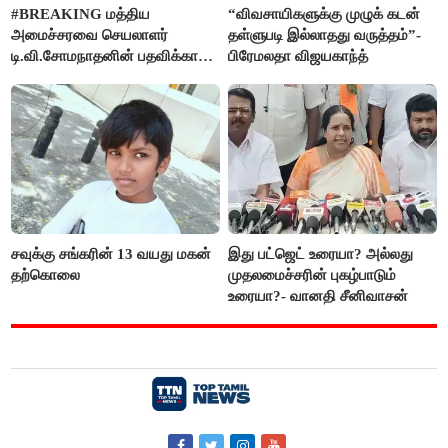
#BREAKING மத்திய
“விவசாயிகளுக்கு முழுக் கடன்
அமைச்சரவை செயலாளர்
தள்ளுபடி இல்லாதது வருத்தம்”-
டி.வி.சோமநாதனின் பதவிக்காலம்
பிரேமலதா விஜயகாந்த்
மேலும் ஓராண்டு நீட்டிப்பு
சவுக்கு சங்கரின் 13 வயது மகன்
இது பட்ஜெட் உரையா? அல்லது
தற்கொலை
முதலமைச்சரின் புகழ்பாடும்
உரையா?- வானதி சீனிவாசன்