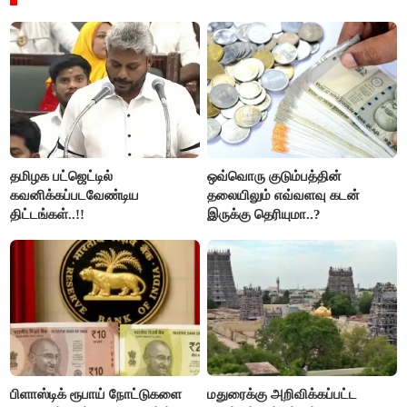
தமிழக பட்ஜெட்டில்
ஒவ்வொரு குடும்பத்தின்
கவனிக்கப்படவேண்டிய
தலையிலும் எவ்வளவு கடன்
திட்டங்கள்..!!
இருக்கு தெரியுமா..?
பிளாஸ்டிக் ரூபாய் நோட்டுகளை
மதுரைக்கு அறிவிக்கப்பட்ட