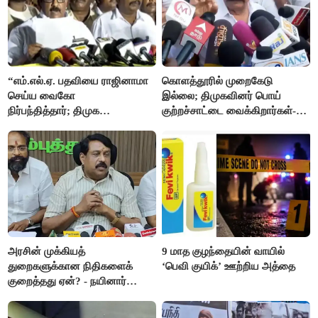
“எம்.எல்.ஏ. பதவியை ராஜினாமா
கொளத்தூரில் முறைகேடு
செய்ய வைகோ
இல்லை; திமுகவினர் பொய்
நிர்பந்தித்தார்; திமுக
குற்றச்சாட்டை வைக்கிறார்கள்-
எம்.எல்.ஏக்களாகவே
வி.எஸ்.பாபு
தொடர்கிறோம்”- மதிமுக
எம்.எல்.ஏக்கள் பரபரப்பு பேட்டி
அரசின் முக்கியத்
9 மாத குழந்தையின் வாயில்
துறைகளுக்கான நிதிகளைக்
‘பெவி குயிக்’ ஊற்றிய அத்தை
குறைத்தது ஏன்? - நயினார்
நாகேந்திரன்