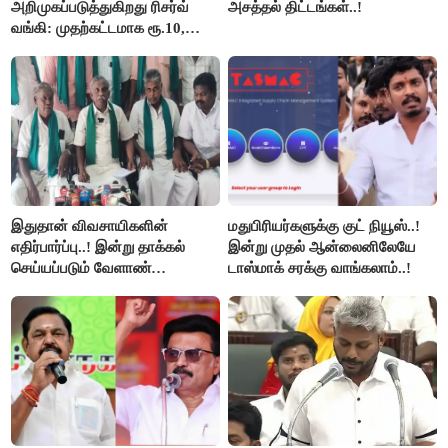
அறிமுகப்படுத்துகிறது ரிசர்வ்
அசத்தல் திட்டங்கள்..!
வங்கி: முதற்கட்டமாக ரூ.10,
ரூ.20 நோட்டுகள் அச்சடிப்பு!
இதுதான் விவசாயிகளின்
மதுபிரியர்களுக்கு குட் நியூஸ்..!
எதிர்பார்ப்பு..! இன்று தாக்கல்
இன்று முதல் ஆன்லைனிலேயே
செய்யப்படும் வேளாண்
டாஸ்மாக் சரக்கு வாங்கலாம்..!
பட்ஜெட்டுக்கு பி.ஆர்.பாண்டியன்
கோரிக்கை!