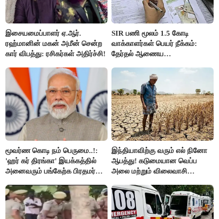
இசையமைப்பாளர் ஏ.ஆர்.
SIR பணி மூலம் 1.5 கோடி
ரஹ்மானின் மகன் அமீன் சென்ற
வாக்காளர்கள் பெயர் நீக்கம்:
கார் விபத்து: ரசிகர்கள் அதிர்ச்சி!
தேர்தல் ஆணைய
நடவடிக்கையால் பரபரப்பு!
மூவர்ண கொடி நம் பெருமை..!:
இந்தியாவிற்கு வரும் எல் நினோ
'ஹர் கர் திரங்கா' இயக்கத்தில்
ஆபத்து! கடுமையான வெப்ப
அனைவரும் பங்கேற்க பிரதமர்
அலை மற்றும் விலைவாசி
மோடி அழைப்பு!
உயர்வுக்கு தயாராகிறதா நாடு?