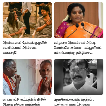
அர்ஜூனா
அறங்காவலர் தேர்வுக் குழுவில்
உள்துறை அமைச்சகம் அப்படி
தயாரிப்பாளர் அர்ச்சனா
சொல்லவே இல்லை - கம்யூனிஸ்ட்
கல்பாத்தி!
எம்.எல்.ஏவுக்கு தமிழிசை
கண்டனம்!
மாநகராட்சி கூட்டத்தில் விசில்
புதுக்கோட்டையில் பதற்றம் :
அடித்த தவெக கவுன்சிலர்
முன்னாள் ஊராட்சி மன்ற