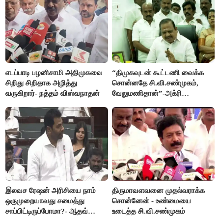
எடப்பாடி பழனிசாமி அதிமுகவை
“திமுகவுடன் கூட்டணி வைக்க
சிறிது சிறிதாக அழித்து
சொன்னதே சி.வி.சண்முகம்,
வருகிறார்- நத்தம் விஸ்வநாதன்
வேலுமணிதான்”-அக்ரி
கிருஷ்ணமூர்த்தி
இலவச ரேஷன் அரிசியை நாம்
திருமாவளவனை முதல்வராக்க
ஒருமுறையாவது சமைத்து
சொன்னேன் - உண்மையை
சாப்பிட்டிருப்போமா?- ஆதவ்
உடைத்த சி.வி.சண்முகம்