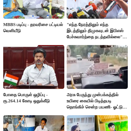
MBBS படிப்பு - தரவரிசை பட்டியல்
"எந்த நேரத்திலும் எந்த
வெளியீடு
இடத்திலும் திமுகவுடன் இபிஎஸ்
பேச்சுவார்த்தை நடத்தவில்லை" -
அக்ரி கிருஷ்ணமூர்த்தி
போதை பொருள் ஒழிப்பு -
அரசு பேருந்து முன்பக்கத்தில்
ரூ.264.14 கோடி ஒதுக்கீடு
உயிரை கையில் பிடித்தபடி
தொங்கிச் சென்ற பயணி- ஓட்டுநர்
சஸ்பெண்ட்