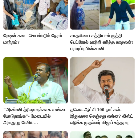
ரேஷன் கடை செயல்படும் நேரம்
காதலியை கத்தியால் குத்தி
மாற்றம்?
பெட்ரோல் ஊற்றி எரித்த காதலன்!
பரபரப்பு பின்னணி
“அண்ணி த்ரிஷாவுக்காக சண்டை
தவெக ஆட்சி 100 நாட்கள்..
போடுறாங்க”- மேடையில்
இதுவரை செஞ்சது என்ன? லிஸ்ட்
அவதூறு பேசிய
எடுக்க முதல்வர் விஜய் உத்தரவு
ஆர்.பி.உதயகுமார் மீது புகார்