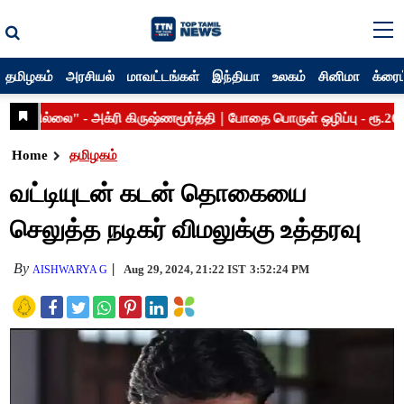
தமிழகம்
அரசியல்
மாவட்டங்கள்
இந்தியா
உலகம்
சினிமா
க்ரைம
Home
தமிழகம்
வட்டியுடன் கடன் தொகையை
செலுத்த நடிகர் விமலுக்கு உத்தரவு
By
Aug 29, 2024, 21:22 IST
3:52:24 PM
AISHWARYA G