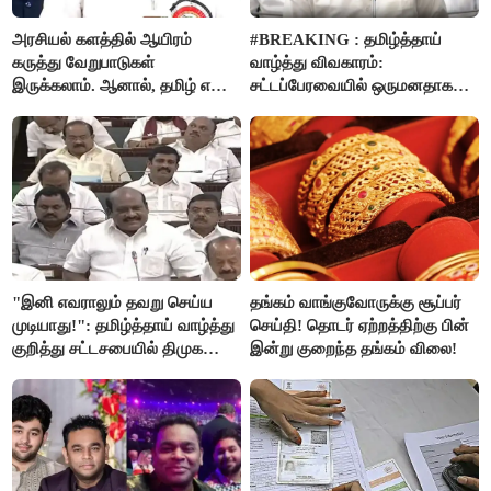
அரசியல் களத்தில் ஆயிரம்
#BREAKING : தமிழ்த்தாய்
கருத்து வேறுபாடுகள்
வாழ்த்து விவகாரம்:
இருக்கலாம். ஆனால், தமிழ் என்று
சட்டப்பேரவையில் ஒருமனதாக
வரும்போது நாம் அனைவரும்
நிறைவேற்றம்
தமிழர்கள் - எடப்பாடி பழனிசாமி..!
"இனி எவராலும் தவறு செய்ய
தங்கம் வாங்குவோருக்கு சூப்பர்
முடியாது!": தமிழ்த்தாய் வாழ்த்து
செய்தி! தொடர் ஏற்றத்திற்கு பின்
குறித்து சட்டசபையில் திமுக
இன்று குறைந்த தங்கம் விலை!
வைத்த அதிரடி கோரிக்கை!