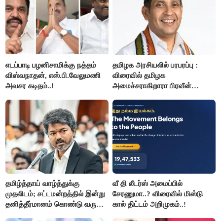
எடப்பாடி பழனிசாமிக்கு நத்தம்
தமிழக அரசியலில் பரபரப்பு :
விஸ்வநாதன், எஸ்.பி.வேலுமணி
விரைவில் தமிழக
அவசர கடிதம்..!
அமைச்சராகிறாரா பிரவீன்
சக்ரவர்த்தி..?
தமிழ்த்தாய் வாழ்த்துக்கு
வீ தி லீடர்ஸ் அமைப்பில்
முதலிடம்; சட்டமன்றத்தில் இன்று
சேரணுமா..? விரைவில் மிஸ்டு
தனித்தீர்மானம் கொண்டு வரும்
கால் திட்டம் அறிமுகம்..!
முதல் அமைச்சர் விஜய்.!!