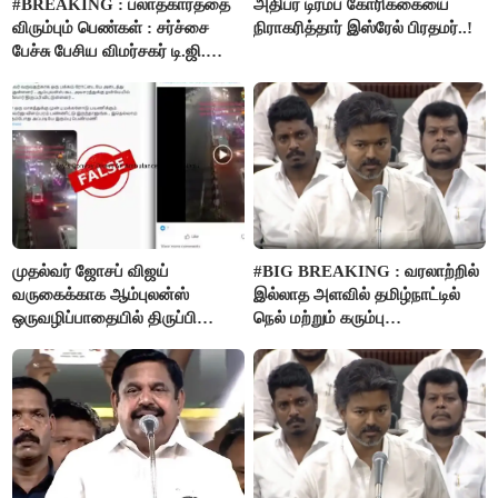
#BREAKING : பலாத்காரத்தை
அதிபர் டிரம்ப் கோரிக்கையை
விரும்பும் பெண்கள் : சர்ச்சை
நிராகரித்தார் இஸ்ரேல் பிரதமர்..!
பேச்சு பேசிய விமர்சகர் டி.ஜி.
மோகன்தாஸ் கைது..!
முதல்வர் ஜோசப் விஜய்
#BIG BREAKING : வரலாற்றில்
வருகைக்காக ஆம்புலன்ஸ்
இல்லாத அளவில் தமிழ்நாட்டில்
ஒருவழிப்பாதையில் திருப்பி
நெல் மற்றும் கரும்பு
விடப்பட்டதா? உண்மை இது
கொள்முதலுக்கான
தான்..!
ஊக்கத்தொகையை உயர்த்த
முடிவு - முதலமைச்சர் விஜய்
அறிவிப்பு..!