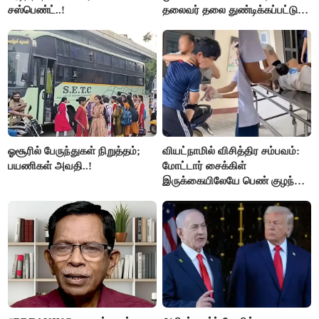
சஸ்பெண்ட்..!
தலைவர் தலை துண்டிக்கப்பட்டு
கொலை.!!
ஓசூரில் பேருந்துகள் நிறுத்தம்;
வியட்நாமில் விசித்திர சம்பவம்:
பயணிகள் அவதி..!
மோட்டார் சைக்கிள்
இருக்கையிலேயே பெண் குழந்தை
பிறப்பு!