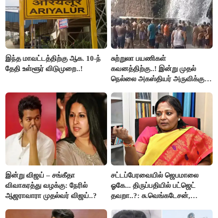
இந்த மாவட்டத்திற்கு ஆக. 10-ந்
சுற்றுலா பயணிகள்
தேதி உள்ளூர் விடுமுறை..!
கவனத்திற்கு..! இன்று முதல்
நெல்லை அகஸ்தியர் அருவிக்கு
செல்ல தடை..!
இன்று விஜய் – சங்கீதா
சட்டப்பேரவையில் ஜெபமாலை
விவாகரத்து வழக்கு: நேரில்
ஓகே... திருப்பதியில் பட்ஜெட்
ஆஜராவாரா முதல்வர் விஜய்..?
தவறா..?: சு.வெங்கடேசன்,
திருமாவளவனுக்கு தமிழிசை
கேள்வி..!