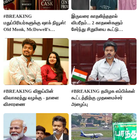
#BREAKING
இருவரை காதலித்ததால்
மதுப்பிரியர்களுக்கு ஷாக் நியூஸ்!
விபரீதம்... 2 காதலன்களும்
Old Monk, McDowell's
சேர்ந்து சிறுமியை கூட்டு
மதுபானங்களை விற்பனை செய்ய
வன்கொடுமை செய்து கொலை
FSSAI தடை
செய்த கொடூரம்
#BREAKING விஜய்யின்
#BREAKING தமிழக எம்பிக்கள்
விவாகரத்து வழக்கு - நாளை
கூட்டத்திற்கு முதலமைச்சர்
விசாரணை
அழைப்பு