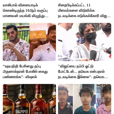
வாலிபால் விளையாடிக்
சிறைபிடிக்கப்பட்ட 11
கொண்டிருந்த 10ஆம் வகுப்பு
மீனவர்களை விடுவிக்க
மாணவன் மயங்கி விழுந்து
நடவடிக்கை எடுக்கக்கோரி விஜய்
உயிரிழப்பு
கடிதம்
“உதயநிதி பேசினது தப்பு
"விஜய்யை நம்பி ஓட்டு
அதனால்தான் போலீஸ் கைது
போட்டேன்... தவெக என்பதால்
பண்ணாங்க”- விஷால்
நடவடிக்கை இல்லை”- தவெக
நிர்வாகியால் பாதிக்கப்பட்ட பெண்
கதறல்