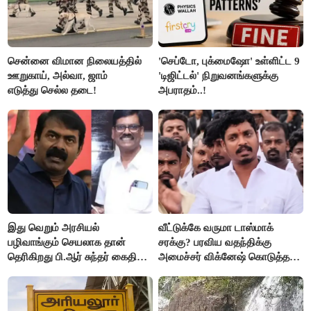
சென்னை விமான நிலையத்தில்
'செப்டோ, புக்மைஷோ' உள்ளிட்ட 9
ஊறுகாய், அல்வா, ஜாம்
'டிஜிட்டல்' நிறுவனங்களுக்கு
எடுத்து செல்ல தடை!
அபராதம்..!
இது வெறும் அரசியல்
வீட்டுக்கே வருமா டாஸ்மாக்
பழிவாங்கும் செயலாக தான்
சரக்கு? பரவிய வதந்திக்கு
தெரிகிறது பி.ஆர் சுந்தர் கைதிற்கு
அமைச்சர் விக்னேஷ் கொடுத்த
சீமான் கடும் கண்டனம்..!
விளக்கம்!