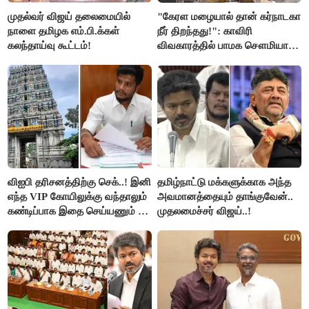
முதல்வர் விஜய் தலைமையில்
"கேரள மழையால் தான் கர்நாடகா
நாளை தமிழக எம்.பி.க்கள்
நீர் திறந்தது!": காவிரி
கலந்தாய்வு கூட்டம்!
விவகாரத்தில் பாமக சௌமியா
அன்புமணி சாடல்!
விஐபி தரிசனத்திற்கு செக்..! இனி
தமிழ்நாட்டு மக்களுக்காக அந்த
எந்த VIP கோயிலுக்கு வந்தாலும்
அவமானத்தையும் தாங்குவேன்..
கண்டிப்பாக இதை செய்யணும் -
முதலமைச்சர் விஜய்..!
அமைச்சர் ரமேஷ்..!