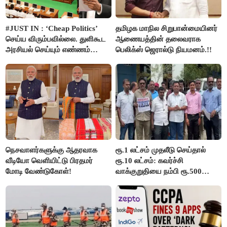
#JUST IN : ‘Cheap Politics’
தமிழக மாநில சிறுபான்மையினர்
செய்ய விரும்பவில்லை. துளிகூட
ஆணையத்தின் தலைவராக
அரசியல் செய்யும் எண்ணம்
பெலிக்ஸ் ஜெரால்டு நியமனம்.!!
இல்லை - உதயநிதிக்கு முதல்வர்
விஜய் பதில்!
நெசவாளர்களுக்கு ஆதரவாக
ரூ.1 லட்சம் முதலீடு செய்தால்
வீடியோ வெளியிட்டு பிரதமர்
ரூ.10 லட்சம்: கவர்ச்சி
மோடி வேண்டுகோள்!
வாக்குறுதியை நம்பி ரூ.500
கோடியை இழந்த திருப்பூர்
மக்கள்!