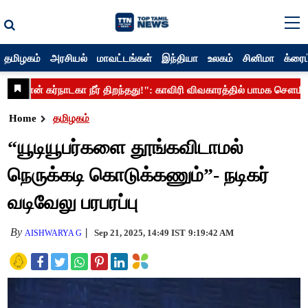
தமிழகம்
அரசியல்
மாவட்டங்கள்
இந்தியா
உலகம்
சினிமா
க்ரைம
Home
தமிழகம்
“யூடியூபர்களை தூங்கவிடாமல்
நெருக்கடி கொடுக்கணும்”- நடிகர்
வடிவேலு பரபரப்பு
By
Sep 21, 2025, 14:49 IST
9:19:42 AM
AISHWARYA G