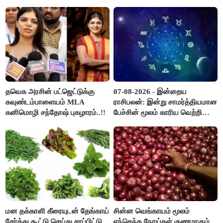
ஆர்.பி.உதயகுமார்..!
விடுமுறை..!
தவெக அரசின் பட்ஜெட்டுக்கு
07-08-2026 - இன்றைய
கவுண்டம்பாளையம் MLA
ராசிபலன்: இன்று சாமர்த்தியமான
கனிமொழி சந்தோஷ் புகழாரம்..!!
பேச்சின் மூலம் காரிய வெற்றி
உண்டாகும். அடுத்தவரை நம்பி
பொறுப்புகளை ஒப்படைப்பதில்
கவனம் தேவை..!
மன தக்காளி கீரையுடன் தேங்காய்
சின்ன வெங்காயம் மூலம்
சேர்த்து கூட்டு செய்து சாப்பிட்டு
எந்தெந்த நோய்கள் குணமாகும்