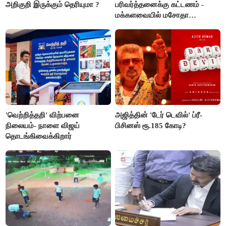
அறிகுறி இருக்கும் தெரியுமா ?
பரிவர்த்தனைக்கு கட்டணம் -
மக்களவையில் மசோதா
நிறைவேற்றம்!
'வெற்றித்தறி' விற்பனை
அஜித்தின் 'டேர் டெவில்' ப்ரீ-
நிலையம்- நாளை விஜய்
பிசினஸ் ரூ.185 கோடி?
தொடங்கிவைக்கிறார்