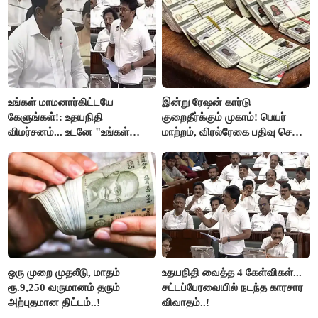
உங்கள் மாமனார்கிட்டயே
இன்று ரேஷன் கார்டு
கேளுங்கள்!: உதயநிதி
குறைதீர்க்கும் முகாம்! பெயர்
விமர்சனம்... உடனே "உங்கள்
மாற்றம், விரல்ரேகை பதிவு செய்ய
அப்பாவிடம் கேளுங்கள்" என
அரிய வாய்ப்பு!
ஆதவ் அர்ஜுனா பதிலடி!
ஒரு முறை முதலீடு, மாதம்
உதயநிதி வைத்த 4 கேள்விகள்...
ரூ.9,250 வருமானம் தரும்
சட்டப்பேரவையில் நடந்த காரசார
அற்புதமான திட்டம்..!
விவாதம்..!