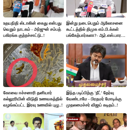
உதயநிதி ஸ்டாலின் கைது என்பது
இன்று நடைபெறும் ஆலோசனை
வெறும் நாடகம் - அர்ஜுன் சம்பத்
கூட்டத்தில் திமுக எம்.பி.க்கள்
பகிரங்க குற்றச்சாட்டு..!
பங்கேற்பார்களா?- ஆர்.எஸ்.பாரதி
விளக்கம்..!
கோவை ஈச்சனாரி தனியார்
இந்த படிப்பிற்கு 'நீட்' தேர்வு
கல்லூரியின் விடுதி உணவகத்தில்
வேண்டாமே - பிரதமர் மோடிக்கு
வழங்கப்பட்ட இரவு உணவில் புழு..!
முதலமைச்சர் விஜய் கடிதம்..!