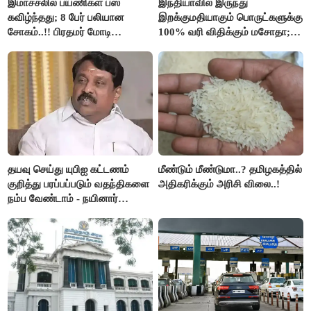
இமாச்சலில் பயணிகள் பஸ்
இந்தியாவில் இருந்து
கவிழ்ந்தது; 8 பேர் பலியான
இறக்குமதியாகும் பொருட்களுக்கு
சோகம்..!! பிரதமர் மோடி
100% வரி விதிக்கும் மசோதா;
இரங்கல்..!!
அமெரிக்கா நிறைவேற்றம்..!!
தயவு செய்து யுபிஐ கட்டணம்
மீண்டும் மீண்டுமா..? தமிழகத்தில்
குறித்து பரப்பப்படும் வதந்திகளை
அதிகரிக்கும் அரிசி விலை..!
நம்ப வேண்டாம் - நயினார்
நாகேந்திரன்..!!