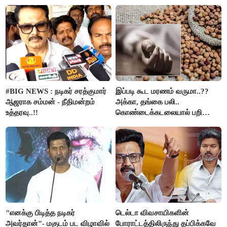
கும்பலுக்கு உதவிய வாலிபர்
கைது..!!
#BIG NEWS : நடிகர் சரத்குமார்
இப்படி கூட மரணம் வருமா..??
ஆஜராக சம்மன் - நீதிமன்றம்
அக்கா, தங்கை பலி..
உத்தரவு..!!
கொண்டைக்கடலையால் பறிபோன
உயிர்கள்..!!
"எனக்கு பிடித்த நடிகர்
டெல்டா விவசாயிகளின்
அவர்தான்"- மகுடம் பட விழாவில்
போராட்டத்திலிருந்து தப்பிக்கவே