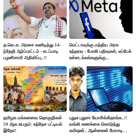
த.வெ.க. அரசை கண்டித்து 14-
மெட்டாவுக்கு மத்திய அரசு
ந்தேதி ஆர்ப்பாட்டம் - எடப்பாடி
உத்தரவு : போலி பதிவுகள், டீப்பேக்
பழனிசாமி அறிவிப்பு..!!
உள்ளடக்கங்களுக்கு...
தமிழக மக்களவை தொகுதிகள்
புதுசு புதுசா யோசிக்கிறாங்க..!!
59 ஆக உயரும்: உத்தேச பட்டியல்
வங்கி கணக்கை கொடுத்து
இதோ!
கமிஷன்.. ஆன்லைன் மோசடி