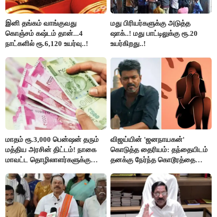
இனி தங்கம் வாங்குவது
மது பிரியர்களுக்கு அடுத்த
கொஞ்சம் கஷ்டம் தான்...4
ஷாக்..! மது பாட்டிலுக்கு ரூ.20
நாட்களில் ரூ.6,120 உயர்வு..!
உயர்கிறது..!
மாதம் ரூ.3,000 பென்ஷன் தரும்
விஜய்யின் 'ஜனநாயகன்'
மத்திய அரசின் திட்டம்! நாகை
கொடுத்த தைரியம்: தந்தையிடம்
மாவட்ட தொழிலாளர்களுக்கு
தனக்கு நேர்ந்த கொடூரத்தை
ஆட்சியர் வெளியிட்ட சூப்பர்
கூறிய சிறுமி!
செய்தி!