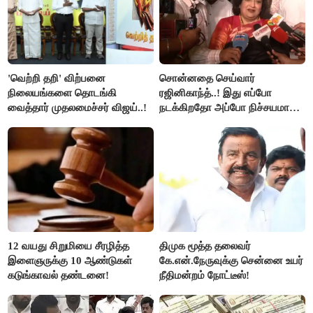
'வெற்றி தறி' விற்பனை
சொன்னதை செய்வார்
நிலையங்களை தொடங்கி
ரஜினிகாந்த்..! இது எப்போ
வைத்தார் முதலமைச்சர் விஜய்..!
நடக்கிறதோ அப்போ நிச்சயமாக
ரஜினி ₹1 கோடி தருவார் - லதா
ரஜினிகாந்த்..!
12 வயது சிறுமியை சீரழித்த
திமுக மூத்த தலைவர்
இளைஞருக்கு 10 ஆண்டுகள்
கே.என்.நேருவுக்கு சென்னை உயர்
கடுங்காவல் தண்டனை!
நீதிமன்றம் நோட்டீஸ்!