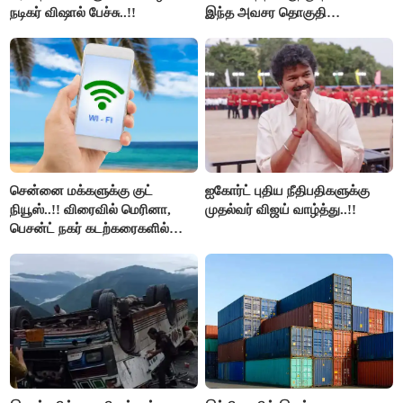
நடிகர் விஷால் பேச்சு..!!
இந்த அவசர தொகுதி
மறுவரையறை நாடகத்தை
அரங்கேற்றுகிறார் முதலமைச்சர் -
திமுக ஐடி விங்..!!
சென்னை மக்களுக்கு குட்
ஐகோர்ட் புதிய நீதிபதிகளுக்கு
நியூஸ்..!! விரைவில் மெரினா,
முதல்வர் விஜய் வாழ்த்து..!!
பெசன்ட் நகர் கடற்கரைகளில்
இலவச Wi-Fi வசதி..!!