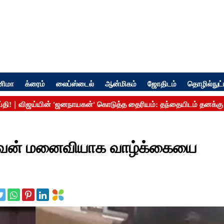
னிமா
க்ரைம்
லைப்ஸ்டைல்
ஆன்மிகம்
ஜோதிடம்
தொழில்நுட்
கணவன் மனைவியாக வாழ்க்கையை