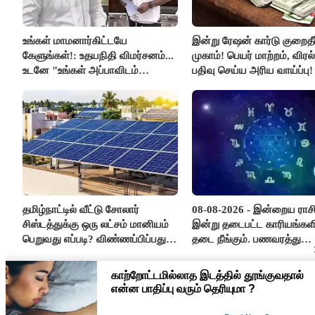
உங்கள் மாமனார்கிட்டயே
இன்று ரேஷன் கார்டு குறைதீர்
கேளுங்கள்!: உதயநிதி விமர்சனம்...
முகாம்! பெயர் மாற்றம், விர
உடனே "உங்கள் அப்பாவிடம்
பதிவு செய்ய அரிய வாய்ப்பு!
கேளுங்கள்" என ஆதவ் அர்ஜுனா
பதிலடி!
தமிழ்நாட்டில் வீட்டு சோலார்
08-08-2026 - இன்றைய ராச
சிஸ்டத்துக்கு ஒரு லட்சம் மானியம்
இன்று தடைபட்ட காரியங்களி
பெறுவது எப்படி? விண்ணப்பிப்பது
தடை நீங்கும். பணவரத்து
எப்படி?
எதிர்பார்த்தபடி இருக்கும். 
எண்ணம் அதிகரிக்கும்..!