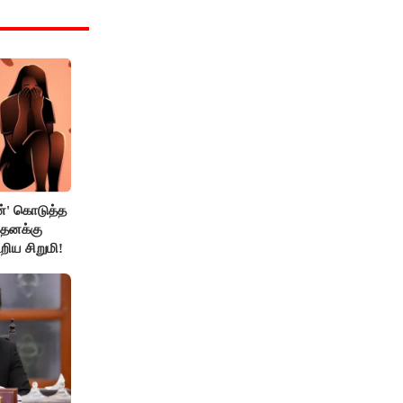
்' கொடுத்த
 தனக்கு
றிய சிறுமி!