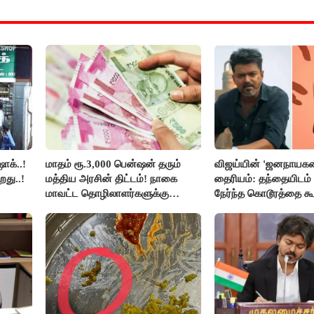
ாக்..!
மாதம் ரூ.3,000 பென்ஷன் தரும்
விஜய்யின் 'ஜனநாயகன
றது..!
மத்திய அரசின் திட்டம்! நாகை
தைரியம்: தந்தையிடம்
மாவட்ட தொழிலாளர்களுக்கு
நேர்ந்த கொடூரத்தை கூ
ஆட்சியர் வெளியிட்ட சூப்பர்
செய்தி!