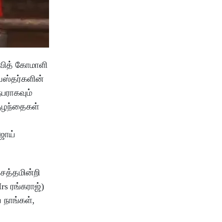
 வித் கோமாளி
ியஸ்தர்களின்
நபராகவும்
குழந்தைகள்
ஜாய்
சத்தமின்றி
s ரங்கராஜ்)
நாங்கள்,