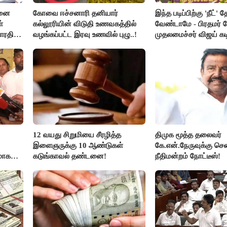
சனை
கோவை ஈச்சனாரி தனியார்
இந்த படிப்பிற்கு 'நீட்' த
்
கல்லூரியின் விடுதி உணவகத்தில்
வேண்டாமே - பிரதமர் ம
ாரதி
வழங்கப்பட்ட இரவு உணவில் புழு..!
முதலமைச்சர் விஜய் கடி
12 வயது சிறுமியை சீரழித்த
திமுக மூத்த தலைவர்
இளைஞருக்கு 10 ஆண்டுகள்
கே.என்.நேருவுக்கு செ
மாக
கடுங்காவல் தண்டனை!
நீதிமன்றம் நோட்டீஸ்!
லதா