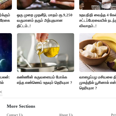
க்கும்
ஒரு முறை முதலீடு, மாதம் ரூ.9,250
உதயநிதி வைத்த 4 கேள்
ல்ரேகை
வருமானம் தரும் அற்புதமான
சட்டப்பேரவையில் நடந
திட்டம்..!
விவாதம்..!
ிபலன்:
கண்ணின் கருவளையம் போக்க
வாழைப்பழ மசியலை த
ல்
எந்த எண்ணெய் உதவும் தெரியுமா ?
முகத்தில் பூசினால் என
தெரியுமா ?
ஆன்மீக
More Sections
Contact Us
About Us
Pri