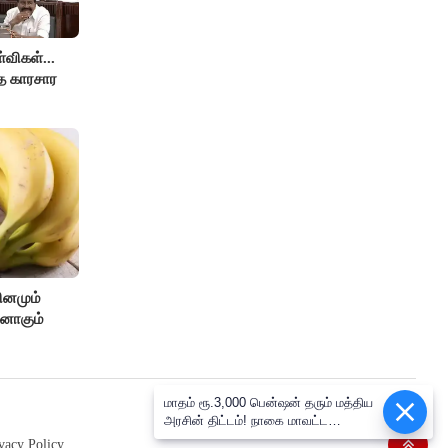
விகள்...
்த காரசார
ினமும்
்னாகும்
மாதம் ரூ.3,000 பென்ஷன் தரும் மத்திய
அரசின் திட்டம்! நாகை மாவட்ட
தொழிலாளர்களுக்கு ஆட்சியர்
vacy Policy