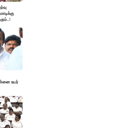
ேர்வு
ோடிக்கு
தம்..!
ன்னை உயர்