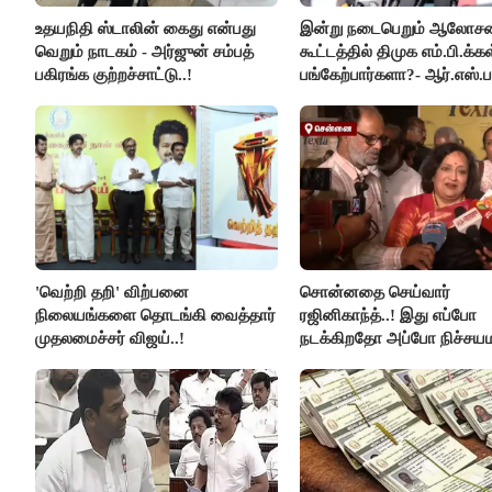
உதயநிதி ஸ்டாலின் கைது என்பது
இன்று நடைபெறும் ஆலோ
வெறும் நாடகம் - அர்ஜுன் சம்பத்
கூட்டத்தில் திமுக எம்.பி.க்கள
பகிரங்க குற்றச்சாட்டு..!
பங்கேற்பார்களா?- ஆர்.எஸ்.ப
விளக்கம்..!
'வெற்றி தறி' விற்பனை
சொன்னதை செய்வார்
நிலையங்களை தொடங்கி வைத்தார்
ரஜினிகாந்த்..! இது எப்போ
முதலமைச்சர் விஜய்..!
நடக்கிறதோ அப்போ நிச்சய
ரஜினி ₹1 கோடி தருவார் - 
ரஜினிகாந்த்..!