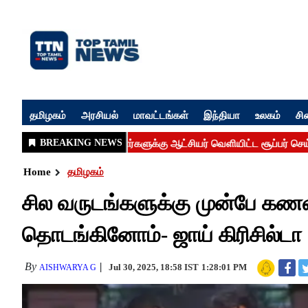
தமிழகம்
அரசியல்
மாவட்டங்கள்
இந்தியா
உலகம்
சி
Home
தமிழகம்
சில வருடங்களுக்கு முன்பே 
தொடங்கினோம்- ஜாய் கிரிசில்டா
By
Jul 30, 2025, 18:58 IST
1:28:01 PM
AISHWARYA G