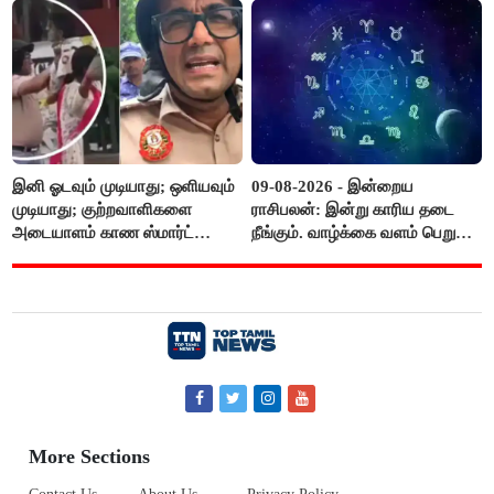
இனி ஓடவும் முடியாது; ஒளியவும்
09-08-2026 - இன்றைய
முடியாது; குற்றவாளிகளை
ராசிபலன்: இன்று காரிய தடை
அடையாளம் காண ஸ்மார்ட்
நீங்கும். வாழ்க்கை வளம் பெறும்.
கண்ணாடிகளை பயன்படுத்த
எதிரில் இருப்பவர்களை
போலீசார் முடிவு..!
எடைபோடுவது நல்லது..!
More Sections