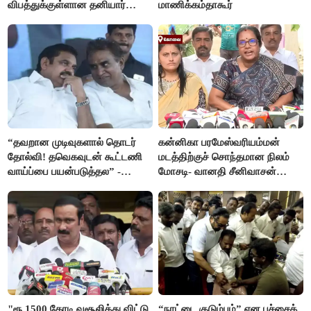
விபத்துக்குள்ளான தனியார்
மாணிக்கம்தாகூர்
பயிற்சி விமானம்
“தவறான முடிவுகளால் தொடர்
கன்னிகா பரமேஸ்வரியம்மன்
தோல்வி! தவெகவுடன் கூட்டணி
மடத்திற்குச் சொந்தமான நிலம்
வாய்ப்பை பயன்படுத்தல” -
மோசடி- வானதி சீனிவாசன்
இபிஎஸ் மீது சரமாரி குற்றச்சாட்டு
கண்டனம்
"ரூ.1500 கோடி வசூலித்து விட்டு,
“நாட்டை குடும்பம்” என பச்சைக்