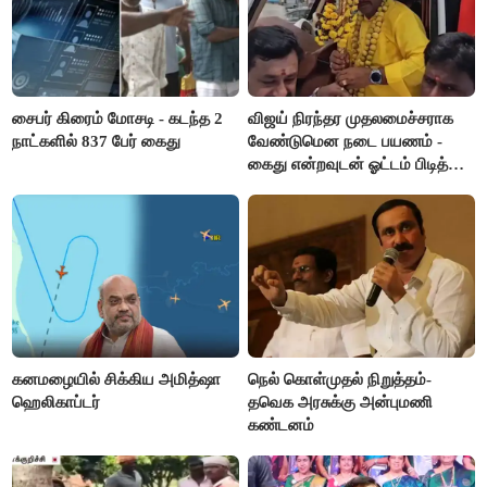
சைபர் கிரைம் மோசடி - கடந்த 2
விஜய் நிரந்தர முதலமைச்சராக
நாட்களில் 837 பேர் கைது
வேண்டுமென நடை பயணம் -
கைது என்றவுடன் ஓட்டம் பிடித்த
தவெகவினர்
கனமழையில் சிக்கிய அமித்ஷா
நெல் கொள்முதல் நிறுத்தம்-
ஹெலிகாப்டர்
தவெக அரசுக்கு அன்புமணி
கண்டனம்