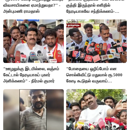
விவசாயிகளை ஏமாற்றுவதா?'' -
குத்தி இருந்தால் எளிதில்
அன்புமணி ராமதாஸ்
நேரடியாகவே சந்திக்கலாம்-
சரத்குமார்
"ஊழலுக்கு இடமில்லை, லஞ்சம்
"போதையை ஒழிப்போம் என
கேட்டால் நேரடியாகப் புகார்
சொல்லிவிட்டு மதுவால் ரூ.5000
அளிக்கலாம்" - நிர்மல் குமார்
கோடி கூடுதல் வருவாய்
கிடைக்கும்னு சொல்றாங்க”-
மார்க்கண்டேயன்