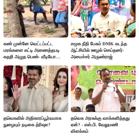
கண் முன்னே வெட்டப்பட்ட
சமூக நீதி பேசும் DMK கடந்த
மரங்களை கட்டி அணைத்தபடி
ஆட்சியில் ஊழல் செய்தனர்-
கதறி அழுத பெண்- வீடியோ
அமைச்சர் அருண்ராஜ்
வைரல்
தவெகவில் அதிகாரப்பூர்வமாக
தவெக அரசுக்கு வாக்களித்தது
நுழையும் நடிகை த்ரிஷா?
ஏன்? - எஸ்.பி. வேலுமணி
விளக்கம்