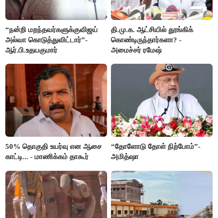
“நன்றி மறந்தவர்களுக்குவிஜய்
தி.மு.க. ஆட்சியில் தூங்கிக்
அல்வா கொடுத்துவிட்டார்”-
கொண்டிருந்தார்களா? -
ஆர்.பி.உதயகுமார்
அமைச்சர் ரமேஷ்
50% தொகுதி உயர்வு என ஆசை
“தோளோடு தோள் நிற்போம்”-
காட்டி... - மாணிக்கம் தாகூர்
அமித்ஷா