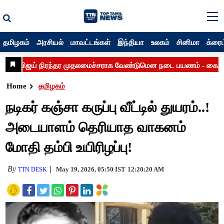
தமிழகம்
அரசியல்
மாவட்டங்கள்
இந்தியா
உலகம்
சினிமா
க்ரைம
Home
தமிழகம்
நடிகர் கஞ்சா கருப்பு வீட்டில் துயரம்..!
அடையாளம் தெரியாத வாகனம்
மோதி தம்பி உயிரிழப்பு!
By
May 19, 2026, 05:50 IST
12:20:20 AM
TTN DESK