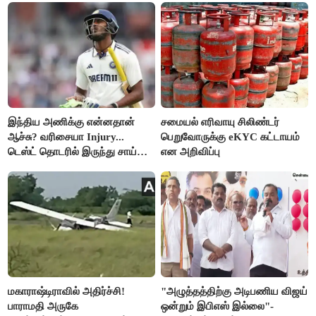
இந்திய அணிக்கு என்னதான்
சமையல் எரிவாயு சிலிண்டர்
ஆச்சு? வரிசையா Injury...
பெறுவோருக்கு eKYC கட்டாயம்
டெஸ்ட் தொடரில் இருந்து சாய்
என அறிவிப்பு
சுதர்சனும் விலகல்
மகாராஷ்டிராவில் அதிர்ச்சி!
"அழுத்தத்திற்கு அடிபணிய விஜய்
பாராமதி அருகே
ஒன்றும் இபிஎஸ் இல்லை"-