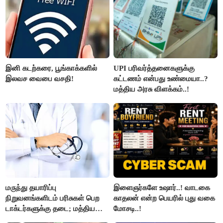
இனி கடற்கரை, பூங்காக்களில்
UPI பரிவர்த்தனைகளுக்கு
இலவச வைபை வசதி!
கட்டணம் என்பது உண்மையா..?
மத்திய அரசு விளக்கம்..!
மருந்து தயாரிப்பு
இளைஞர்களே உஷார்..! வாடகை
நிறுவனங்களிடம் பரிசுகள் பெற
காதலன் என்ற பெயரில் புது வகை
டாக்டர்களுக்கு தடை; மத்திய
மோசடி..!
அரசு உத்தரவு..!