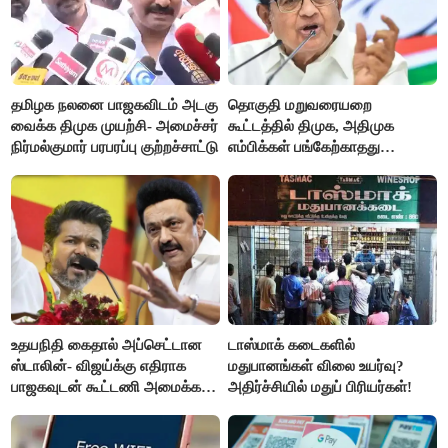
தமிழக நலனை பாஜகவிடம் அடகு
தொகுதி மறுவரையறை
வைக்க திமுக முயற்சி- அமைச்சர்
கூட்டத்தில் திமுக, அதிமுக
நிர்மல்குமார் பரபரப்பு குற்றச்சாட்டு
எம்பிக்கள் பங்கேற்காதது
வருத்தமளிக்கிறது- ப.சிதம்பரம்
உதயநிதி கைதால் அப்செட்டான
டாஸ்மாக் கடைகளில்
ஸ்டாலின்- விஜய்க்கு எதிராக
மதுபானங்கள் விலை உயர்வு?
பாஜகவுடன் கூட்டணி அமைக்க
அதிர்ச்சியில் மதுப் பிரியர்கள்!
திட்டம்