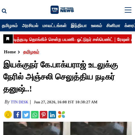
தமிழகம்
அரசியல்
மாவட்டங்கள்
இந்தியா
உலகம்
சினிமா
க்ரைம
Home
தமிழகம்
இயக்குநர் கே.பாக்யராஜ் உடலுக்கு
நேரில் அஞ்சலி செலுத்திய நடிகர்
தனுஷ்..!
By
Jun 27, 2026, 16:08 IST
10:38:27 AM
TTN DESK