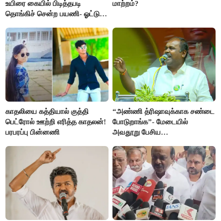
உயிரை கையில் பிடித்தபடி
மாற்றம்?
தொங்கிச் சென்ற பயணி- ஓட்டுநர்
சஸ்பெண்ட்
காதலியை கத்தியால் குத்தி
“அண்ணி த்ரிஷாவுக்காக சண்டை
பெட்ரோல் ஊற்றி எரித்த காதலன்!
போடுறாங்க”- மேடையில்
பரபரப்பு பின்னணி
அவதூறு பேசிய
ஆர்.பி.உதயகுமார் மீது புகார்