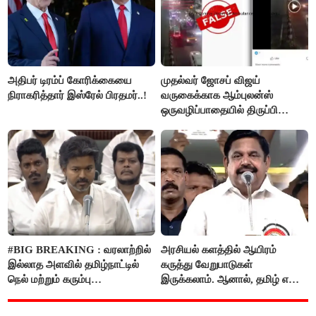
அதிபர் டிரம்ப் கோரிக்கையை
முதல்வர் ஜோசப் விஜய்
நிராகரித்தார் இஸ்ரேல் பிரதமர்..!
வருகைக்காக ஆம்புலன்ஸ்
ஒருவழிப்பாதையில் திருப்பி
விடப்பட்டதா? உண்மை இது
தான்..!
#BIG BREAKING : வரலாற்றில்
அரசியல் களத்தில் ஆயிரம்
இல்லாத அளவில் தமிழ்நாட்டில்
கருத்து வேறுபாடுகள்
நெல் மற்றும் கரும்பு
இருக்கலாம். ஆனால், தமிழ் என்று
கொள்முதலுக்கான
வரும்போது நாம் அனைவரும்
ஊக்கத்தொகையை உயர்த்த
தமிழர்கள் - எடப்பாடி பழனிசாமி..!