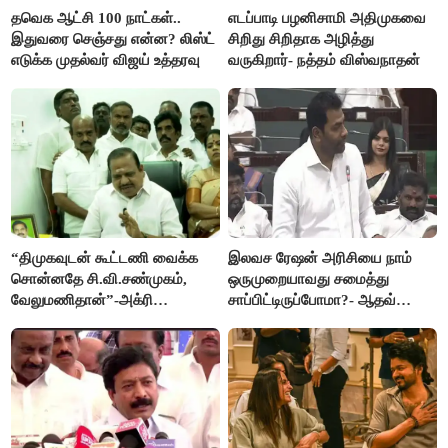
தவெக ஆட்சி 100 நாட்கள்..
எடப்பாடி பழனிசாமி அதிமுகவை
இதுவரை செஞ்சது என்ன? லிஸ்ட்
சிறிது சிறிதாக அழித்து
எடுக்க முதல்வர் விஜய் உத்தரவு
வருகிறார்- நத்தம் விஸ்வநாதன்
“திமுகவுடன் கூட்டணி வைக்க
இலவச ரேஷன் அரிசியை நாம்
சொன்னதே சி.வி.சண்முகம்,
ஒருமுறையாவது சமைத்து
வேலுமணிதான்”-அக்ரி
சாப்பிட்டிருப்போமா?- ஆதவ்
கிருஷ்ணமூர்த்தி
அர்ஜூனா