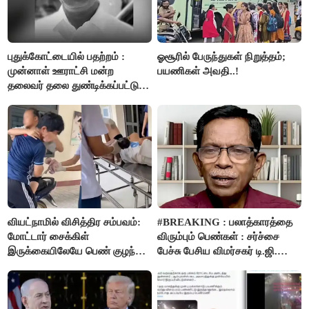
புதுக்கோட்டையில் பதற்றம் :
ஓசூரில் பேருந்துகள் நிறுத்தம்;
முன்னாள் ஊராட்சி மன்ற
பயணிகள் அவதி..!
தலைவர் தலை துண்டிக்கப்பட்டு
கொலை.!!
வியட்நாமில் விசித்திர சம்பவம்:
#BREAKING : பலாத்காரத்தை
மோட்டார் சைக்கிள்
விரும்பும் பெண்கள் : சர்ச்சை
இருக்கையிலேயே பெண் குழந்தை
பேச்சு பேசிய விமர்சகர் டி.ஜி.
பிறப்பு!
மோகன்தாஸ் கைது..!