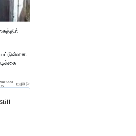
லகத்தில்
்பட்டுள்ளன.
வடிக்கை