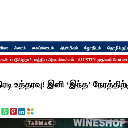
னிமா
க்ரைம்
லைப்ஸ்டைல்
ஆன்மிகம்
ஜோதிடம்
தொழில்நுட்
டி உத்தரவு! இனி ‘இந்த’ நேரத்திற்