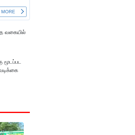
டாத வகையில்
ு மூடப்பட
டவடிக்கை