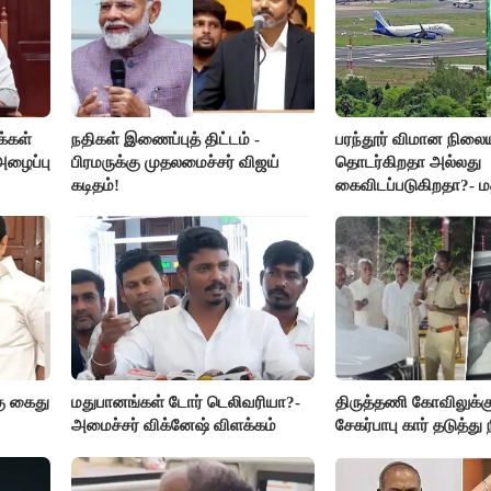
்கள்
நதிகள் இணைப்புத் திட்டம் -
பரந்தூர் விமான நிலைய
அழைப்பு
பிரமருக்கு முதலமைச்சர் விஜய்
தொடர்கிறதா அல்லது
கடிதம்!
கைவிடப்படுகிறதா?- ம
விளக்கம்
ு கைது
மதுபானங்கள் டோர் டெலிவரியா?-
திருத்தணி கோவிலுக்க
அமைச்சர் விக்னேஷ் விளக்கம்
சேகர்பாபு கார் தடுத்து 