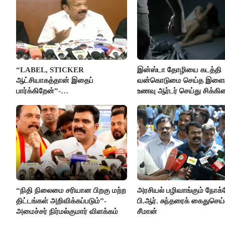
“LABEL, STICKER
இன்ஸ்டா தோழியை கடத்தி
ஆட்சியாகத்தான் இதைப்
வன்கொடுமை செய்த இளைஞ
பார்க்கிறேன்”-
உணவு ஆர்டர் செய்து சிக்கி
எம்.ஆர்.கே.பன்னீர்செல்வம்
“நிதி நிலைமை சரியான பிறகு மற்ற
அரசியல் பழிவாங்கும் நோக
திட்டங்கள் அறிவிக்கப்படும்”-
பி.ஆர். சுந்தரைக் கைதுசெய
அமைச்சர் நிர்மல்குமார் விளக்கம்
சீமான்