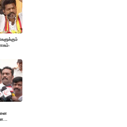
களுக்கும்
ோகம்-
்சனை
னே
 என்.ஆர்.