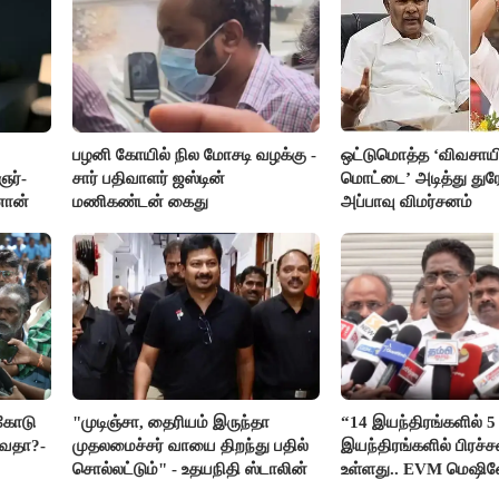
பழனி கோயில் நில மோசடி வழக்கு -
ஒட்டுமொத்த ‘விவசாயி
ர்-
சார் பதிவாளர் ஜஸ்டின்
மொட்டை’ அடித்து துர
னான்
மணிகண்டன் கைது
அப்பாவு விமர்சனம்
்கோடு
"முடிஞ்சா, தைரியம் இருந்தா
“14 இயந்திரங்களில் 5
்வதா?-
முதலமைச்சர் வாயை திறந்து பதில்
இயந்திரங்களில் பிரச
சொல்லட்டும்" - உதயநிதி ஸ்டாலின்
உள்ளது.. EVM மெஷி
பிரச்சனையா இருக்கு”-