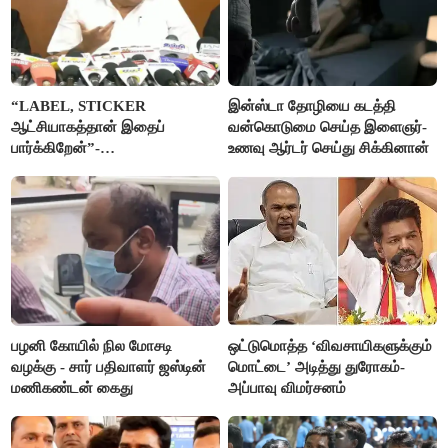
“LABEL, STICKER
இன்ஸ்டா தோழியை கடத்தி
ஆட்சியாகத்தான் இதைப்
வன்கொடுமை செய்த இளைஞர்-
பார்க்கிறேன்”-
உணவு ஆர்டர் செய்து சிக்கினான்
எம்.ஆர்.கே.பன்னீர்செல்வம்
பழனி கோயில் நில மோசடி
ஒட்டுமொத்த ‘விவசாயிகளுக்கும்
வழக்கு - சார் பதிவாளர் ஜஸ்டின்
மொட்டை’ அடித்து துரோகம்-
மணிகண்டன் கைது
அப்பாவு விமர்சனம்