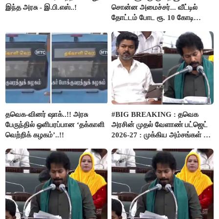
இந்த அரசு - இ.பி.எஸ்..!
சொன்ன அமைச்சர்... வீட்டில்
தோட்டம் போட ரூ. 10 கோடி
நிதி..!
தவெக-வினர் ஷாக்..!! அரசு
#BIG BREAKING : தவெக
பேருந்தில் ஒளிபரப்பான ‘தக்காளி
அரசின் முதல் வேளாண் பட்ஜெட்
வெற்றிக் கழகம்’..!!
2026-27 : முக்கிய அம்சங்கள் ஓர்
பார்வை..!