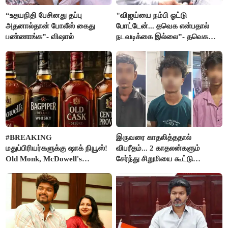
“உதயநிதி பேசினது தப்பு
"விஜய்யை நம்பி ஓட்டு
அதனால்தான் போலீஸ் கைது
போட்டேன்... தவெக என்பதால்
பண்ணாங்க”- விஷால்
நடவடிக்கை இல்லை”- தவெக
நிர்வாகியால் பாதிக்கப்பட்ட பெண்
கதறல்
#BREAKING
இருவரை காதலித்ததால்
மதுப்பிரியர்களுக்கு ஷாக் நியூஸ்!
விபரீதம்... 2 காதலன்களும்
Old Monk, McDowell's
சேர்ந்து சிறுமியை கூட்டு
மதுபானங்களை விற்பனை செய்ய
வன்கொடுமை செய்து கொலை
FSSAI தடை
செய்த கொடூரம்