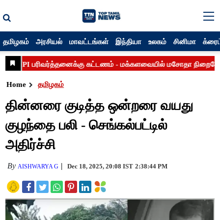
தமிழகம்
அரசியல்
மாவட்டங்கள்
இந்தியா
உலகம்
சினிமா
க்ரைம
Home
தமிழகம்
தின்னரை குடித்த ஒன்றரை வயது
குழந்தை பலி - செங்கல்பட்டில்
அதிர்ச்சி
By
Dec 18, 2025, 20:08 IST
2:38:44 PM
AISHWARYA G