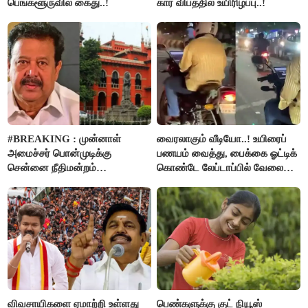
பெங்களூருவில் கைது..!
கார் விபத்தில் உயிரிழப்பு..!
#BREAKING : முன்னாள்
வைரலாகும் வீடியோ..! உயிரைப்
அமைச்சர் பொன்முடிக்கு
பணயம் வைத்து, பைக்கை ஓட்டிக்
சென்னை நீதிமன்றம்
கொண்டே லேப்டாப்பில் வேலை
பிடிவாரண்ட்..!
பார்த்த நபர்..!
விவசாயிகளை ஏமாற்றி உள்ளது
பெண்களுக்கு குட் நியூஸ்