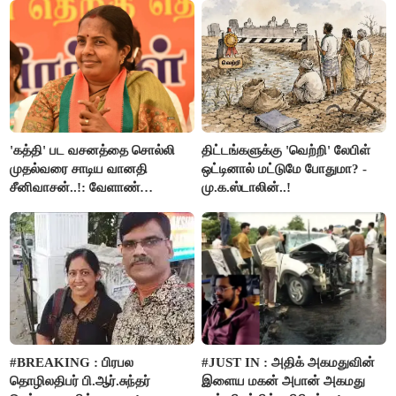
இளங்கோ
'கத்தி' பட வசனத்தை சொல்லி
திட்டங்களுக்கு 'வெற்றி' லேபிள்
முதல்வரை சாடிய வானதி
ஒட்டினால் மட்டுமே போதுமா? -
சீனிவாசன்..!: வேளாண்
மு.க.ஸ்டாலின்..!
பட்ஜெட்டுக்கு பாஜக கடும்
எதிர்ப்பு!
#BREAKING : பிரபல
#JUST IN : அதிக் அகமதுவின்
தொழிலதிபர் பி.ஆர்.சுந்தர்
இளைய மகன் அபான் அகமது