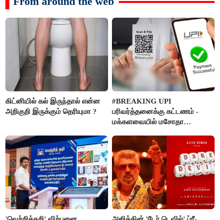
From around the web
கிட்னியில் கல் இருந்தால் என்ன
#BREAKING UPI
அறிகுறி இருக்கும் தெரியுமா ?
பரிவர்த்தனைக்கு கட்டணம் -
மக்களவையில் மசோதா
நிறைவேற்றம்!
'வெற்றித்தறி' விற்பனை
அஜித்தின் 'டேர் டெவில்' ப்ரீ-