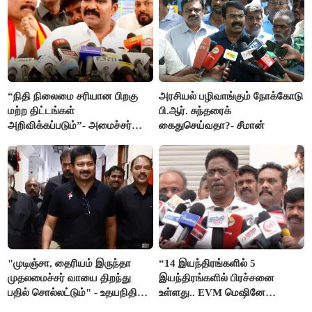
“நிதி நிலைமை சரியான பிறகு
அரசியல் பழிவாங்கும் நோக்கோடு
மற்ற திட்டங்கள்
பி.ஆர். சுந்தரைக்
அறிவிக்கப்படும்”- அமைச்சர்
கைதுசெய்வதா?- சீமான்
நிர்மல்குமார் விளக்கம்
"முடிஞ்சா, தைரியம் இருந்தா
“14 இயந்திரங்களில் 5
முதலமைச்சர் வாயை திறந்து
இயந்திரங்களில் பிரச்சனை
பதில் சொல்லட்டும்" - உதயநிதி
உள்ளது.. EVM மெஷினே
ஸ்டாலின்
பிரச்சனையா இருக்கு”- என்.ஆர்.