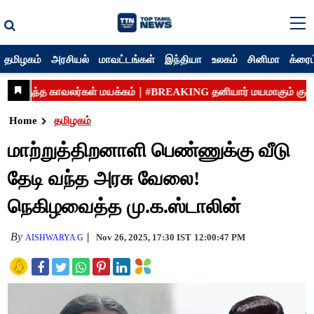
தமிழகம்
அரசியல்
மாவட்டங்கள்
இந்தியா
உலகம்
சினிமா
க்ரைம
Home
தமிழகம்
மாற்றுத்திறனாளி பெண்ணுக்கு வீடு
தேடி வந்த அரசு வேலை!
நெகிழவைத்த மு.க.ஸ்டாலின்
By
Nov 26, 2025, 17:30 IST
12:00:47 PM
AISHWARYA G