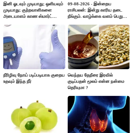
இனி ஓடவும் முடியாது; ஒளியவும்
09-08-2026 - இன்றைய
முடியாது; குற்றவாளிகளை
ராசிபலன்: இன்று காரிய தடை
அடையாளம் காண ஸ்மார்ட்
நீங்கும். வாழ்க்கை வளம் பெறும்.
கண்ணாடிகளை பயன்படுத்த
எதிரில் இருப்பவர்களை
போலீசார் முடிவு..!
எடைபோடுவது நல்லது..!
நீரிழிவு நோய் படிப்படியாக குறைய
வெந்தய தேநீரை இரவில்
உதவும் இந்த நீர்
குடிப்பதன் மூலம் என்ன நன்மை
தெரியுமா ?