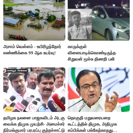
அசாம் வெள்ளம் - உயிரிழந்தோர்
காருக்குள்
எண்ணிக்கை 99 ஆக உயர்வு!
விளையாடிக்கொண்டிருந்த
சிறுவன் மூச்சு திணறி பலி
தமிழக நலனை பாஜகவிடம் அடகு
தொகுதி மறுவரையறை
வைக்க திமுக முயற்சி- அமைச்சர்
கூட்டத்தில் திமுக, அதிமுக
நிர்மல்குமார் பரபரப்பு குற்றச்சாட்டு
எம்பிக்கள் பங்கேற்காதது