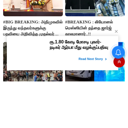
#BIG BREAKING: அதிமுகவில்
#BREAKING : லியோனல்
இருந்து வந்தவர்களுக்கு
மெஸ்ஸியின் தந்தை ஜார்ஜ்
பதவியை அறிவித்த முதல்வர்
காலமானார்..!!
விஜய்..!!
உதயநிதி கைதால் அப்செட்டான
ஸ்டாலின்- விஜய்க்கு எதிராக
பாஜகவுடன் கூட்டணி அமைக்க
திட்டம்
4.5 லட்சம் பக்தர்கள் தரிசனம்
குட் நியூஸ்..!! இனி அரசு
செய்த நிலையில் அமர்நாத்
பேருந்துகளில் ரூ.10-க்கு ‘பயணி’
யாத்திரை தற்காலிகமாக
குடிநீர் பாட்டில் - தமிழக அரசு
நிறுத்தம்..!!
அறிவிப்பு..!!