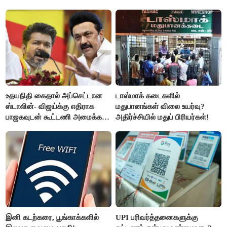
வருத்தமளிக்கிறது- ப.சிதம்பரம்
உதயநிதி கைதால் அப்செட்டான
டாஸ்மாக் கடைகளில்
ஸ்டாலின்- விஜய்க்கு எதிராக
மதுபானங்கள் விலை உயர்வு?
பாஜகவுடன் கூட்டணி அமைக்க
அதிர்ச்சியில் மதுப் பிரியர்கள்!
திட்டம்
இனி கடற்கரை, பூங்காக்களில்
UPI பரிவர்த்தனைகளுக்கு