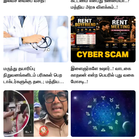
இலவச வைபை வசதி!
கட்டணம் என்பது உண்மையா..?
மத்திய அரசு விளக்கம்..!
மருந்து தயாரிப்பு
இளைஞர்களே உஷார்..! வாடகை
நிறுவனங்களிடம் பரிசுகள் பெற
காதலன் என்ற பெயரில் புது வகை
டாக்டர்களுக்கு தடை; மத்திய
மோசடி..!
அரசு உத்தரவு..!