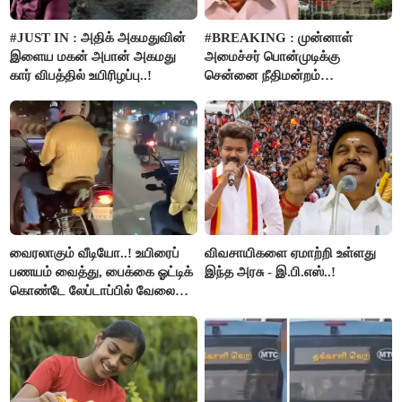
#JUST IN : அதிக் அகமதுவின்
#BREAKING : முன்னாள்
இளைய மகன் அபான் அகமது
அமைச்சர் பொன்முடிக்கு
கார் விபத்தில் உயிரிழப்பு..!
சென்னை நீதிமன்றம்
பிடிவாரண்ட்..!
வைரலாகும் வீடியோ..! உயிரைப்
விவசாயிகளை ஏமாற்றி உள்ளது
பணயம் வைத்து, பைக்கை ஓட்டிக்
இந்த அரசு - இ.பி.எஸ்..!
கொண்டே லேப்டாப்பில் வேலை
பார்த்த நபர்..!