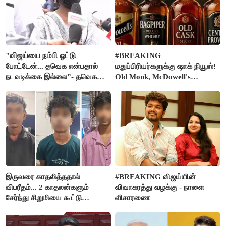
"விஜய்யை நம்பி ஓட்டு
#BREAKING
போட்டேன்... தவெக என்பதால்
மதுப்பிரியர்களுக்கு ஷாக் நியூஸ்!
நடவடிக்கை இல்லை”- தவெக
Old Monk, McDowell's
நிர்வாகியால் பாதிக்கப்பட்ட பெண்
மதுபானங்களை விற்பனை செய்ய
கதறல்
FSSAI தடை
இருவரை காதலித்ததால்
#BREAKING விஜய்யின்
விபரீதம்... 2 காதலன்களும்
விவாகரத்து வழக்கு - நாளை
சேர்ந்து சிறுமியை கூட்டு
விசாரணை
வன்கொடுமை செய்து கொலை
செய்த கொடூரம்