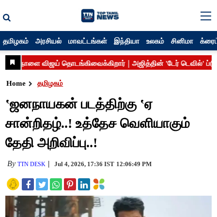
தமிழகம்
அரசியல்
மாவட்டங்கள்
இந்தியா
உலகம்
சினிமா
க்ரைம
Home
தமிழகம்
‛ஜனநாயகன் படத்திற்கு ‛ஏ
சான்றிதழ்..! உத்தேச வெளியாகும்
தேதி அறிவிப்பு..!
By
Jul 4, 2026, 17:36 IST
12:06:49 PM
TTN DESK