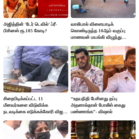
அஜித்தின் 'டேர் டெவில்' ப்ரீ-
வாலிபால் விளையாடிக்
பிசினஸ் ரூ.185 கோடி?
கொண்டிருந்த 10ஆம் வகுப்பு
மாணவன் மயங்கி விழுந்து
உயிரிழப்பு
சிறைபிடிக்கப்பட்ட 11
“உதயநிதி பேசினது தப்பு
மீனவர்களை விடுவிக்க
அதனால்தான் போலீஸ் கைது
நடவடிக்கை எடுக்கக்கோரி விஜய்
பண்ணாங்க”- விஷால்
கடிதம்