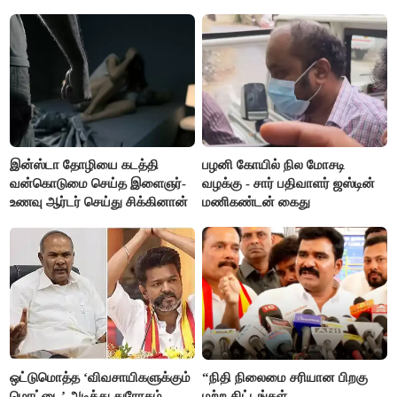
எம்.ஆர்.கே.பன்னீர்செல்வம்
இன்ஸ்டா தோழியை கடத்தி
பழனி கோயில் நில மோசடி
வன்கொடுமை செய்த இளைஞர்-
வழக்கு - சார் பதிவாளர் ஜஸ்டின்
உணவு ஆர்டர் செய்து சிக்கினான்
மணிகண்டன் கைது
ஒட்டுமொத்த ‘விவசாயிகளுக்கும்
“நிதி நிலைமை சரியான பிறகு
மொட்டை’ அடித்து துரோகம்-
மற்ற திட்டங்கள்