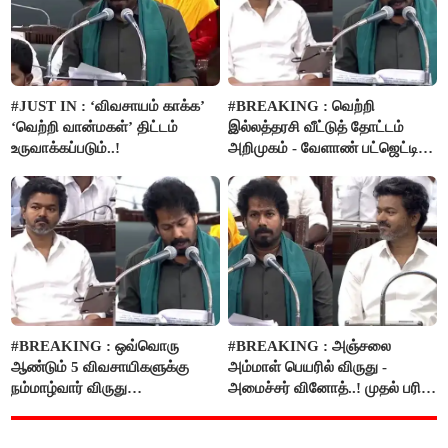
#JUST IN : ‘விவசாயம் காக்க’
#BREAKING : வெற்றி
‘வெற்றி வான்மகள்’ திட்டம்
இல்லத்தரசி வீட்டுத் தோட்டம்
உருவாக்கப்படும்..!
அறிமுகம் - வேளாண் பட்ஜெட்டில்
அறிவிப்பு..!
#BREAKING : ஒவ்வொரு
#BREAKING : அஞ்சலை
ஆண்டும் 5 விவசாயிகளுக்கு
அம்மாள் பெயரில் விருது -
நம்மாழ்வார் விருது
அமைச்சர் வினோத்..! முதல் பரிசு
வழங்கப்படும்..!
ரூ.2.50 லட்சம் வழங்கப்படும்..!