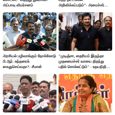
அப்பாவு விமர்சனம்
அறிவிக்கப்படும்”- அமைச்சர்
நிர்மல்குமார் விளக்கம்
அரசியல் பழிவாங்கும் நோக்கோடு
"முடிஞ்சா, தைரியம் இருந்தா
பி.ஆர். சுந்தரைக்
முதலமைச்சர் வாயை திறந்து
கைதுசெய்வதா?- சீமான்
பதில் சொல்லட்டும்" - உதயநிதி
ஸ்டாலின்