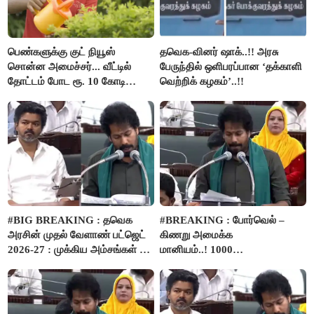
பெண்களுக்கு குட் நியூஸ்
தவெக-வினர் ஷாக்..!! அரசு
சொன்ன அமைச்சர்... வீட்டில்
பேருந்தில் ஒளிபரப்பான ‘தக்காளி
தோட்டம் போட ரூ. 10 கோடி
வெற்றிக் கழகம்’..!!
நிதி..!
#BIG BREAKING : தவெக
#BREAKING : போர்வெல் –
அரசின் முதல் வேளாண் பட்ஜெட்
கிணறு அமைக்க
2026-27 : முக்கிய அம்சங்கள் ஓர்
மானியம்..! 1000
பார்வை..!
விவசாயிகளுக்கு மானியத்தில்
பம்புசெட் வழங்கப்படும்..!