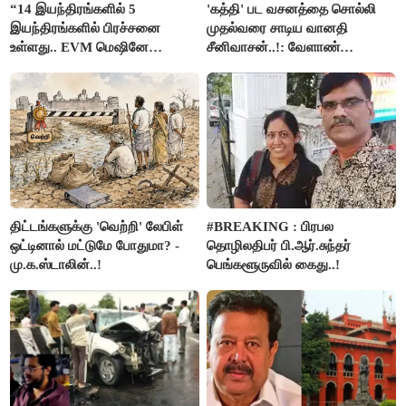
“14 இயந்திரங்களில் 5
'கத்தி' பட வசனத்தை சொல்லி
இயந்திரங்களில் பிரச்சனை
முதல்வரை சாடிய வானதி
உள்ளது.. EVM மெஷினே
சீனிவாசன்..!: வேளாண்
பிரச்சனையா இருக்கு”- என்.ஆர்.
பட்ஜெட்டுக்கு பாஜக கடும்
இளங்கோ
எதிர்ப்பு!
திட்டங்களுக்கு 'வெற்றி' லேபிள்
#BREAKING : பிரபல
ஒட்டினால் மட்டுமே போதுமா? -
தொழிலதிபர் பி.ஆர்.சுந்தர்
மு.க.ஸ்டாலின்..!
பெங்களூருவில் கைது..!