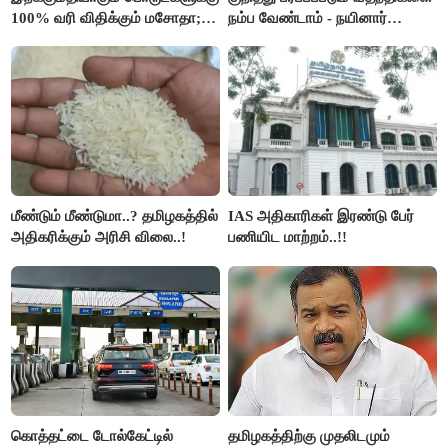
100% வரி விதிக்கும் மசோதா;
நம்ப வேண்டாம் - நயினார்
அமெரிக்கா நிறைவேற்றம்..!!
நாகேந்திரன்..!!
மீண்டும் மீண்டுமா..? தமிழகத்தில்
IAS அதிகாரிகள் இரண்டு பேர்
அதிகரிக்கும் அரிசி விலை..!
பணியிட மாற்றம்..!!
கொத்தட்டை டோல்கேட்டில்
தமிழகத்திற்கு முதலிடமும்