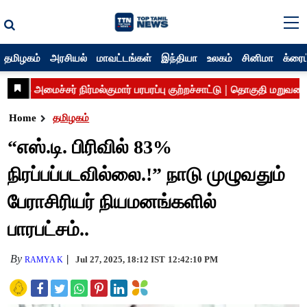
தமிழகம்
அரசியல்
மாவட்டங்கள்
இந்தியா
உலகம்
சினிமா
க்ரைம
Home
தமிழகம்
“எஸ்.டி. பிரிவில் 83%
நிரப்பப்படவில்லை.!” நாடு முழுவதும்
பேராசிரியர் நியமனங்களில்
பாரபட்சம்..
By
Jul 27, 2025, 18:12 IST
12:42:10 PM
RAMYA K