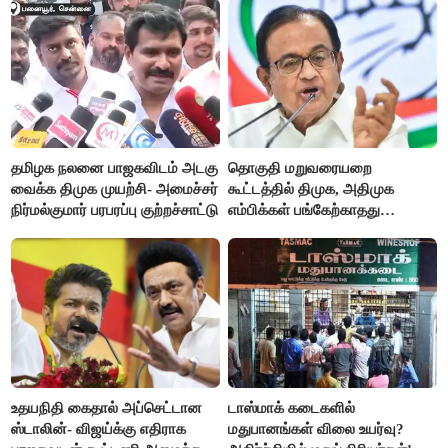
தமிழக நலனை பாஜகவிடம் அடகு
தொகுதி மறுவரையறை
வைக்க திமுக முயற்சி- அமைச்சர்
கூட்டத்தில் திமுக, அதிமுக
நிர்மல்குமார் பரபரப்பு குற்றச்சாட்டு
எம்பிக்கள் பங்கேற்காதது
வருத்தமளிக்கிறது- ப.சிதம்பரம்
உதயநிதி கைதால் அப்செட்டான
டாஸ்மாக் கடைகளில்
ஸ்டாலின்- விஜய்க்கு எதிராக
மதுபானங்கள் விலை உயர்வு?