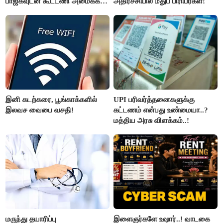
பாஜகவுடன் கூட்டணி அமைக்க
அதிர்ச்சியில் மதுப் பிரியர்கள்!
திட்டம்
இனி கடற்கரை, பூங்காக்களில்
UPI பரிவர்த்தனைகளுக்கு
இலவச வைபை வசதி!
கட்டணம் என்பது உண்மையா..?
மத்திய அரசு விளக்கம்..!
மருந்து தயாரிப்பு
இளைஞர்களே உஷார்..! வாடகை