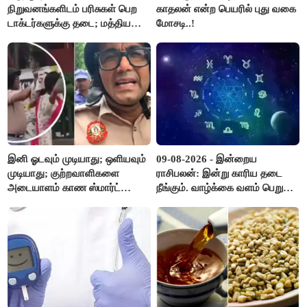
நிறுவனங்களிடம் பரிசுகள் பெற
காதலன் என்ற பெயரில் புது வகை
டாக்டர்களுக்கு தடை; மத்திய
மோசடி..!
அரசு உத்தரவு..!
இனி ஓடவும் முடியாது; ஒளியவும்
09-08-2026 - இன்றைய
முடியாது; குற்றவாளிகளை
ராசிபலன்: இன்று காரிய தடை
அடையாளம் காண ஸ்மார்ட்
நீங்கும். வாழ்க்கை வளம் பெறும்.
கண்ணாடிகளை பயன்படுத்த
எதிரில் இருப்பவர்களை
போலீசார் முடிவு..!
எடைபோடுவது நல்லது..!