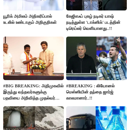
யூரிக் அமிலம் அதிகரிப்பால்
கேஜிஎஃப் புகழ் நடிகர் யாஷ்
உடலில் உண்டாகும் அறிகுறிகள்
நடித்துள்ள 'டாக்‌ஸிக்' படத்தின்
டிரெய்லர் வெளியானது..!!
#BIG BREAKING: அதிமுகவில்
#BREAKING : லியோனல்
இருந்து வந்தவர்களுக்கு
மெஸ்ஸியின் தந்தை ஜார்ஜ்
பதவியை அறிவித்த முதல்வர்
காலமானார்..!!
விஜய்..!!