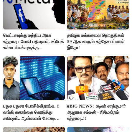
மெட்டாவுக்கு மத்திய அரசு
தமிழக மக்களவை தொகுதிகள்
உத்தரவு : போலி பதிவுகள், டீப்பேக்
59 ஆக உயரும்: உத்தேச பட்டியல்
உள்ளடக்கங்களுக்கு...
இதோ!
புதுசு புதுசா யோசிக்கிறாங்க..!!
#BIG NEWS : நடிகர் சரத்குமார்
வங்கி கணக்கை கொடுத்து
ஆஜராக சம்மன் - நீதிமன்றம்
கமிஷன்.. ஆன்லைன் மோசடி
உத்தரவு..!!
கும்பலுக்கு உதவிய வாலிபர்
கைது..!!