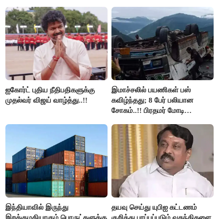
மறுவரையறை நாடகத்தை
இலவச Wi-Fi வசதி..!!
அரங்கேற்றுகிறார் முதலமைச்சர் -
திமுக ஐடி விங்..!!
ஐகோர்ட் புதிய நீதிபதிகளுக்கு
இமாச்சலில் பயணிகள் பஸ்
முதல்வர் விஜய் வாழ்த்து..!!
கவிழ்ந்தது; 8 பேர் பலியான
சோகம்..!! பிரதமர் மோடி
இரங்கல்..!!
இந்தியாவில் இருந்து
தயவு செய்து யுபிஐ கட்டணம்
இறக்குமதியாகும் பொருட்களுக்கு
குறித்து பரப்பப்படும் வதந்திகளை