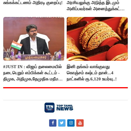
சுங்கக்கட்டணம் அதிரடி குறைப்பு!
அரசியலுக்கு அடுத்த இடமும்
அளிப்பவர்கள் அனைத்துக்கட்சி
கூட்டத்தில் நிச்சயம்
பங்கேற்பார்கள் - மாணிக்கம்
தாகூர்..!!
#JUST IN : விஜய் தலைமையில்
இனி தங்கம் வாங்குவது
நடைபெறும் எம்பிக்கள் கூட்டம் -
கொஞ்சம் கஷ்டம் தான்...4
திமுக, அதிமுக,தேமுதிக மநீம
நாட்களில் ரூ.6,120 உயர்வு..!
புறக்கணிப்பு..!