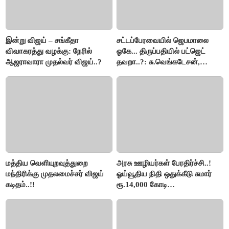
இன்று விஜய் – சங்கீதா
சட்டப்பேரவையில் ஜெபமாலை
விவாகரத்து வழக்கு: நேரில்
ஓகே... திருப்பதியில் பட்ஜெட்
ஆஜராவாரா முதல்வர் விஜய்..?
தவறா..?: சு.வெங்கடேசன்,
திருமாவளவனுக்கு தமிழிசை
கேள்வி..!
மத்திய வெளியுறவுத்துறை
அரசு ஊழியர்கள் பேரதிர்ச்சி..!
மந்திரிக்கு முதலமைச்சர் விஜய்
ஓய்வூதிய நிதி ஒதுக்கீடு சுமார்
கடிதம்..!!
ரூ.14,000 கோடி
குறைக்கப்பட்டுள்ளது..!