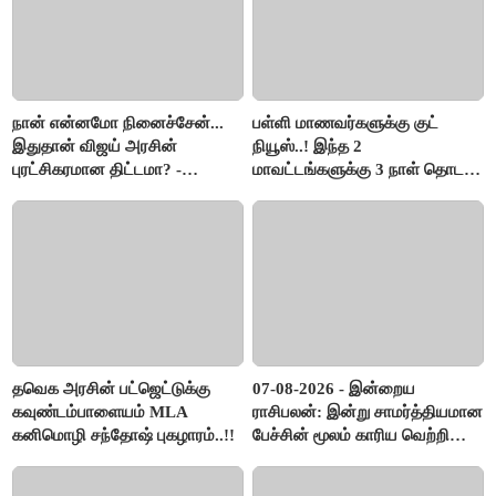
நான் என்னமோ நினைச்சேன்...
பள்ளி மாணவர்களுக்கு குட்
இதுதான் விஜய் அரசின்
நியூஸ்..! இந்த 2
புரட்சிகரமான திட்டமா? -
மாவட்டங்களுக்கு 3 நாள் தொடர்
ஆர்.பி.உதயகுமார்..!
விடுமுறை..!
தவெக அரசின் பட்ஜெட்டுக்கு
07-08-2026 - இன்றைய
கவுண்டம்பாளையம் MLA
ராசிபலன்: இன்று சாமர்த்தியமான
கனிமொழி சந்தோஷ் புகழாரம்..!!
பேச்சின் மூலம் காரிய வெற்றி
உண்டாகும். அடுத்தவரை நம்பி
பொறுப்புகளை ஒப்படைப்பதில்