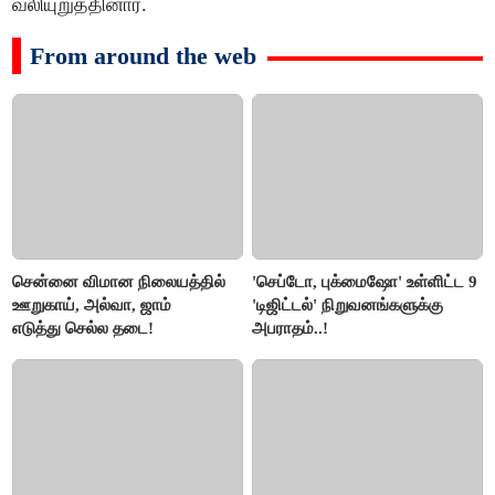
வலியுறுத்தினார்.
From around the web
சென்னை விமான நிலையத்தில்
'செப்டோ, புக்மைஷோ' உள்ளிட்ட 9
ஊறுகாய், அல்வா, ஜாம்
'டிஜிட்டல்' நிறுவனங்களுக்கு
எடுத்து செல்ல தடை!
அபராதம்..!