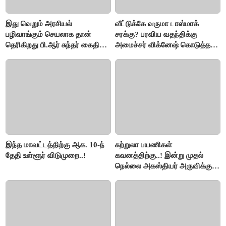
இது வெறும் அரசியல்
வீட்டுக்கே வருமா டாஸ்மாக்
பழிவாங்கும் செயலாக தான்
சரக்கு? பரவிய வதந்திக்கு
தெரிகிறது பி.ஆர் சுந்தர் கைதிற்கு
அமைச்சர் விக்னேஷ் கொடுத்த
சீமான் கடும் கண்டனம்..!
விளக்கம்!
இந்த மாவட்டத்திற்கு ஆக. 10-ந்
சுற்றுலா பயணிகள்
தேதி உள்ளூர் விடுமுறை..!
கவனத்திற்கு..! இன்று முதல்
நெல்லை அகஸ்தியர் அருவிக்கு
செல்ல தடை..!