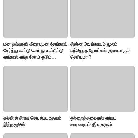
கவனம் தேவை..!
மன தக்காளி கீரையுடன் தேங்காய்
சின்ன வெங்காயம் மூலம்
சேர்த்து கூட்டு செய்து சாப்பிட்டு
எந்தெந்த நோய்கள் குணமாகும்
வந்தால் எந்த நோய் ஓடும்
தெரியுமா ?
தெரியுமா ?
கல்லீரல் சீராக செயல்பட உதவும்
ஒற்றைத்தலைவலி ஏற்பட
இந்த ஜூஸ்
காரணமும் தீர்வுகளும்