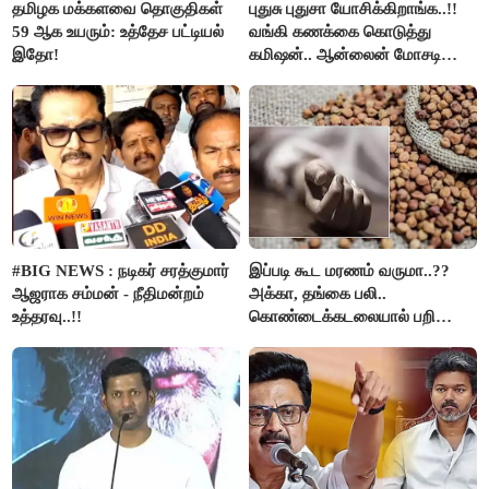
தமிழக மக்களவை தொகுதிகள்
புதுசு புதுசா யோசிக்கிறாங்க..!!
59 ஆக உயரும்: உத்தேச பட்டியல்
வங்கி கணக்கை கொடுத்து
இதோ!
கமிஷன்.. ஆன்லைன் மோசடி
கும்பலுக்கு உதவிய வாலிபர்
கைது..!!
#BIG NEWS : நடிகர் சரத்குமார்
இப்படி கூட மரணம் வருமா..??
ஆஜராக சம்மன் - நீதிமன்றம்
அக்கா, தங்கை பலி..
உத்தரவு..!!
கொண்டைக்கடலையால் பறிபோன
உயிர்கள்..!!