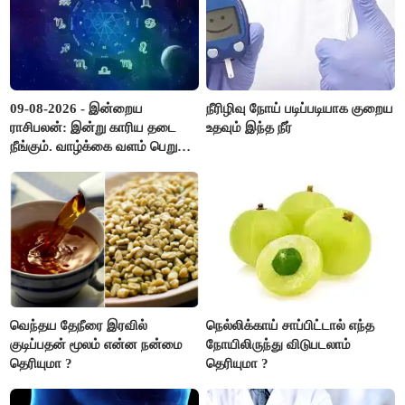
09-08-2026 - இன்றைய
நீரிழிவு நோய் படிப்படியாக குறைய
ராசிபலன்: இன்று காரிய தடை
உதவும் இந்த நீர்
நீங்கும். வாழ்க்கை வளம் பெறும்.
எதிரில் இருப்பவர்களை
எடைபோடுவது நல்லது..!
வெந்தய தேநீரை இரவில்
நெல்லிக்காய் சாப்பிட்டால் எந்த
குடிப்பதன் மூலம் என்ன நன்மை
நோயிலிருந்து விடுபடலாம்
தெரியுமா ?
தெரியுமா ?