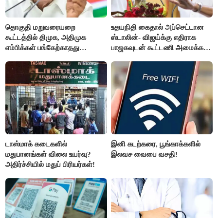
தொகுதி மறுவரையறை
உதயநிதி கைதால் அப்செட்டான
கூட்டத்தில் திமுக, அதிமுக
ஸ்டாலின்- விஜய்க்கு எதிராக
எம்பிக்கள் பங்கேற்காதது
பாஜகவுடன் கூட்டணி அமைக்க
வருத்தமளிக்கிறது- ப.சிதம்பரம்
திட்டம்
டாஸ்மாக் கடைகளில்
இனி கடற்கரை, பூங்காக்களில்
மதுபானங்கள் விலை உயர்வு?
இலவச வைபை வசதி!
அதிர்ச்சியில் மதுப் பிரியர்கள்!