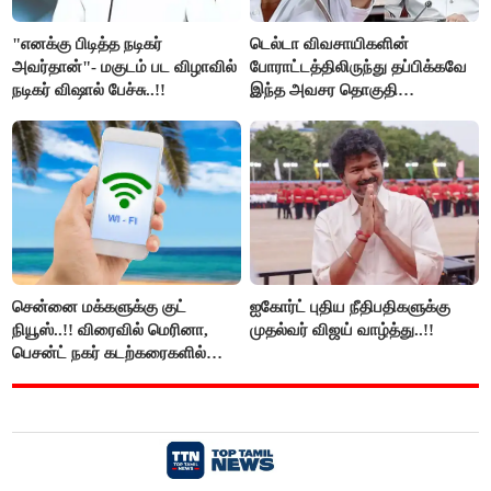
"எனக்கு பிடித்த நடிகர்
டெல்டா விவசாயிகளின்
அவர்தான்"- மகுடம் பட விழாவில்
போராட்டத்திலிருந்து தப்பிக்கவே
நடிகர் விஷால் பேச்சு..!!
இந்த அவசர தொகுதி
மறுவரையறை நாடகத்தை
அரங்கேற்றுகிறார் முதலமைச்சர் -
திமுக ஐடி விங்..!!
சென்னை மக்களுக்கு குட்
ஐகோர்ட் புதிய நீதிபதிகளுக்கு
நியூஸ்..!! விரைவில் மெரினா,
முதல்வர் விஜய் வாழ்த்து..!!
பெசன்ட் நகர் கடற்கரைகளில்
இலவச Wi-Fi வசதி..!!