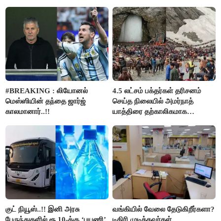
விஜய்..!!
#BREAKING : லியோனல்
4.5 லட்சம் பக்தர்கள் தரிசனம்
மெஸ்ஸியின் தந்தை ஜார்ஜ்
செய்த நிலையில் அமர்நாத்
காலமானார்..!!
யாத்திரை தற்காலிகமாக
நிறுத்தம்..!!
குட் நியூஸ்..!! இனி அரசு
வங்கியில் வேலை தேடுகிறீர்களா?
பேருந்துகளில் ரூ.10-க்கு ‘பயணி’
டிகிரி முடித்தவர்கள்