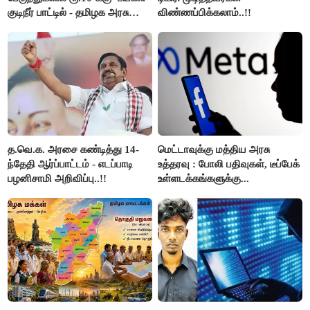
குடிநீர் பாட்டில் - தமிழக அரசு
விண்ணப்பிக்கலாம்..!!
அறிவிப்பு..!!
த.வெ.க. அரசை கண்டித்து 14-
மெட்டாவுக்கு மத்திய அரசு
ந்தேதி ஆர்ப்பாட்டம் - எடப்பாடி
உத்தரவு : போலி பதிவுகள், டீப்பேக்
பழனிசாமி அறிவிப்பு..!!
உள்ளடக்கங்களுக்கு...