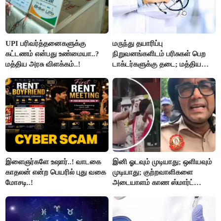
UPI பரிவர்த்தனைகளுக்கு
மருந்து தயாரிப்பு
கட்டணம் என்பது உண்மையா..?
நிறுவனங்களிடம் பரிசுகள் பெற
மத்திய அரசு விளக்கம்..!
டாக்டர்களுக்கு தடை; மத்திய
அரசு உத்தரவு..!
இளைஞர்களே உஷார்..! வாடகை
இனி ஓடவும் முடியாது; ஒளியவும்
காதலன் என்ற பெயரில் புது வகை
முடியாது; குற்றவாளிகளை
மோசடி..!
அடையாளம் காண ஸ்மார்ட்
கண்ணாடிகளை பயன்படுத்த
போலீசார் முடிவு..!