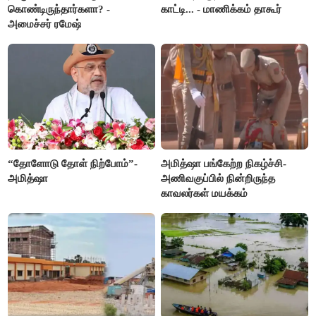
கொண்டிருந்தார்களா? -
காட்டி... - மாணிக்கம் தாகூர்
அமைச்சர் ரமேஷ்
“தோளோடு தோள் நிற்போம்”-
அமித்ஷா பங்கேற்ற நிகழ்ச்சி-
அமித்ஷா
அணிவகுப்பில் நின்றிருந்த
காவலர்கள் மயக்கம்