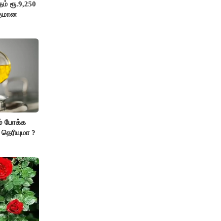
ம் ரூ.9,250
ுதமான
் போக்க
 தெரியுமா ?