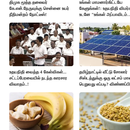
திமுக மூத்த தலைவர்
உங்கள் மாமனார்கிட்டயே
கே.என்.நேருவுக்கு சென்னை உயர்
கேளுங்கள்!: உதயநிதி விமர்ச
நீதிமன்றம் நோட்டீஸ்!
உடனே "உங்கள் அப்பாவிடம்
கேளுங்கள்" என ஆதவ் அர்
பதிலடி!
உதயநிதி வைத்த 4 கேள்விகள்...
தமிழ்நாட்டில் வீட்டு சோலார்
சட்டப்பேரவையில் நடந்த காரசார
சிஸ்டத்துக்கு ஒரு லட்சம் ம
விவாதம்..!
பெறுவது எப்படி? விண்ணப்பி
எப்படி?