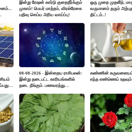
இன்று ரேஷன் கார்டு குறைதீர்க்கும்
ஒரு முறை முதலீடு, மாத
னம்...
முகாம்! பெயர் மாற்றம், விரல்ரேகை
வருமானம் தரும் அற்ப
பதிவு செய்ய அரிய வாய்ப்பு!
திட்டம்..!
ஜுனா
08-08-2026 - இன்றைய ராசிபலன்:
கண்ணின் கருவளையம
ானியம்
இன்று தடைபட்ட காரியங்களில்
எந்த எண்ணெய் உதவும்
ப்பது
தடை நீங்கும். பணவரத்து
எதிர்பார்த்தபடி இருக்கும். ஆன்மீக
எண்ணம் அதிகரிக்கும்..!