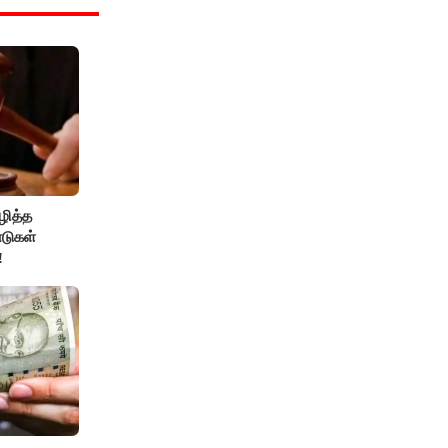
ழித்த
டுகள்
!