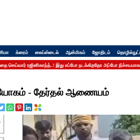
னிமா
க்ரைம்
லைப்ஸ்டைல்
ஆன்மிகம்
ஜோதிடம்
தொழில்நுட்
நியோகம் - தேர்தல் ஆணையம்