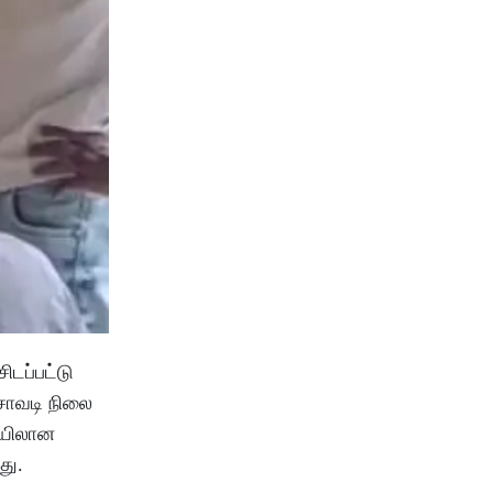
ிடப்பட்டு
 சாவடி நிலை
ையிலான
து.