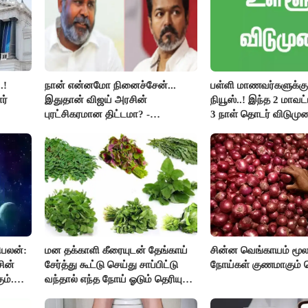
.!
நான் என்னமோ நினைச்சேன்...
பள்ளி மாணவர்களுக்கு 
ர்
இதுதான் விஜய் அரசின்
நியூஸ்..! இந்த 2 மாவட
புரட்சிகரமான திட்டமா? -
3 நாள் தொடர் விடுமுற
ஆர்.பி.உதயகுமார்..!
ிபலன்:
மன தக்காளி கீரையுடன் தேங்காய்
சின்ன வெங்காயம் மூல
ின்
சேர்த்து கூட்டு செய்து சாப்பிட்டு
நோய்கள் குணமாகும் த
ம்.
வந்தால் எந்த நோய் ஓடும் தெரியுமா
ுகளை
?
ை..!