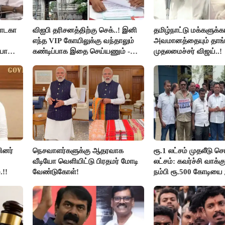
நாடகா
விஐபி தரிசனத்திற்கு செக்..! இனி
தமிழ்நாட்டு மக்களுக்
எந்த VIP கோயிலுக்கு வந்தாலும்
அவமானத்தையும் தாங்
யா
கண்டிப்பாக இதை செய்யணும் -
முதலமைச்சர் விஜய்..!
அமைச்சர் ரமேஷ்..!
ினர்
நெசவாளர்களுக்கு ஆதரவாக
ரூ.1 லட்சம் முதலீடு செ
வீடியோ வெளியிட்டு பிரதமர் மோடி
லட்சம்: கவர்ச்சி வாக்
.!!
வேண்டுகோள்!
நம்பி ரூ.500 கோடியை
திருப்பூர் மக்கள்!