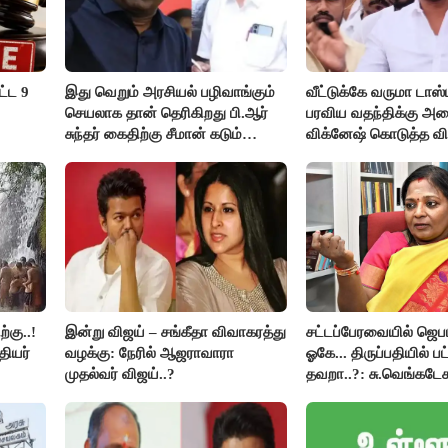
ட்ட 9
இது வெறும் அரசியல் பழிவாங்கும்
வீட்டுக்கே வருமா டாஸ்
செயலாக தான் தெரிகிறது பி.ஆர்
பரவிய வதந்திக்கு அம
சுந்தர் கைதிற்கு சீமான் கடும்
விக்னேஷ் கொடுத்த வி
கண்டனம்..!
்கு..!
இன்று விஜய் – சங்கீதா விவாகரத்து
சட்டப்பேரவையில் ஜெ
தியர்
வழக்கு: நேரில் ஆஜராவாரா
ஓகே... திருப்பதியில் ப
முதல்வர் விஜய்..?
தவறா..?: சு.வெங்கடேச
திருமாவளவனுக்கு தம
கேள்வி..!