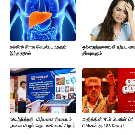
கல்லீரல் சீராக செயல்பட உதவும்
ஒற்றைத்தலைவலி ஏற்பட கா
இந்த ஜூஸ்
தீர்வுகளும்
'வெற்றித்தறி' விற்பனை நிலையம்-
அஜித்தின் 'டேர் டெவில்' ப்ரீ-
நாளை விஜய் தொடங்கிவைக்கிறார்
பிசினஸ் ரூ.185 கோடி?