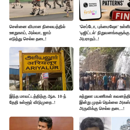
சென்னை விமான நிலையத்தில்
'செப்டோ, புக்மைஷோ' உள்ளி
ஊறுகாய், அல்வா, ஜாம்
'டிஜிட்டல்' நிறுவனங்களுக்கு
எடுத்து செல்ல தடை!
அபராதம்..!
இந்த மாவட்டத்திற்கு ஆக. 10-ந்
சுற்றுலா பயணிகள் கவனத்திற
தேதி உள்ளூர் விடுமுறை..!
இன்று முதல் நெல்லை அகஸ்
அருவிக்கு செல்ல தடை..!