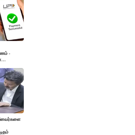
ணம் -
ா
 மீனவர்களை
டிதம்