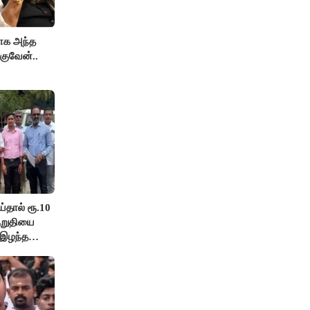
காக அந்த
குவேன்..
ய்தால் ரூ.10
குறுதியை
 இழந்த