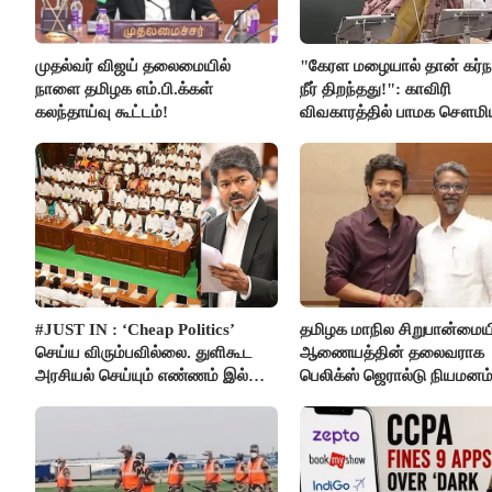
முதல்வர் விஜய் தலைமையில்
"கேரள மழையால் தான் கர்
நாளை தமிழக எம்.பி.க்கள்
நீர் திறந்தது!": காவிரி
கலந்தாய்வு கூட்டம்!
விவகாரத்தில் பாமக சௌமி
அன்புமணி சாடல்!
#JUST IN : ‘Cheap Politics’
தமிழக மாநில சிறுபான்மைய
செய்ய விரும்பவில்லை. துளிகூட
ஆணையத்தின் தலைவராக
அரசியல் செய்யும் எண்ணம் இல்லை
பெலிக்ஸ் ஜெரால்டு நியமனம்
- உதயநிதிக்கு முதல்வர் விஜய்
பதில்!