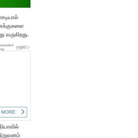
சடியால்
 கணக்குகளை
து வருகிறது.
தியாவில்
 நிறுவனம்