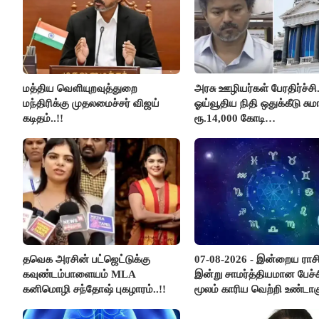
மத்திய வெளியுறவுத்துறை
அரசு ஊழியர்கள் பேரதிர்ச்சி.
மந்திரிக்கு முதலமைச்சர் விஜய்
ஓய்வூதிய நிதி ஒதுக்கீடு சுமா
கடிதம்..!!
ரூ.14,000 கோடி
குறைக்கப்பட்டுள்ளது..!
தவெக அரசின் பட்ஜெட்டுக்கு
07-08-2026 - இன்றைய ராச
கவுண்டம்பாளையம் MLA
இன்று சாமர்த்தியமான பேச்ச
கனிமொழி சந்தோஷ் புகழாரம்..!!
மூலம் காரிய வெற்றி உண்டாகு
அடுத்தவரை நம்பி பொறுப்ப
ஒப்படைப்பதில் கவனம் தேவ