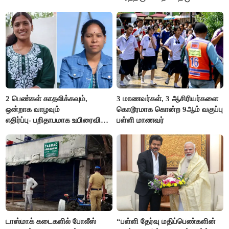
எம்.எல்.ஏ.நெகிழ்ச்சி
2 பெண்கள் காதலிக்கவும்,
3 மாணவர்கள், 3 ஆசிரியர்களை
ஒன்றாக வாழவும்
கொடூரமாக கொன்ற 9ஆம் வகுப்பு
எதிர்ப்பு- பறிதாபமாக உயிரைவிட்ட
பள்ளி மாணவர்
ஜோடி
டாஸ்மாக் கடைகளில் போலீஸ்
“பள்ளி தேர்வு மதிப்பெண்களின்