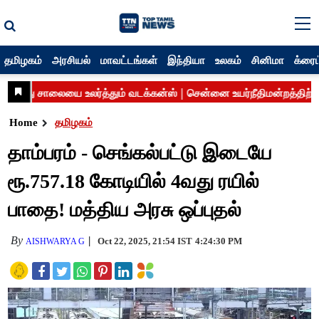
தமிழகம்
அரசியல்
மாவட்டங்கள்
இந்தியா
உலகம்
சினிமா
க்ரைம
Home
தமிழகம்
தாம்பரம் - செங்கல்பட்டு இடையே
ரூ.757.18 கோடியில் 4வது ரயில்
பாதை! மத்திய அரசு ஒப்புதல்
By
Oct 22, 2025, 21:54 IST
4:24:30 PM
AISHWARYA G