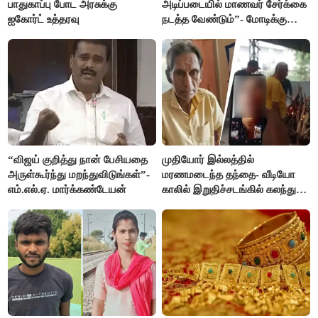
பாதுகாப்பு போட அரசுக்கு
அடிப்படையில் மாணவர் சேர்க்கை
ஐகோர்ட் உத்தரவு
நடத்த வேண்டும்”- மோடிக்கு
விஜய் கடிதம்
“விஜய் குறித்து நான் பேசியதை
முதியோர் இல்லத்தில்
அருள்கூர்ந்து மறந்துவிடுங்கள்”-
மரணமடைந்த தந்தை- வீடியோ
எம்.எல்.ஏ. மார்க்கண்டேயன்
காலில் இறுதிச்சடங்கில் கலந்து
கொண்ட மகள்கள்