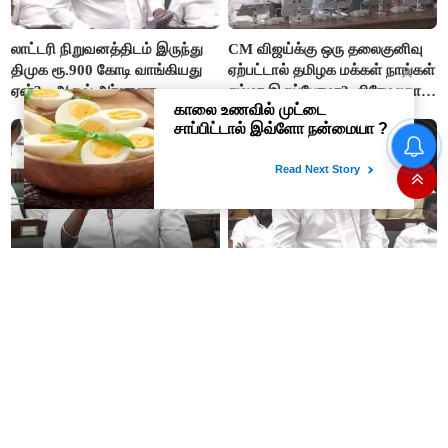
லாட்டரி நிறுவனத்திடம் இருந்து
CM விஜய்க்கு ஒரு தலைகுனிவு
திமுக ரூ.900 கோடி வாங்கியது
ஏற்பட்டால் தமிழக மக்கள் நாங்கள்
ஏன்? - ஆதவ் அர்ஜுனா
சும்மா இருப்போமா?- பிரேமலதா
விஜயகாந்த்
#BREAKING ஷாக் கொடுத்த
தங்கம் விலை! அதிரடி விலை
உயர்வு
“ஊழலை ஒழித்ததால் டாஸ்மாக்
இப்போது நடக்கும் ஆட்சியும்
வருமானம் அதிகரித்தது”-
ஜெயலலிதா ஆட்சிதான் –
அமைச்சர் விக்னேஷ்
சட்டமன்றத்தில் அமைச்சர் ஆதவ்
அர்ஜுனா அதிரடி பேச்சு!