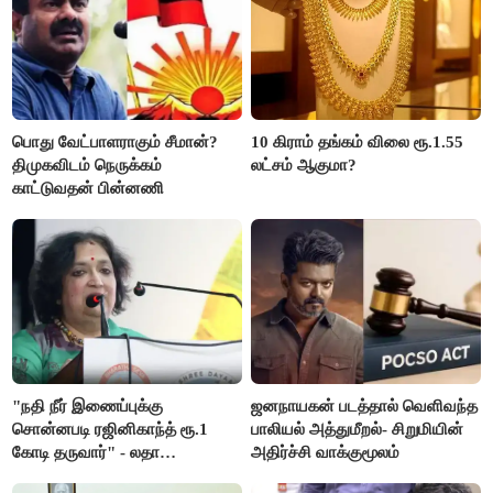
பொது வேட்பாளராகும் சீமான்?
10 கிராம் தங்கம் விலை ரூ.1.55
திமுகவிடம் நெருக்கம்
லட்சம் ஆகுமா?
காட்டுவதன் பின்னணி
"நதி நீர் இணைப்புக்கு
ஜனநாயகன் படத்தால் வெளிவந்த
சொன்னபடி ரஜினிகாந்த் ரூ.1
பாலியல் அத்துமீறல்- சிறுமியின்
கோடி தருவார்" - லதா
அதிர்ச்சி வாக்குமூலம்
ரஜினிகாந்த்