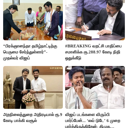
“பிரக்ஞானந்தா தமிழ்நாட்டிற்கு
#BREAKING வறட்சி பாதிப்பை
பெருமை சேர்த்துள்ளார்”-
சமாளிக்க ரூ.288.97 கோடி நிதி
முதல்வர் விஜய்
ஒதுக்கீடு
அறநிலைத்துறை அதிரடியால் ரூ.9
விஜய் படங்களை விரும்பி
கோடி பாக்கி வசூல்
பார்ப்பேன்... ‘லவ் டுடே’ 6 முறை
பார்த்திருக்கிறேன்- திமுக