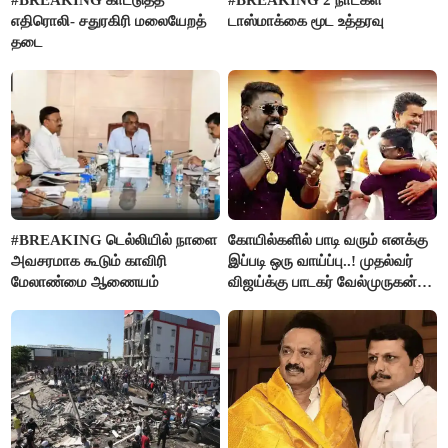
#BREAKING காட்டுத்தீ
#BREAKING 2 நாட்கள்
எதிரொலி- சதுரகிரி மலையேறத்
டாஸ்மாக்கை மூட உத்தரவு
தடை
#BREAKING டெல்லியில் நாளை
கோயில்களில் பாடி வரும் எனக்கு
அவசரமாக கூடும் காவிரி
இப்படி ஒரு வாய்ப்பு..! முதல்வர்
மேலாண்மை ஆணையம்
விஜய்க்கு பாடகர் வேல்முருகன்
நன்றி