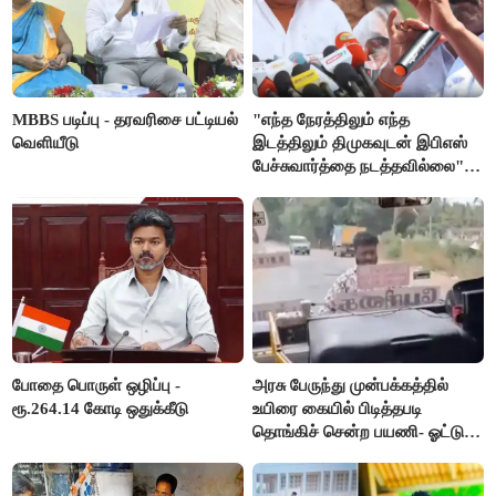
MBBS படிப்பு - தரவரிசை பட்டியல்
"எந்த நேரத்திலும் எந்த
வெளியீடு
இடத்திலும் திமுகவுடன் இபிஎஸ்
பேச்சுவார்த்தை நடத்தவில்லை" -
அக்ரி கிருஷ்ணமூர்த்தி
போதை பொருள் ஒழிப்பு -
அரசு பேருந்து முன்பக்கத்தில்
ரூ.264.14 கோடி ஒதுக்கீடு
உயிரை கையில் பிடித்தபடி
தொங்கிச் சென்ற பயணி- ஓட்டுநர்
சஸ்பெண்ட்