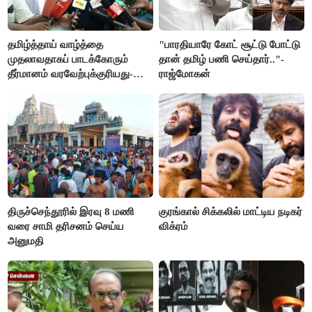
தமிழ்த்தாய் வாழ்த்தை
"பாரதியாரே கோட் சூட்டு போட்டு
முதலாவதாகப் பாடக்கோரும்
தான் தமிழ் பணி செய்தார்.."-
தீர்மானம் வரவேற்புக்குரியது-
ராஜ்மோகன்
சீமான்
திருச்செந்தூரில் இரவு 8 மணி
குரங்கால் சிக்கலில் மாட்டிய நடிகர்
வரை சாமி தரிசனம் செய்ய
விக்ரம்
அனுமதி