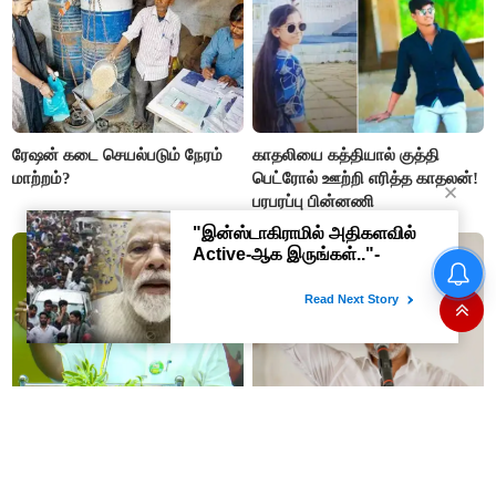
ரேஷன் கடை செயல்படும் நேரம்
காதலியை கத்தியால் குத்தி
மாற்றம்?
பெட்ரோல் ஊற்றி எரித்த காதலன்!
பரபரப்பு பின்னணி
“அண்ணி த்ரிஷாவுக்காக சண்டை
தவெக ஆட்சி 100 நாட்கள்..
போடுறாங்க”- மேடையில்
இதுவரை செஞ்சது என்ன? லிஸ்ட்
அவதூறு பேசிய
எடுக்க முதல்வர் விஜய் உத்தரவு
ஆர்.பி.உதயகுமார் மீது புகார்