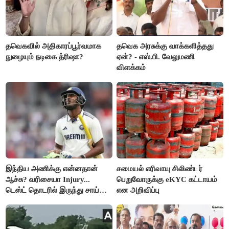
தவெகவில் அதிகாரப்பூர்வமாக
தவெக அரசுக்கு வாக்களித்தது
நுழையும் நடிகை த்ரிஷா?
ஏன்? - எஸ்.பி. வேலுமணி
விளக்கம்
இந்திய அணிக்கு என்னதான்
சமையல் எரிவாயு சிலிண்டர்
ஆச்சு? வரிசையா Injury...
பெறுவோருக்கு eKYC கட்டாயம்
டெஸ்ட் தொடரில் இருந்து சாய்
என அறிவிப்பு
சுதர்சனும் விலகல்