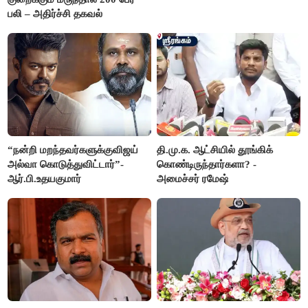
பலி – அதிர்ச்சி தகவல்
“நன்றி மறந்தவர்களுக்குவிஜய்
தி.மு.க. ஆட்சியில் தூங்கிக்
அல்வா கொடுத்துவிட்டார்”-
கொண்டிருந்தார்களா? -
ஆர்.பி.உதயகுமார்
அமைச்சர் ரமேஷ்