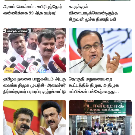
அசாம் வெள்ளம் - உயிரிழந்தோர்
காருக்குள்
எண்ணிக்கை 99 ஆக உயர்வு!
விளையாடிக்கொண்டிருந்த
சிறுவன் மூச்சு திணறி பலி
தமிழக நலனை பாஜகவிடம் அடகு
தொகுதி மறுவரையறை
வைக்க திமுக முயற்சி- அமைச்சர்
கூட்டத்தில் திமுக, அதிமுக
நிர்மல்குமார் பரபரப்பு குற்றச்சாட்டு
எம்பிக்கள் பங்கேற்காதது
வருத்தமளிக்கிறது- ப.சிதம்பரம்