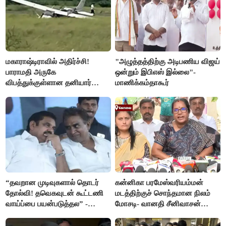
மகாராஷ்டிராவில் அதிர்ச்சி!
"அழுத்தத்திற்கு அடிபணிய விஜய்
பாராமதி அருகே
ஒன்றும் இபிஎஸ் இல்லை"-
விபத்துக்குள்ளான தனியார்
மாணிக்கம்தாகூர்
பயிற்சி விமானம்
“தவறான முடிவுகளால் தொடர்
கன்னிகா பரமேஸ்வரியம்மன்
தோல்வி! தவெகவுடன் கூட்டணி
மடத்திற்குச் சொந்தமான நிலம்
வாய்ப்பை பயன்படுத்தல” -
மோசடி- வானதி சீனிவாசன்
இபிஎஸ் மீது சரமாரி குற்றச்சாட்டு
கண்டனம்