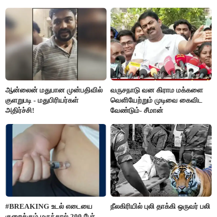
கிடைக்கும்னு சொல்றாங்க”-
மார்க்கண்டேயன்
ஆன்லைன் மதுபான முன்பதிவில்
வருசநாடு வன கிராம மக்களை
குளறுபடி - மதுபிரியர்கள்
வெளியேற்றும் முடிவை கைவிட
அதிர்ச்சி!
வேண்டும்- சீமான்
#BREAKING உடல் எடையை
நீலகிரியில் புலி தாக்கி ஒருவர் பலி
குறைக்கும் மருந்தால் 200 பேர்