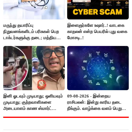
மருந்து தயாரிப்பு
இளைஞர்களே உஷார்..! வாடகை
நிறுவனங்களிடம் பரிசுகள் பெற
காதலன் என்ற பெயரில் புது வகை
டாக்டர்களுக்கு தடை; மத்திய
மோசடி..!
அரசு உத்தரவு..!
இனி ஓடவும் முடியாது; ஒளியவும்
09-08-2026 - இன்றைய
முடியாது; குற்றவாளிகளை
ராசிபலன்: இன்று காரிய தடை
அடையாளம் காண ஸ்மார்ட்
நீங்கும். வாழ்க்கை வளம் பெறும்.
கண்ணாடிகளை பயன்படுத்த
எதிரில் இருப்பவர்களை
போலீசார் முடிவு..!
எடைபோடுவது நல்லது..!