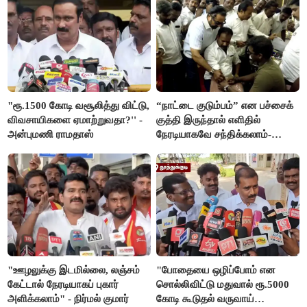
"ரூ.1500 கோடி வசூலித்து விட்டு,
“நாட்டை குடும்பம்” என பச்சைக்
விவசாயிகளை ஏமாற்றுவதா?'' -
குத்தி இருந்தால் எளிதில்
அன்புமணி ராமதாஸ்
நேரடியாகவே சந்திக்கலாம்-
சரத்குமார்
"ஊழலுக்கு இடமில்லை, லஞ்சம்
"போதையை ஒழிப்போம் என
கேட்டால் நேரடியாகப் புகார்
சொல்லிவிட்டு மதுவால் ரூ.5000
அளிக்கலாம்" - நிர்மல் குமார்
கோடி கூடுதல் வருவாய்