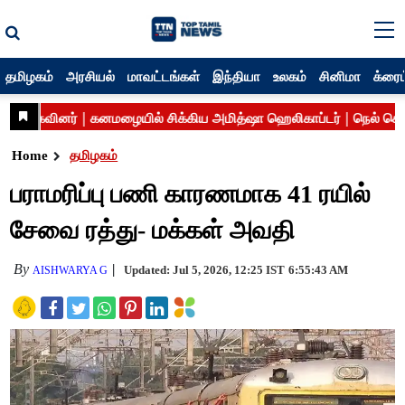
தமிழகம்
அரசியல்
மாவட்டங்கள்
இந்தியா
உலகம்
சினிமா
க்ரைம
Home
தமிழகம்
பராமரிப்பு பணி காரணமாக 41 ரயில்
சேவை ரத்து- மக்கள் அவதி
By
Updated: Jul 5, 2026, 12:25 IST
6:55:43 AM
AISHWARYA G