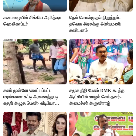
கனமழையில் சிக்கிய அமித்ஷா
நெல் கொள்முதல் நிறுத்தம்-
ஹெலிகாப்டர்
தவெக அரசுக்கு அன்புமணி
கண்டனம்
கண் முன்னே வெட்டப்பட்ட
சமூக நீதி பேசும் DMK கடந்த
மரங்களை கட்டி அணைத்தபடி
ஆட்சியில் ஊழல் செய்தனர்-
கதறி அழுத பெண்- வீடியோ
அமைச்சர் அருண்ராஜ்
வைரல்