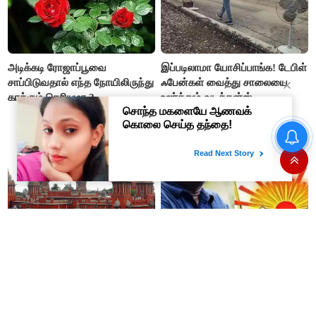
அடிக்கடி ரோஜாப்பூவை
இப்படிலாமா யோசிப்பாங்க! டேபிள்
சாப்பிடுவதால் எந்த நோயிலிருந்து
ஃபேன்கள் வைத்து சாலையை
காக்கும் தெரியுமா ?
உலர்த்தும் வடக்கன்ஸ்
'வெற்றி தறி' விற்பனை
நிலையங்களை தொடங்கி
வைத்தார் முதலமைச்சர் விஜய்..!
சென்னை உயர்நீதிமன்றத்திற்கு
பொது வேட்பாளராகும் சீமான்?
புதிதாக 15 நீதிபதிகள் நியமனம்
திமுகவிடம் நெருக்கம்
காட்டுவதன் பின்னணி