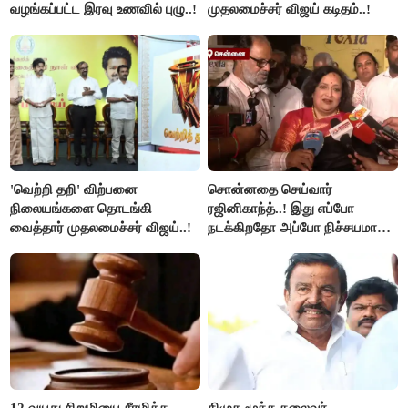
வழங்கப்பட்ட இரவு உணவில் புழு..!
முதலமைச்சர் விஜய் கடிதம்..!
'வெற்றி தறி' விற்பனை
சொன்னதை செய்வார்
நிலையங்களை தொடங்கி
ரஜினிகாந்த்..! இது எப்போ
வைத்தார் முதலமைச்சர் விஜய்..!
நடக்கிறதோ அப்போ நிச்சயமாக
ரஜினி ₹1 கோடி தருவார் - லதா
ரஜினிகாந்த்..!
12 வயது சிறுமியை சீரழித்த
திமுக மூத்த தலைவர்