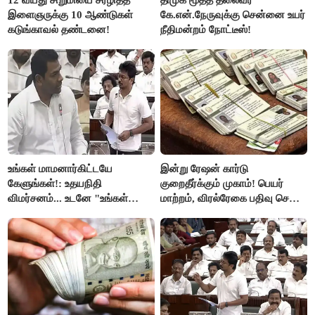
இளைஞருக்கு 10 ஆண்டுகள்
கே.என்.நேருவுக்கு சென்னை உயர்
கடுங்காவல் தண்டனை!
நீதிமன்றம் நோட்டீஸ்!
உங்கள் மாமனார்கிட்டயே
இன்று ரேஷன் கார்டு
கேளுங்கள்!: உதயநிதி
குறைதீர்க்கும் முகாம்! பெயர்
விமர்சனம்... உடனே "உங்கள்
மாற்றம், விரல்ரேகை பதிவு செய்ய
அப்பாவிடம் கேளுங்கள்" என
அரிய வாய்ப்பு!
ஆதவ் அர்ஜுனா பதிலடி!