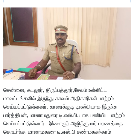
சென்னை, கடலூர், திருப்பத்தூர்,சேலம் உள்ளிட்ட
மாவட்டங்களில் இருந்து காவல் அதிகாரிகள் மாற்றம்
செய்யப்பட்டுள்ளனர். காரைக்குடி டிஎஸ்பியாக இருந்த
பார்த்திபன், மானாமதுரை டி.எஸ்.பி.யாக பணியிட மாற்றம்
செய்யப்பட்டுள்ளார். இளைஞர் அஜித்குமார் மரணத்தை
தொடர்ந்து மானாமதுரை டி.எஸ்.பி சண்முகசுந்தரம்