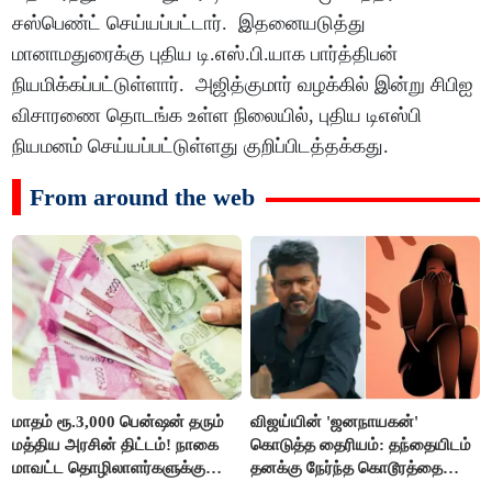
சஸ்பெண்ட் செய்யப்பட்டார். இதனையடுத்து
மானாமதுரைக்கு புதிய டி.எஸ்.பி.யாக பார்த்திபன்
நியமிக்கப்பட்டுள்ளார். அஜித்குமார் வழக்கில் இன்று சிபிஐ
விசாரணை தொடங்க உள்ள நிலையில், புதிய டிஎஸ்பி
நியமனம் செய்யப்பட்டுள்ளது குறிப்பிடத்தக்கது.
From around the web
மாதம் ரூ.3,000 பென்ஷன் தரும்
விஜய்யின் 'ஜனநாயகன்'
மத்திய அரசின் திட்டம்! நாகை
கொடுத்த தைரியம்: தந்தையிடம்
மாவட்ட தொழிலாளர்களுக்கு
தனக்கு நேர்ந்த கொடூரத்தை
ஆட்சியர் வெளியிட்ட சூப்பர்
கூறிய சிறுமி!