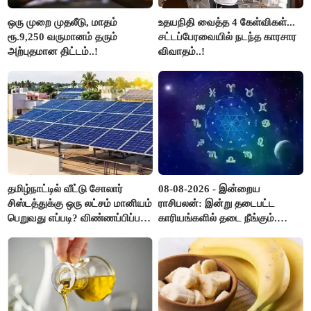
ஒரு முறை முதலீடு, மாதம்
உதயநிதி வைத்த 4 கேள்விகள்...
ரூ.9,250 வருமானம் தரும்
சட்டப்பேரவையில் நடந்த காரசார
அற்புதமான திட்டம்..!
விவாதம்..!
தமிழ்நாட்டில் வீட்டு சோலார்
08-08-2026 - இன்றைய
சிஸ்டத்துக்கு ஒரு லட்சம் மானியம்
ராசிபலன்: இன்று தடைபட்ட
பெறுவது எப்படி? விண்ணப்பிப்பது
காரியங்களில் தடை நீங்கும்.
எப்படி?
பணவரத்து எதிர்பார்த்தபடி
இருக்கும். ஆன்மீக எண்ணம்
அதிகரிக்கும்..!