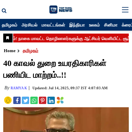
தமிழகம்
அரசியல்
மாவட்டங்கள்
இந்தியா
உலகம்
சினிமா
க்ரைம
Home
தமிழகம்
40 காவல் துறை உயரதிகாரிகள்
பணியிட மாற்றம்..!!
By
Updated: Jul 14, 2025, 09:37 IST
4:07:03 AM
RAMYA K