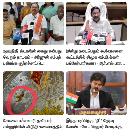
செய்தி!
உதயநிதி ஸ்டாலின் கைது என்பது
இன்று நடைபெறும் ஆலோசனை
வெறும் நாடகம் - அர்ஜுன் சம்பத்
கூட்டத்தில் திமுக எம்.பி.க்கள்
பகிரங்க குற்றச்சாட்டு..!
பங்கேற்பார்களா?- ஆர்.எஸ்.பாரதி
விளக்கம்..!
கோவை ஈச்சனாரி தனியார்
இந்த படிப்பிற்கு 'நீட்' தேர்வு
கல்லூரியின் விடுதி உணவகத்தில்
வேண்டாமே - பிரதமர் மோடிக்கு