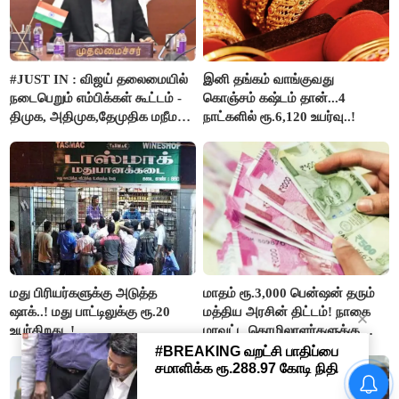
#JUST IN : விஜய் தலைமையில்
இனி தங்கம் வாங்குவது
நடைபெறும் எம்பிக்கள் கூட்டம் -
கொஞ்சம் கஷ்டம் தான்...4
திமுக, அதிமுக,தேமுதிக மநீம
நாட்களில் ரூ.6,120 உயர்வு..!
புறக்கணிப்பு..!
மது பிரியர்களுக்கு அடுத்த
மாதம் ரூ.3,000 பென்ஷன் தரும்
ஷாக்..! மது பாட்டிலுக்கு ரூ.20
மத்திய அரசின் திட்டம்! நாகை
உயர்கிறது..!
மாவட்ட தொழிலாளர்களுக்கு
ஆட்சியர் வெளியிட்ட சூப்பர்
செய்தி!
தமிழக மக்களவை தொகுதிகள்
59 ஆக உயரும்: உத்தேச பட்டியல்