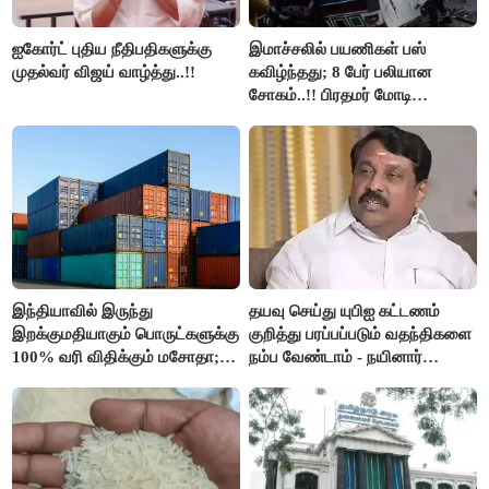
ஐகோர்ட் புதிய நீதிபதிகளுக்கு
இமாச்சலில் பயணிகள் பஸ்
முதல்வர் விஜய் வாழ்த்து..!!
கவிழ்ந்தது; 8 பேர் பலியான
சோகம்..!! பிரதமர் மோடி
இரங்கல்..!!
இந்தியாவில் இருந்து
தயவு செய்து யுபிஐ கட்டணம்
இறக்குமதியாகும் பொருட்களுக்கு
குறித்து பரப்பப்படும் வதந்திகளை
100% வரி விதிக்கும் மசோதா;
நம்ப வேண்டாம் - நயினார்
அமெரிக்கா நிறைவேற்றம்..!!
நாகேந்திரன்..!!