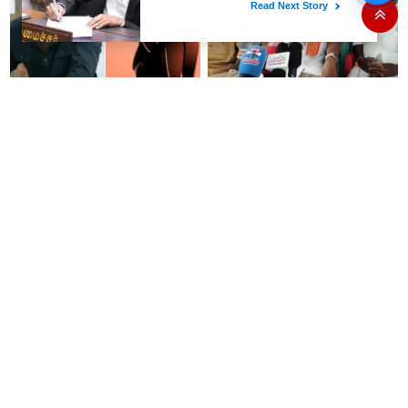
இதோ!
விஜய்யின் 'ஜனநாயகன்'
உதயநிதி ஸ்டாலின் கைது என்பது
கொடுத்த தைரியம்: தந்தையிடம்
வெறும் நாடகம் - அர்ஜுன் சம்பத்
தனக்கு நேர்ந்த கொடூரத்தை
பகிரங்க குற்றச்சாட்டு..!
கூறிய சிறுமி!
இன்று நடைபெறும் ஆலோசனை
கோவை ஈச்சனாரி தனியார்
கூட்டத்தில் திமுக எம்.பி.க்கள்
கல்லூரியின் விடுதி உணவகத்தில்
பங்கேற்பார்களா?- ஆர்.எஸ்.பாரதி
வழங்கப்பட்ட இரவு உணவில் புழு..!
விளக்கம்..!