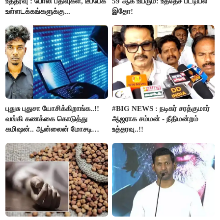
உத்தரவு : போலி பதிவுகள், டீப்பேக்
59 ஆக உயரும்: உத்தேச பட்டியல்
உள்ளடக்கங்களுக்கு...
இதோ!
புதுசு புதுசா யோசிக்கிறாங்க..!!
#BIG NEWS : நடிகர் சரத்குமார்
வங்கி கணக்கை கொடுத்து
ஆஜராக சம்மன் - நீதிமன்றம்
கமிஷன்.. ஆன்லைன் மோசடி
உத்தரவு..!!
கும்பலுக்கு உதவிய வாலிபர்
கைது..!!