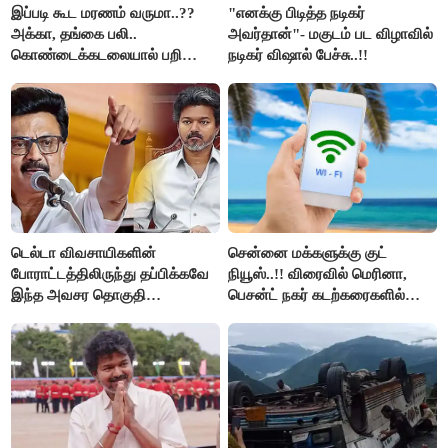
இப்படி கூட மரணம் வருமா..??
"எனக்கு பிடித்த நடிகர்
அக்கா, தங்கை பலி..
அவர்தான்"- மகுடம் பட விழாவில்
கொண்டைக்கடலையால் பறிபோன
நடிகர் விஷால் பேச்சு..!!
உயிர்கள்..!!
டெல்டா விவசாயிகளின்
சென்னை மக்களுக்கு குட்
போராட்டத்திலிருந்து தப்பிக்கவே
நியூஸ்..!! விரைவில் மெரினா,
இந்த அவசர தொகுதி
பெசன்ட் நகர் கடற்கரைகளில்
மறுவரையறை நாடகத்தை
இலவச Wi-Fi வசதி..!!
அரங்கேற்றுகிறார் முதலமைச்சர் -
திமுக ஐடி விங்..!!