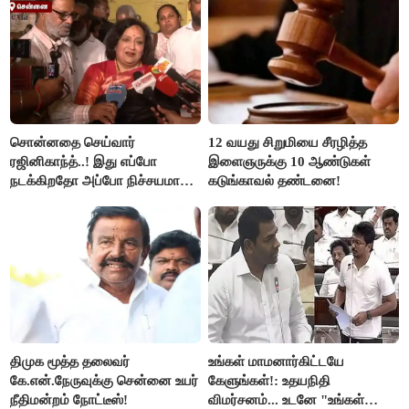
சொன்னதை செய்வார்
12 வயது சிறுமியை சீரழித்த
ரஜினிகாந்த்..! இது எப்போ
இளைஞருக்கு 10 ஆண்டுகள்
நடக்கிறதோ அப்போ நிச்சயமாக
கடுங்காவல் தண்டனை!
ரஜினி ₹1 கோடி தருவார் - லதா
ரஜினிகாந்த்..!
திமுக மூத்த தலைவர்
உங்கள் மாமனார்கிட்டயே
கே.என்.நேருவுக்கு சென்னை உயர்
கேளுங்கள்!: உதயநிதி
நீதிமன்றம் நோட்டீஸ்!
விமர்சனம்... உடனே "உங்கள்