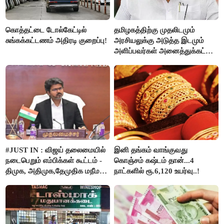
கொத்தட்டை டோல்கேட்டில்
தமிழகத்திற்கு முதலிடமும்
சுங்கக்கட்டணம் அதிரடி குறைப்பு!
அரசியலுக்கு அடுத்த இடமும்
அளிப்பவர்கள் அனைத்துக்கட்சி
கூட்டத்தில் நிச்சயம்
பங்கேற்பார்கள் - மாணிக்கம்
தாகூர்..!!
#JUST IN : விஜய் தலைமையில்
இனி தங்கம் வாங்குவது
நடைபெறும் எம்பிக்கள் கூட்டம் -
கொஞ்சம் கஷ்டம் தான்...4
திமுக, அதிமுக,தேமுதிக மநீம
நாட்களில் ரூ.6,120 உயர்வு..!
புறக்கணிப்பு..!