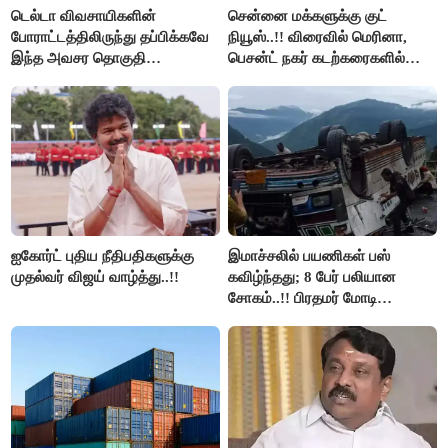
டெல்டா விவசாயிகளின்
சென்னை மக்களுக்கு குட்
போராட்டத்திலிருந்து தப்பிக்கவே
நியூஸ்..!! விரைவில் மெரினா,
இந்த அவசர தொகுதி
பெசன்ட் நகர் கடற்கரைகளில்
மறுவரையறை நாடகத்தை
இலவச Wi-Fi வசதி..!!
அரங்கேற்றுகிறார் முதலமைச்சர் -
திமுக ஐடி விங்..!!
ஐகோர்ட் புதிய நீதிபதிகளுக்கு
இமாச்சலில் பயணிகள் பஸ்
முதல்வர் விஜய் வாழ்த்து..!!
கவிழ்ந்தது; 8 பேர் பலியான
சோகம்..!! பிரதமர் மோடி
இரங்கல்..!!