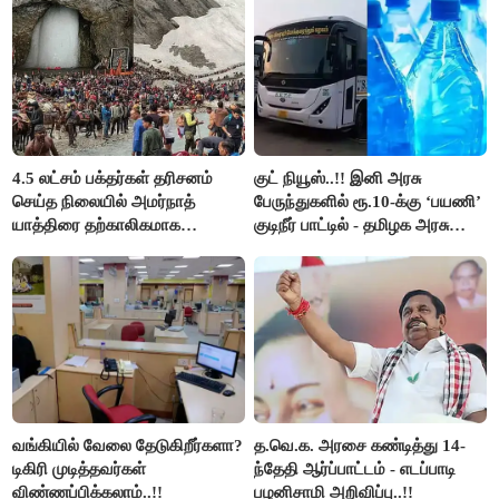
4.5 லட்சம் பக்தர்கள் தரிசனம்
குட் நியூஸ்..!! இனி அரசு
செய்த நிலையில் அமர்நாத்
பேருந்துகளில் ரூ.10-க்கு ‘பயணி’
யாத்திரை தற்காலிகமாக
குடிநீர் பாட்டில் - தமிழக அரசு
நிறுத்தம்..!!
அறிவிப்பு..!!
வங்கியில் வேலை தேடுகிறீர்களா?
த.வெ.க. அரசை கண்டித்து 14-
டிகிரி முடித்தவர்கள்
ந்தேதி ஆர்ப்பாட்டம் - எடப்பாடி
விண்ணப்பிக்கலாம்..!!
பழனிசாமி அறிவிப்பு..!!