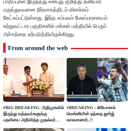
பாதிப்புகள் இருந்தது என்பது குறித்து தனியார்
மருத்துவமனை நிர்வாகத்திடம் விளக்கம்
கேட்கப்பட்டுள்ளது. இந்த சம்பவம் மேலப்பாளையம்
சுற்றுவட்டார பகுதிகளில் மக்கள் மத்தியில் பெரும்
அச்சத்தை ஏற்படுத்தியிருக்கிறது.
From around the web
#BIG BREAKING: அதிமுகவில்
#BREAKING : லியோனல்
இருந்து வந்தவர்களுக்கு
மெஸ்ஸியின் தந்தை ஜார்ஜ்
பதவியை அறிவித்த முதல்வர்
காலமானார்..!!
விஜய்..!!