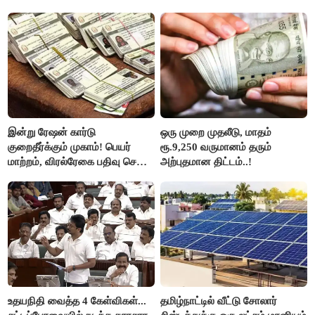
அப்பாவிடம் கேளுங்கள்" என
ஆதவ் அர்ஜுனா பதிலடி!
இன்று ரேஷன் கார்டு
ஒரு முறை முதலீடு, மாதம்
குறைதீர்க்கும் முகாம்! பெயர்
ரூ.9,250 வருமானம் தரும்
மாற்றம், விரல்ரேகை பதிவு செய்ய
அற்புதமான திட்டம்..!
அரிய வாய்ப்பு!
உதயநிதி வைத்த 4 கேள்விகள்...
தமிழ்நாட்டில் வீட்டு சோலார்