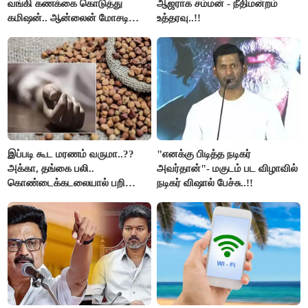
வங்கி கணக்கை கொடுத்து
ஆஜராக சம்மன் - நீதிமன்றம்
கமிஷன்.. ஆன்லைன் மோசடி
உத்தரவு..!!
கும்பலுக்கு உதவிய வாலிபர்
கைது..!!
இப்படி கூட மரணம் வருமா..??
"எனக்கு பிடித்த நடிகர்
அக்கா, தங்கை பலி..
அவர்தான்"- மகுடம் பட விழாவில்
கொண்டைக்கடலையால் பறிபோன
நடிகர் விஷால் பேச்சு..!!
உயிர்கள்..!!