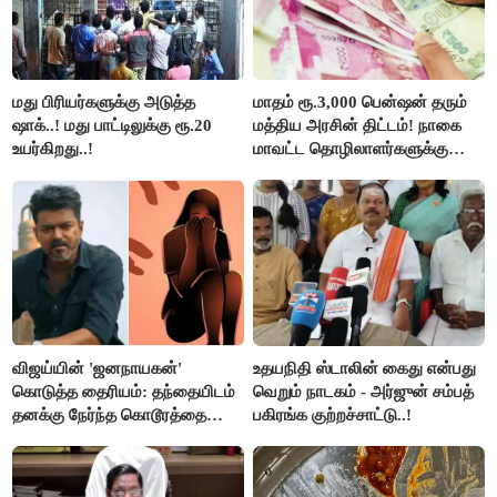
மது பிரியர்களுக்கு அடுத்த
மாதம் ரூ.3,000 பென்ஷன் தரும்
ஷாக்..! மது பாட்டிலுக்கு ரூ.20
மத்திய அரசின் திட்டம்! நாகை
உயர்கிறது..!
மாவட்ட தொழிலாளர்களுக்கு
ஆட்சியர் வெளியிட்ட சூப்பர்
செய்தி!
விஜய்யின் 'ஜனநாயகன்'
உதயநிதி ஸ்டாலின் கைது என்பது
கொடுத்த தைரியம்: தந்தையிடம்
வெறும் நாடகம் - அர்ஜுன் சம்பத்
தனக்கு நேர்ந்த கொடூரத்தை
பகிரங்க குற்றச்சாட்டு..!
கூறிய சிறுமி!