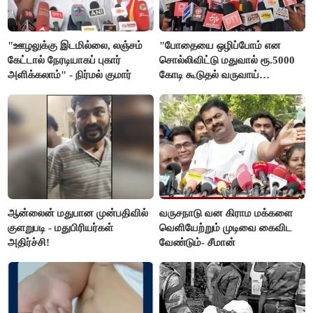
"ஊழலுக்கு இடமில்லை, லஞ்சம்
"போதையை ஒழிப்போம் என
கேட்டால் நேரடியாகப் புகார்
சொல்லிவிட்டு மதுவால் ரூ.5000
அளிக்கலாம்" - நிர்மல் குமார்
கோடி கூடுதல் வருவாய்
கிடைக்கும்னு சொல்றாங்க”-
மார்க்கண்டேயன்
ஆன்லைன் மதுபான முன்பதிவில்
வருசநாடு வன கிராம மக்களை
குளறுபடி - மதுபிரியர்கள்
வெளியேற்றும் முடிவை கைவிட
அதிர்ச்சி!
வேண்டும்- சீமான்