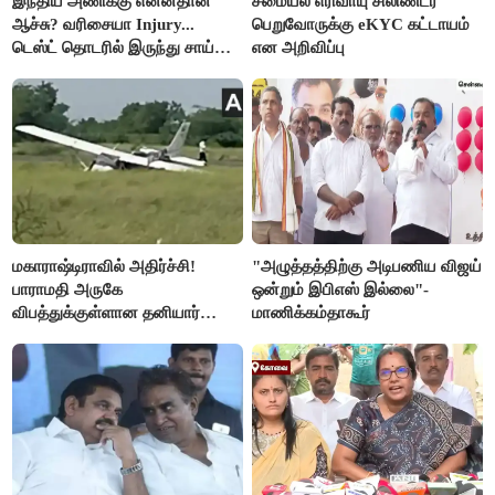
இந்திய அணிக்கு என்னதான்
சமையல் எரிவாயு சிலிண்டர்
ஆச்சு? வரிசையா Injury...
பெறுவோருக்கு eKYC கட்டாயம்
டெஸ்ட் தொடரில் இருந்து சாய்
என அறிவிப்பு
சுதர்சனும் விலகல்
மகாராஷ்டிராவில் அதிர்ச்சி!
"அழுத்தத்திற்கு அடிபணிய விஜய்
பாராமதி அருகே
ஒன்றும் இபிஎஸ் இல்லை"-
விபத்துக்குள்ளான தனியார்
மாணிக்கம்தாகூர்
பயிற்சி விமானம்