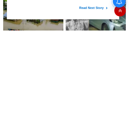
ஒன்றும் இபிஎஸ் இல்லை"-
மாணிக்கம்தாகூர்
அசாம் வெள்ளம் - உயிரிழந்தோர்
காருக்குள்
எண்ணிக்கை 99 ஆக உயர்வு!
விளையாடிக்கொண்டிருந்த
சிறுவன் மூச்சு திணறி பலி
தமிழக நலனை பாஜகவிடம் அடகு
தொகுதி மறுவரையறை
வைக்க திமுக முயற்சி- அமைச்சர்
கூட்டத்தில் திமுக, அதிமுக
நிர்மல்குமார் பரபரப்பு குற்றச்சாட்டு
எம்பிக்கள் பங்கேற்காதது
வருத்தமளிக்கிறது- ப.சிதம்பரம்