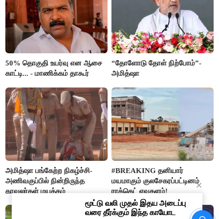
50% தொகுதி உயர்வு என ஆசை
“தோளோடு தோள் நிற்போம்”-
காட்டி... - மாணிக்கம் தாகூர்
அமித்ஷா
அமித்ஷா பங்கேற்ற நிகழ்ச்சி-
#BREAKING தனியார்
அணிவகுப்பில் நின்றிருந்த
மயமாகும் குலசேகரப்பட்டினம்
காவலர்கள் மயக்கம்
ராக்கெட் ஏவுதளம்!
"அழுத்தத்திற்கு அடிபணிய விஜய்