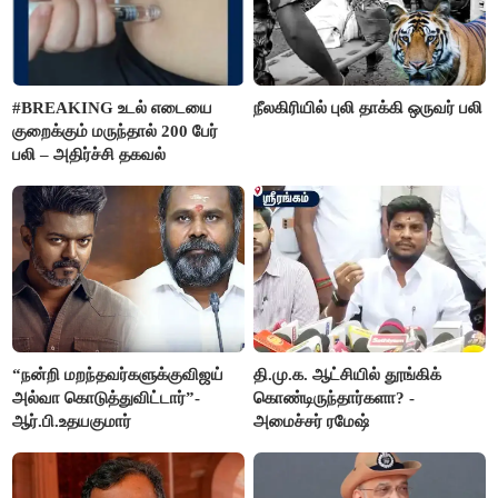
#BREAKING உடல் எடையை
நீலகிரியில் புலி தாக்கி ஒருவர் பலி
குறைக்கும் மருந்தால் 200 பேர்
பலி – அதிர்ச்சி தகவல்
“நன்றி மறந்தவர்களுக்குவிஜய்
தி.மு.க. ஆட்சியில் தூங்கிக்
அல்வா கொடுத்துவிட்டார்”-
கொண்டிருந்தார்களா? -
ஆர்.பி.உதயகுமார்
அமைச்சர் ரமேஷ்