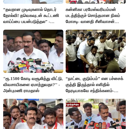
“தவறான முடிவுகளால் தொடர்
கன்னிகா பரமேஸ்வரியம்மன்
தோல்வி! தவெகவுடன் கூட்டணி
மடத்திற்குச் சொந்தமான நிலம்
வாய்ப்பை பயன்படுத்தல” -
மோசடி- வானதி சீனிவாசன்
இபிஎஸ் மீது சரமாரி குற்றச்சாட்டு
கண்டனம்
"ரூ.1500 கோடி வசூலித்து விட்டு,
“நாட்டை குடும்பம்” என பச்சைக்
விவசாயிகளை ஏமாற்றுவதா?'' -
குத்தி இருந்தால் எளிதில்
அன்புமணி ராமதாஸ்
நேரடியாகவே சந்திக்கலாம்-
சரத்குமார்